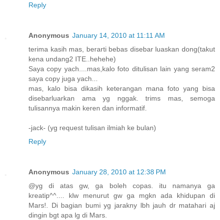
Reply
Anonymous
January 14, 2010 at 11:11 AM
terima kasih mas, berarti bebas disebar luaskan dong(takut
kena undang2 ITE..hehehe)
Saya copy yach....mas,kalo foto ditulisan lain yang seram2
saya copy juga yach...
mas, kalo bisa dikasih keterangan mana foto yang bisa
disebarluarkan ama yg nggak. trims mas, semoga
tulisannya makin keren dan informatif.
-jack- (yg request tulisan ilmiah ke bulan)
Reply
Anonymous
January 28, 2010 at 12:38 PM
@yg di atas gw, ga boleh copas. itu namanya ga
kreatip^^.... klw menurut gw ga mgkn ada khidupan di
Mars!. Di bagian bumi yg jarakny lbh jauh dr matahari aj
dingin bgt apa lg di Mars.