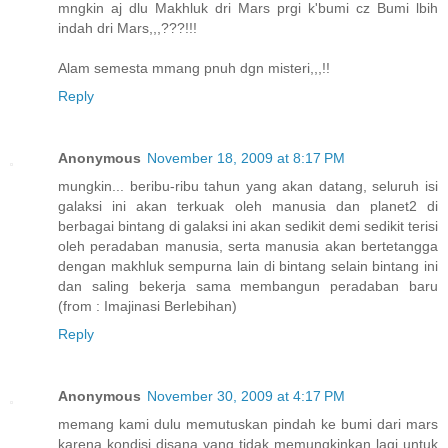
mngkin aj dlu Makhluk dri Mars prgi k'bumi cz Bumi lbih
indah dri Mars,,,???!!!
Alam semesta mmang pnuh dgn misteri,,,!!
Reply
Anonymous
November 18, 2009 at 8:17 PM
mungkin... beribu-ribu tahun yang akan datang, seluruh isi
galaksi ini akan terkuak oleh manusia dan planet2 di
berbagai bintang di galaksi ini akan sedikit demi sedikit terisi
oleh peradaban manusia, serta manusia akan bertetangga
dengan makhluk sempurna lain di bintang selain bintang ini
dan saling bekerja sama membangun peradaban baru
(from : Imajinasi Berlebihan)
Reply
Anonymous
November 30, 2009 at 4:17 PM
memang kami dulu memutuskan pindah ke bumi dari mars
karena kondisi disana yang tidak memungkinkan lagi untuk