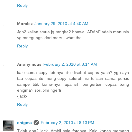
Reply
Moralez
January 29, 2010 at 4:40 AM
Jgn2 kalian smua jg mngira2 bhawa "ADAM" adalh manusia
yg mnegungsi dari mars...what the...
Reply
Anonymous
February 2, 2010 at 8:14 AM
kalo cuma copy fotonya, itu disebut copas yach? yg saya
tau copas itu meng-copy seluruh isi tulisan sama persis
sampe titik koma-nya. apa sih pengertian copas bang
enigma? sori,blm ngerti
-jack-
Reply
enigma
February 2, 2010 at 8:13 PM
Tidak apa2 jack. Ambil saja fotonya. Kalo kopas memang