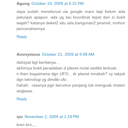
Agung
October 19, 2009 at 6:31 PM
saya sudah menelurusi via google mars tapi belum ada
petunjuk apapun. ada yg tau koordinat tepat dari si bukit
wajah? katanya deket2 situ ada bangunan2 piramid, mohon
pencerahannya.
Reply
Anonymous
October 21, 2009 at 9:08 AM
dahsyat bgt beritanya...
akhirnya bukti peradaban d planet mulai sedikit terkuak...
n then bagaimana dgn UFO... dr planet mnakah? sy takjub
dgn teknologi yg dimiliki ufo..
hahah.. rasanya pgn berumur panjang tuk menguak misteri
angkasa..
Reply
ryu
November 2, 2009 at 1:19 PM
kren bro,,,,