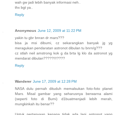
wah gw jadi lebih banyak informasi neh..
thx bgt ya..
Reply
Anonymous
June 12, 2009 at 11:22 PM
yakin tu gbr bnran dr mars???
bisa ja msi dibumi, cz sekarangkan banyak jg yg
meragukan pendaratan astronot dibulan tu bnrn/g???
cz stlah neil amstrong kok g da brta lg klo da astronot yg
mendarat dibulan?????!!!????
Reply
Wanderer
June 17, 2009 at 12:28 PM
NASA dulu pernah dituduh memalsukan foto-foto planet
Mars. Misal gambar yang seharusnya berwarna alami
(seperti foto di Bumi) d1buatmenjadi lebih merah,
mungkinkah itu benar??
Untuk pertanyaan kenapa tidak ada lagi astronot yang