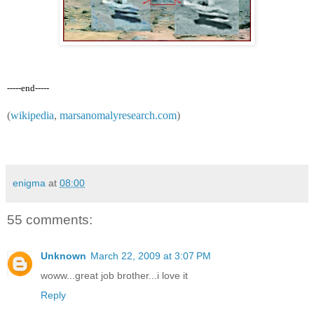
-----end-----
(
wikipedia
,
marsanomalyresearch.com
)
enigma
at
08:00
55 comments:
Unknown
March 22, 2009 at 3:07 PM
woww...great job brother...i love it
Reply