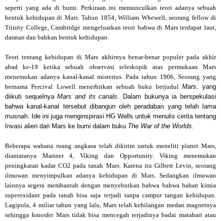
seperti yang ada di bumi. Perkiraan ini memunculkan teori adanya sebuah
bentuk kehidupan di Mars. Tahun 1854, William Whewell, seorang fellow di
Trinity College, Cambridge mengeluarkan teori bahwa di Mars terdapat laut,
daratan dan bahkan bentuk kehidupan.
Teori tentang kehidupan di Mars akhirnya benar-benar populer pada akhir
abad ke-19 ketika sebuah observasi teleskopik atas permukaan Mars
menemukan adanya kanal-kanal misterius. Pada tahun 1906, Seorang yang
bernama Percival Lowell menerbitkan sebuah buku berjudul
Mars
, yang
diikuti sequelnya
Mars and its canals
. Dalam bukunya ia berspekulasi
bahwa kanal-kanal tersebut dibangun oleh peradaban yang telah lama
musnah. Ide ini juga menginspirasi HG Wells untuk menulis cerita tentang
Invasi alien dari Mars ke bumi dalam buku
The War of the Worlds
.
Beberapa wahana ruang angkasa telah dikirim untuk meneliti planet Mars,
diantaranya Mariner 4, Viking dan Opportunity. Viking menemukan
peningkatan kadar CO2 pada tanah Mars. Karena itu Gilbert Levin, seorang
ilmuwan menyimpulkan adanya kehidupan di Mars. Sedangkan ilmuwan
lainnya segera membantah dengan menyebutkan bahwa bahwa bahan kimia
superoxidant pada tanah bisa saja terjadi tanpa campur tangan kehidupan.
Lagipula, 4 miliar tahun yang lalu, Mars telah kehilangan medan magnetnya
sehingga Ionosfer Mars tidak bisa mencegah terjadinya badai matahari atau