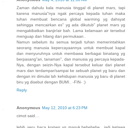
Zaman dahulu kala manusia tinggal di planet mars, tapi
karena manusia"nya ngak percaya kepada tuhan maka
tuhan membuat bencana global warming yg dahsyat
sehingga mencairkan es" yg ada dikutub" planet mars yg
mengakibatkan banjir/air bah. Lama kelamaan air tersebut
menguap dan hilang dari permukaan..
Namun sebelum itu semua terjadi tuhan memerintahkan
seorang manusia kepercayaannya untuk membuat kapal
dan menyuruhnya untuk membawa berbagai binatang yg
berpasang"an, tanaman", dan manusia yg percaya kepada-
Nya, dengan seizin-Nya kapal tersebut keluar dari planet
mars dan terdampar/sampai ke sebuah planet yg baru dan
dengan ini dimulai lah kehidupan manusia yg baru di planet
biru yg disebut dengan BUMI.. -FIN- :)
Reply
Anonymous
May 12, 2010 at 6:23 PM
cimot said....
lebih seru baca komen yg masuk,hehehehe.. jadi ketawa