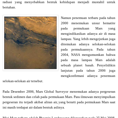
radiasi yang menyebabkan bentuk kehidupan menjadi mustahil untuk
bertahan.
Namun penemuan terbaru pada tahun
2000 menemukan unsur hematite
pada permukaan Mars yang
mengindikasikan adanya air di masa
lampau. Yang lebih mengejutkan juga
ditemukan adanya selokan-selokan
pada permukaannya. Pada tahun
2004, NASA mengumumkan bahwa
pada masa lampau Mars adalah
sebuah planet basah. Penyelidikin
lanjutan pada tahun 2006 juga
mengkonfirmasi adanya penemuan
selokan-selokan air tersebut.
Pada Desember 2006, Mars Global Surveyor menemukan adanya pergeseran
bentuk sedimen dan celah pada permukaan Mars. Para ilmuwan menyimpulkan
pergeseran itu terjadi akibat aliran air, yang berarti pada permukaan Mars saat
ini masih terdapat air dalam bentuk aslinya.
Misi Mars terbaru adalah Phoenix Lander yang diluncurkan pada 25 Mei 2008.