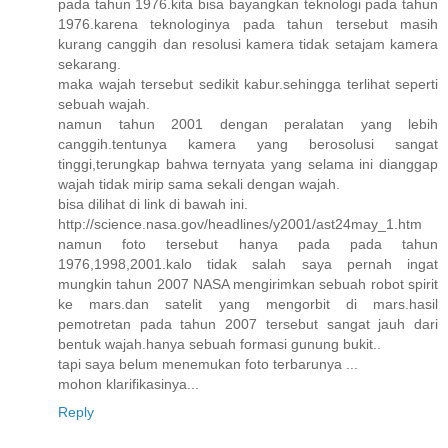
pada tahun 1976.kita bisa bayangkan teknologi pada tahun
1976.karena teknologinya pada tahun tersebut masih
kurang canggih dan resolusi kamera tidak setajam kamera
sekarang.
maka wajah tersebut sedikit kabur.sehingga terlihat seperti
sebuah wajah.
namun tahun 2001 dengan peralatan yang lebih
canggih.tentunya kamera yang berosolusi sangat
tinggi,terungkap bahwa ternyata yang selama ini dianggap
wajah tidak mirip sama sekali dengan wajah.
bisa dilihat di link di bawah ini.
http://science.nasa.gov/headlines/y2001/ast24may_1.htm
namun foto tersebut hanya pada pada tahun
1976,1998,2001.kalo tidak salah saya pernah ingat
mungkin tahun 2007 NASA mengirimkan sebuah robot spirit
ke mars.dan satelit yang mengorbit di mars.hasil
pemotretan pada tahun 2007 tersebut sangat jauh dari
bentuk wajah.hanya sebuah formasi gunung bukit..
tapi saya belum menemukan foto terbarunya ...
mohon klarifikasinya...
Reply