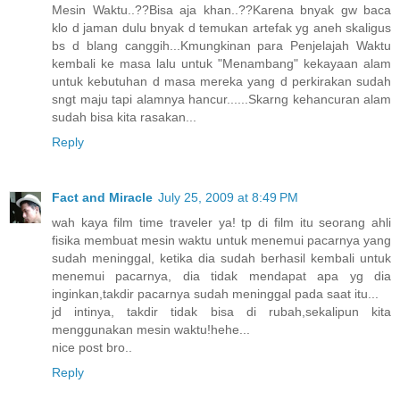
Mesin Waktu..??Bisa aja khan..??Karena bnyak gw baca
klo d jaman dulu bnyak d temukan artefak yg aneh skaligus
bs d blang canggih...Kmungkinan para Penjelajah Waktu
kembali ke masa lalu untuk "Menambang" kekayaan alam
untuk kebutuhan d masa mereka yang d perkirakan sudah
sngt maju tapi alamnya hancur......Skarng kehancuran alam
sudah bisa kita rasakan...
Reply
Fact and Miracle
July 25, 2009 at 8:49 PM
wah kaya film time traveler ya! tp di film itu seorang ahli
fisika membuat mesin waktu untuk menemui pacarnya yang
sudah meninggal, ketika dia sudah berhasil kembali untuk
menemui pacarnya, dia tidak mendapat apa yg dia
inginkan,takdir pacarnya sudah meninggal pada saat itu...
jd intinya, takdir tidak bisa di rubah,sekalipun kita
menggunakan mesin waktu!hehe...
nice post bro..
Reply