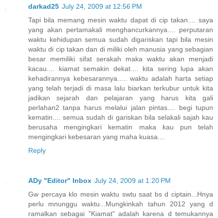
darkad25
July 24, 2009 at 12:56 PM
Tapi bila memang mesin waktu dapat di cip takan.... saya
yang akan pertamakali menghancurkannya.... perputaran
waktu kehidupan semua sudah digariskan tapi bila mesin
waktu di cip takan dan di miliki oleh manusia yang sebagian
besar memiliki sifat serakah maka waktu akan menjadi
kacau.... kiamat semakin dekat.... kita sering lupa akan
kehadirannya kebesarannya..... waktu adalah harta setiap
yang telah terjadi di masa lalu biarkan terkubur untuk kita
jadikan sejarah dan pelajaran yang harus kita gali
perlahan2 tanpa harus melalui jalan pintas.... begi tupun
kematin.... semua sudah di gariskan bila selakali sajah kau
berusaha mengingkari kematin maka kau pun telah
mengingkari kebesaran yang maha kuasa....
Reply
ADy "Editor" Inbox
July 24, 2009 at 1:20 PM
Gw percaya klo mesin waktu swtu saat bs d ciptain...Hnya
perlu mnunggu waktu...Mungkinkah tahun 2012 yang d
ramalkan sebagai "Kiamat" adalah karena d temukannya