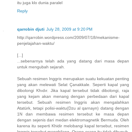
itu juga klo dunia paralel
Reply
qarrobin djuti
July 28, 2009 at 9:20 PM
http://qarrobin.wordpress.com/2009/07/18/mekanisme-
penjelajahan-waktu/
[...]
...sebenarnya telah ada yang datang dari masa depan
untuk mengubah sejarah.
Sebuah resimen Inggris merupakan suatu kekuatan penting
yang akan melewati Selat Çanakkale. Seperti kapal yang
dibolongi Khıdır. Jika kapal tersebut tidak dibolongi, raja
yang kejam akan menang dengan perbedaan dari kapal
tersebut. Sebuah resimen Inggris akan mengalahkan
Atatürk, tetapi polisi-waktu(Dzu al qarnayn) datang dengan
1N dan membawa resimen tersebut ke masa depan
dengan sejenis dari medan elektromagnetik Bermuda. Oleh
karena itu seperti Khidir melobangi kapal tersebut, resimen
Inggris tersebut menghilang. Orang-orang itu tidak dibunuh.