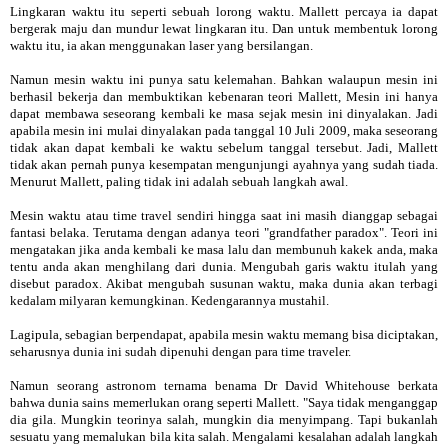
Lingkaran waktu itu seperti sebuah lorong waktu. Mallett percaya ia dapat
bergerak maju dan mundur lewat lingkaran itu. Dan untuk membentuk lorong
waktu itu, ia akan menggunakan laser yang bersilangan.
Namun mesin waktu ini punya satu kelemahan. Bahkan walaupun mesin ini
berhasil bekerja dan membuktikan kebenaran teori Mallett, Mesin ini hanya
dapat membawa seseorang kembali ke masa sejak mesin ini dinyalakan. Jadi
apabila mesin ini mulai dinyalakan pada tanggal 10 Juli 2009, maka seseorang
tidak akan dapat kembali ke waktu sebelum tanggal tersebut. Jadi, Mallett
tidak akan pernah punya kesempatan mengunjungi ayahnya yang sudah tiada.
Menurut Mallett, paling tidak ini adalah sebuah langkah awal.
Mesin waktu atau time travel sendiri hingga saat ini masih dianggap sebagai
fantasi belaka. Terutama dengan adanya teori "grandfather paradox". Teori ini
mengatakan jika anda kembali ke masa lalu dan membunuh kakek anda, maka
tentu anda akan menghilang dari dunia. Mengubah garis waktu itulah yang
disebut paradox. Akibat mengubah susunan waktu, maka dunia akan terbagi
kedalam milyaran kemungkinan. Kedengarannya mustahil.
Lagipula, sebagian berpendapat, apabila mesin waktu memang bisa diciptakan,
seharusnya dunia ini sudah dipenuhi dengan para time traveler.
Namun seorang astronom ternama benama Dr David Whitehouse berkata
bahwa dunia sains memerlukan orang seperti Mallett. "Saya tidak menganggap
dia gila. Mungkin teorinya salah, mungkin dia menyimpang. Tapi bukanlah
sesuatu yang memalukan bila kita salah. Mengalami kesalahan adalah langkah