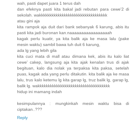
wah, pasti dapet juara 1 terus dah
dan efeknya pasti kita bakal jadi rebutan para cewe'2 di
sekolah. wakkkkkkkkkkkkkkkkkkkkkkkkkkkkkkkkk
atau gini aja
kita rampok aja duit dari bank sebanyak 6 karung, abis itu
pasti kita jadi buronan kan.naaaaaaaaaaaaaaaaah
kagak perlu kuatir, ya kita balik aja ke masa lalu (pake
mesin waktu) sambil bawa tuh duit 6 karung,
ada lg yang lebih gila
kita cuci mata di mall atau dimana kek, abis itu kalo liat
cewe' cakep, langsung aja kita ajak kenalan trus di ajak
begituan, kalo dia nolak ya terpaksa kita paksa, setelah
puas, kagak ada yang perlu ditakutin. kita balik aja ke masa
lalu, trus kalo ketemu lg kita garap lg, truz balik lg, garap lg,
balik lg. wakkkkkkkkkkkkkkkkkkkkkkkkkkkkkkkkkkk
hidup ini mamang indah
kesimpulannya : mungkinkah mesin waktu bisa di
ciptakan..???
Reply