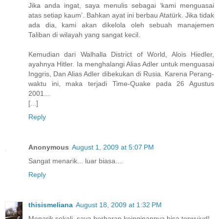
Jika anda ingat, saya menulis sebagai ‘kami menguasai
atas setiap kaum’. Bahkan ayat ini berbau Atatürk. Jika tidak
ada dia, kami akan dikelola oleh sebuah manajemen
Taliban di wilayah yang sangat kecil.
Kemudian dari Walhalla District of World, Alois Hiedler,
ayahnya Hitler. Ia menghalangi Alias Adler untuk menguasai
Inggris, Dan Alias Adler dibekukan di Rusia. Karena Perang-
waktu ini, maka terjadi Time-Quake pada 26 Agustus
2001...
[...]
Reply
Anonymous
August 1, 2009 at 5:07 PM
Sangat menarik... luar biasa....
Reply
thisismeliana
August 18, 2009 at 1:32 PM
Menarik sekali, saya berharap keinginannya bisa terwujud!