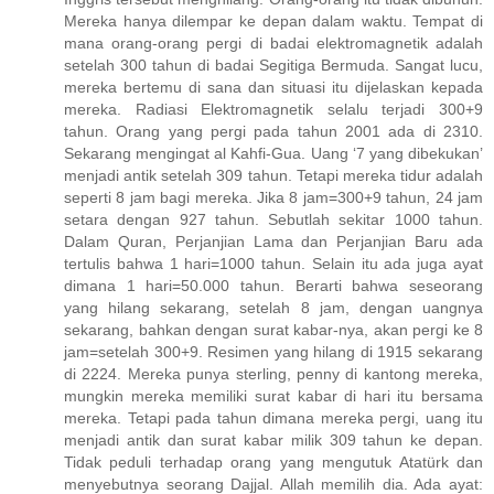
Mereka hanya dilempar ke depan dalam waktu. Tempat di
mana orang-orang pergi di badai elektromagnetik adalah
setelah 300 tahun di badai Segitiga Bermuda. Sangat lucu,
mereka bertemu di sana dan situasi itu dijelaskan kepada
mereka. Radiasi Elektromagnetik selalu terjadi 300+9
tahun. Orang yang pergi pada tahun 2001 ada di 2310.
Sekarang mengingat al Kahfi-Gua. Uang ‘7 yang dibekukan’
menjadi antik setelah 309 tahun. Tetapi mereka tidur adalah
seperti 8 jam bagi mereka. Jika 8 jam=300+9 tahun, 24 jam
setara dengan 927 tahun. Sebutlah sekitar 1000 tahun.
Dalam Quran, Perjanjian Lama dan Perjanjian Baru ada
tertulis bahwa 1 hari=1000 tahun. Selain itu ada juga ayat
dimana 1 hari=50.000 tahun. Berarti bahwa seseorang
yang hilang sekarang, setelah 8 jam, dengan uangnya
sekarang, bahkan dengan surat kabar-nya, akan pergi ke 8
jam=setelah 300+9. Resimen yang hilang di 1915 sekarang
di 2224. Mereka punya sterling, penny di kantong mereka,
mungkin mereka memiliki surat kabar di hari itu bersama
mereka. Tetapi pada tahun dimana mereka pergi, uang itu
menjadi antik dan surat kabar milik 309 tahun ke depan.
Tidak peduli terhadap orang yang mengutuk Atatürk dan
menyebutnya seorang Dajjal. Allah memilih dia. Ada ayat: