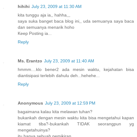
hihihi
July 23, 2009 at 11:30 AM
kita tunggu aja ia,, hahha,,,
saya suka banget baca blog ini,, uda semuanya saya baca
dan semuanya menarik hoho
Keep Posting ia...
Reply
Ms. Erantzo
July 23, 2009 at 11:40 AM
hmmm....klo bener2 ada mesin waktu, kejahatan bisa
diantisipasi terlebih dahulu deh...hehehe...
Reply
Anonymous
July 23, 2009 at 12:59 PM
bagaimana kalau kita melawan tuhan?
bukankah dengan mesin waktu kita bisa mengetahui kapan
kiamat tiba?-bukankah TIDAK seorangpun yg
mengetahuinya?
itu hanya sebuah pemikiran.