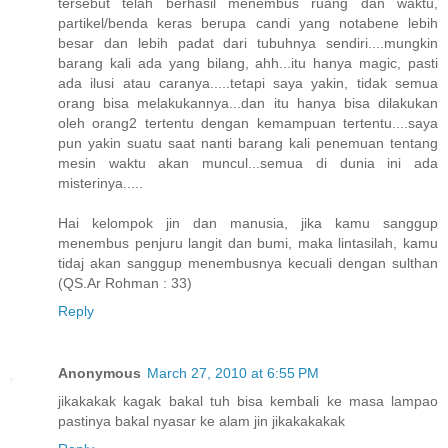
tersebut telah berhasil menembus ruang dan waktu,
partikel/benda keras berupa candi yang notabene lebih
besar dan lebih padat dari tubuhnya sendiri....mungkin
barang kali ada yang bilang, ahh...itu hanya magic, pasti
ada ilusi atau caranya.....tetapi saya yakin, tidak semua
orang bisa melakukannya...dan itu hanya bisa dilakukan
oleh orang2 tertentu dengan kemampuan tertentu....saya
pun yakin suatu saat nanti barang kali penemuan tentang
mesin waktu akan muncul...semua di dunia ini ada
misterinya.....
Hai kelompok jin dan manusia, jika kamu sanggup
menembus penjuru langit dan bumi, maka lintasilah, kamu
tidaj akan sanggup menembusnya kecuali dengan sulthan
(QS.Ar Rohman : 33)
Reply
Anonymous
March 27, 2010 at 6:55 PM
jikakakak kagak bakal tuh bisa kembali ke masa lampao
pastinya bakal nyasar ke alam jin jikakakakak