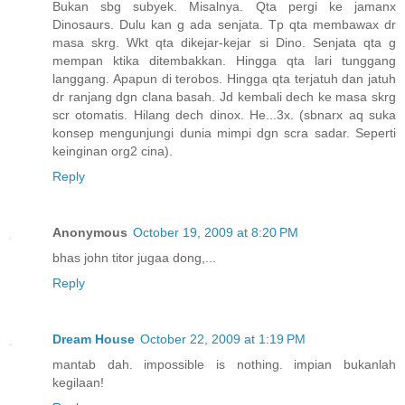
Bukan sbg subyek. Misalnya. Qta pergi ke jamanx
Dinosaurs. Dulu kan g ada senjata. Tp qta membawax dr
masa skrg. Wkt qta dikejar-kejar si Dino. Senjata qta g
mempan ktika ditembakkan. Hingga qta lari tunggang
langgang. Apapun di terobos. Hingga qta terjatuh dan jatuh
dr ranjang dgn clana basah. Jd kembali dech ke masa skrg
scr otomatis. Hilang dech dinox. He...3x. (sbnarx aq suka
konsep mengunjungi dunia mimpi dgn scra sadar. Seperti
keinginan org2 cina).
Reply
Anonymous
October 19, 2009 at 8:20 PM
bhas john titor jugaa dong,...
Reply
Dream House
October 22, 2009 at 1:19 PM
mantab dah. impossible is nothing. impian bukanlah
kegilaan!