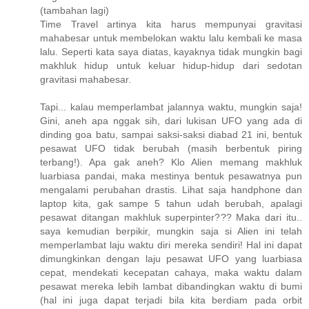
(tambahan lagi)
Time Travel artinya kita harus mempunyai gravitasi
mahabesar untuk membelokan waktu lalu kembali ke masa
lalu. Seperti kata saya diatas, kayaknya tidak mungkin bagi
makhluk hidup untuk keluar hidup-hidup dari sedotan
gravitasi mahabesar.
Tapi... kalau memperlambat jalannya waktu, mungkin saja!
Gini, aneh apa nggak sih, dari lukisan UFO yang ada di
dinding goa batu, sampai saksi-saksi diabad 21 ini, bentuk
pesawat UFO tidak berubah (masih berbentuk piring
terbang!). Apa gak aneh? Klo Alien memang makhluk
luarbiasa pandai, maka mestinya bentuk pesawatnya pun
mengalami perubahan drastis. Lihat saja handphone dan
laptop kita, gak sampe 5 tahun udah berubah, apalagi
pesawat ditangan makhluk superpinter??? Maka dari itu..
saya kemudian berpikir, mungkin saja si Alien ini telah
memperlambat laju waktu diri mereka sendiri! Hal ini dapat
dimungkinkan dengan laju pesawat UFO yang luarbiasa
cepat, mendekati kecepatan cahaya, maka waktu dalam
pesawat mereka lebih lambat dibandingkan waktu di bumi
(hal ini juga dapat terjadi bila kita berdiam pada orbit