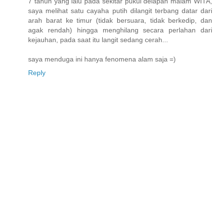
7 tahun yang lalu pada sekitar pukul delapan malam WITA,
saya melihat satu cayaha putih dilangit terbang datar dari
arah barat ke timur (tidak bersuara, tidak berkedip, dan
agak rendah) hingga menghilang secara perlahan dari
kejauhan, pada saat itu langit sedang cerah...
saya menduga ini hanya fenomena alam saja =)
Reply