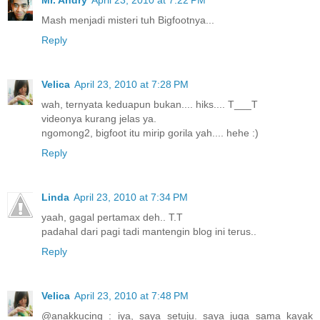
Mr. Andry
April 23, 2010 at 7:22 PM
Mash menjadi misteri tuh Bigfootnya...
Reply
Velica
April 23, 2010 at 7:28 PM
wah, ternyata keduapun bukan.... hiks.... T___T
videonya kurang jelas ya.
ngomong2, bigfoot itu mirip gorila yah.... hehe :)
Reply
Linda
April 23, 2010 at 7:34 PM
yaah, gagal pertamax deh.. T.T
padahal dari pagi tadi mantengin blog ini terus..
Reply
Velica
April 23, 2010 at 7:48 PM
@anakkucing : iya, saya setuju. saya juga sama kayak