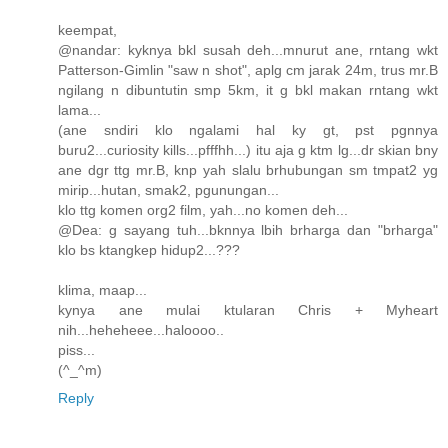
keempat,
@nandar: kyknya bkl susah deh...mnurut ane, rntang wkt
Patterson-Gimlin "saw n shot", aplg cm jarak 24m, trus mr.B
ngilang n dibuntutin smp 5km, it g bkl makan rntang wkt
lama...
(ane sndiri klo ngalami hal ky gt, pst pgnnya
buru2...curiosity kills...pfffhh...) itu aja g ktm lg...dr skian bny
ane dgr ttg mr.B, knp yah slalu brhubungan sm tmpat2 yg
mirip...hutan, smak2, pgunungan...
klo ttg komen org2 film, yah...no komen deh...
@Dea: g sayang tuh...bknnya lbih brharga dan "brharga"
klo bs ktangkep hidup2...???
klima, maap...
kynya ane mulai ktularan Chris + Myheart
nih...heheheee...haloooo..
piss...
(^_^m)
Reply