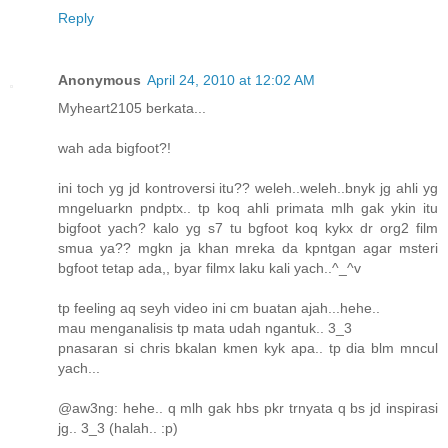
Reply
Anonymous
April 24, 2010 at 12:02 AM
Myheart2105 berkata...
wah ada bigfoot?!
ini toch yg jd kontroversi itu?? weleh..weleh..bnyk jg ahli yg
mngeluarkn pndptx.. tp koq ahli primata mlh gak ykin itu
bigfoot yach? kalo yg s7 tu bgfoot koq kykx dr org2 film
smua ya?? mgkn ja khan mreka da kpntgan agar msteri
bgfoot tetap ada,, byar filmx laku kali yach..^_^v
tp feeling aq seyh video ini cm buatan ajah...hehe..
mau menganalisis tp mata udah ngantuk.. 3_3
pnasaran si chris bkalan kmen kyk apa.. tp dia blm mncul
yach...
@aw3ng: hehe.. q mlh gak hbs pkr trnyata q bs jd inspirasi
jg.. 3_3 (halah.. :p)