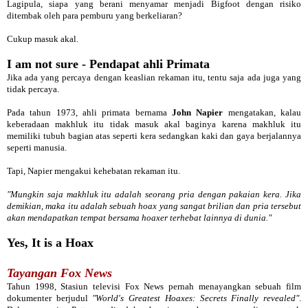
Lagipula, siapa yang berani menyamar menjadi Bigfoot dengan risiko
ditembak oleh para pemburu yang berkeliaran?
Cukup masuk akal.
I am not sure - Pendapat ahli Primata
Jika ada yang percaya dengan keaslian rekaman itu, tentu saja ada juga yang
tidak percaya.
Pada tahun 1973, ahli primata bernama
John Napier
mengatakan, kalau
keberadaan makhluk itu tidak masuk akal baginya karena makhluk itu
memiliki tubuh bagian atas seperti kera sedangkan kaki dan gaya berjalannya
seperti manusia.
Tapi, Napier mengakui kehebatan rekaman itu.
"Mungkin saja makhluk itu adalah seorang pria dengan pakaian kera. Jika
demikian, maka itu adalah sebuah hoax yang sangat brilian dan pria tersebut
akan mendapatkan tempat bersama hoaxer terhebat lainnya di dunia."
Yes, It is a Hoax
Tayangan Fox News
Tahun 1998, Stasiun televisi Fox News pernah menayangkan sebuah film
dokumenter berjudul
"World's Greatest Hoaxes: Secrets Finally revealed"
.