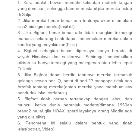
1. Kera adalah hewan memiliki kekuatan motorik tangan
yang dominan, sehingga hampir mustahil jika mereka hidup
di Salju.
2. Jika mereka benar-benar ada tentunya akan ditemukan
sisa2 biologis mereka(fosil dll)
3. Jika Bigfoot benar-benar ada tidak mungkin teknologi
manusia sekarang tidak dapat menemukan mereka dalam
kondisi yang meyakinkan(Fisik)
4. Bigfoot sebagian besar, dipercaya hanya berada di
wilyah Himalaya dan sekitarnya. Sehinnga menimbulkan
pikiran itu hanya ideologi yang melegenda atau lebih tepat
Folktale.
5. Jika Bigfoot dapat berdiri tentunya mereka termasuk
golonga hewan ber IQ, patut di beri ?? mengapa tidak ada
Artefak tentang mereka(entah mereka yang membuat atw
penduduk lokal terdahulu).
5. Bigfoot tidak pernah tertangkap dengan jelas, dan
muncul ketika dunia beranjak modern(dimana 1960an
orang2 mulai gila HOAX, sperti layaknya orang Middle age
yang gila sihir)
6. Fenomena ini selalu dalam bentuk yang tidak
jelas(potrait, Video)