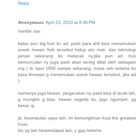
Reply
Anonymous
April 23, 2010 at 8:36 PM
nandar say:
kalau pun big foot itu ad, pasti para ahli bisa menemukan
sosok hewan fisik tersebut hidup ato mati. dan teknologi
jaman sekarang bs melacak ny,jika pun ad. trus
kemunculan ny juga pasti akan sering diliat oleh sebagian
org ( dr taon 1958 sampe sekarang, masa seh selama itu
para ilmuwan g menemukan sosok hewan tersebut, jika ad
).
namanya juga hewan, pergerakan ny pasti bisa di lacak lah,
g mungkin g bisa. hewan segede itu, jago ngumpet, yg
benar aj.
jd, kesimpulan saya seh, ini kemungkinan kuat the greatest
hoax.
klo yg lain berpendapat lain, y gpp,hehehe..