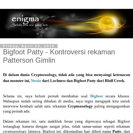
Friday, April 23, 2010
Bigfoot Patty - Kontroversi rekaman
Patterson Gimlin
Di dalam dunia Cryptozoology, tidak ada yang bisa menyaingi ketenaran
dua monster ini,
Nessie
dari Lochness dan Bigfoot Patty dari Bluff Creek.
Selama ini, saya belum pernah membahas soal
Bigfoot
secara khusus.
Walaupun sudah sering dibahas di media, saya ingin mengajak kita untuk
mereview kembali salah satu rekaman
Cryptozoology
paling mengagumkan
yang pernah ada.
Dalam rekaman ini, satu makhluk besar yang dipercaya sebagai Bigfoot
tertangkap kamera dengan sangat jelas, tidak samar-samar seperti rekaman
cryptozoology lainnya. Bigfoot ini, dikemudian hari diberi nama
Patty
, dari