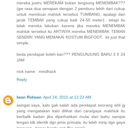
mereka justru MEREKAM bukan langsung MENEMBAK???
(gw rasa dua senapan dengan 2 pemburu lebih dari cukup
untuk membuat mahluk tersebut TUMBANG, apalagi dari
jarak TEMBAK yang cukup baik 24-50 meter).. tetapi itu
tidak mereka lakukan karena jika mereka MENEMBAK
mahluk tersebut itu ARTINYA mereka MENEMBAK TEMAN
SENDIRI YANG MEMAKAI KOSTUM BIGFOOT.. its just that
simple..
beda pendapat boleh kan??? PENGUNJUNG BARU 3 X 24
JAM
nick name : mindhack
Reply
Iwan Ridwan
April 24, 2010 at 12:23 AM
seingat saya, kalo gak salah ada pendapat seorang ahli jg
yang mengatakan kalo dilihat dari cara/gaya makhluk itu
berbalik badan jika diperhatikan mulai dari bahu sampai
lengan tdk identik dgn jenis primata, itu lebih mirip dgn gaya
manusia , benar begitu gak Bro enig?