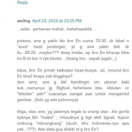
Reply
aw3ng
April 23, 2010 at 10:25 PM
...solar...pertamax mahal...hahahaaakkk....
prtama, ane g yakin klo bro En cuma 70:30...dr label n
"aura" hasil postingan, pl g ane yakin lbih dr
itu...80:20...maybe??? deep inside, ap bro En bharap bhw
mr.B ini bnr n cpt trbukti... (tnang bro...sayah jugah...)
kdua, bro En prnah kalkulasi hoax-buaya...so, mnurut bro
En kira2 brapa yak tingginya?
dun wrry, ane g bkl bandingin sm ukuran kaki
kok...namanya jg Bigfoot...heheheee...btw, kbtulan or
"kbtulan" yah? cuacanya sangat pas untuk mengambil
gambar...(foto yg ada pohonnya)
ktiga, stau ane, yg jalannya tegak tu orang utan...klo gorila
kyknya lbh "males" ; mksudnya g bgt aktif bgrak, itupun
cndrung "mbrangkang" (duuh, bhs Indonesia-nya apa
yak...???). Ada data gua diskitr st g bro En?