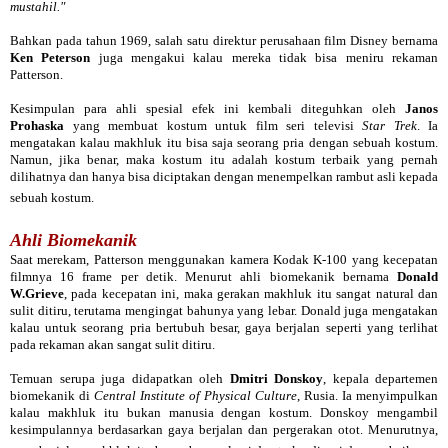
mustahil."
Bahkan pada tahun 1969, salah satu direktur perusahaan film Disney bernama
Ken Peterson
juga mengakui kalau mereka tidak bisa meniru rekaman
Patterson.
Kesimpulan para ahli spesial efek ini kembali diteguhkan oleh
Janos
Prohaska
yang membuat kostum untuk film seri televisi
Star Trek
. Ia
mengatakan kalau makhluk itu bisa saja seorang pria dengan sebuah kostum.
Namun, jika benar, maka kostum itu adalah kostum terbaik yang pernah
dilihatnya dan hanya bisa diciptakan dengan menempelkan rambut asli kepada
sebuah kostum.
Ahli Biomekanik
Saat merekam, Patterson menggunakan kamera Kodak K-100 yang kecepatan
filmnya 16 frame per detik. Menurut ahli biomekanik bernama
Donald
W.Grieve
, pada kecepatan ini, maka gerakan makhluk itu sangat natural dan
sulit ditiru, terutama mengingat bahunya yang lebar. Donald juga mengatakan
kalau untuk seorang pria bertubuh besar, gaya berjalan seperti yang terlihat
pada rekaman akan sangat sulit ditiru.
Temuan serupa juga didapatkan oleh
Dmitri Donskoy
, kepala departemen
biomekanik di
Central Institute of Physical Culture
, Rusia. Ia menyimpulkan
kalau makhluk itu bukan manusia dengan kostum. Donskoy mengambil
kesimpulannya berdasarkan gaya berjalan dan pergerakan otot. Menurutnya,