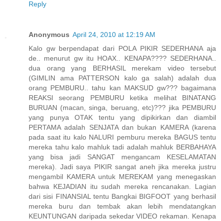
Reply
Anonymous
April 24, 2010 at 12:19 AM
Kalo gw berpendapat dari POLA PIKIR SEDERHANA aja
de.. menurut gw itu HOAX.. KENAPA???? SEDERHANA..
dua orang yang BERHASIL merekam video tersebut
(GIMLIN ama PATTERSON kalo ga salah) adalah dua
orang PEMBURU.. tahu kan MAKSUD gw??? bagaimana
REAKSI seorang PEMBURU ketika melihat BINATANG
BURUAN (macan, singa, beruang, etc)??? jika PEMBURU
yang punya OTAK tentu yang dipikirkan dan diambil
PERTAMA adalah SENJATA dan bukan KAMERA (karena
pada saat itu kalo NALURI pemburu mereka BAGUS tentu
mereka tahu kalo mahluk tadi adalah mahluk BERBAHAYA
yang bisa jadi SANGAT mengancam KESELAMATAN
mereka). Jadi saya PIKIR sangat aneh jika mereka justru
mengambil KAMERA untuk MEREKAM yang menegaskan
bahwa KEJADIAN itu sudah mereka rencanakan. Lagian
dari sisi FINANSIAL tentu Bangkai BIGFOOT yang berhasil
mereka buru dan tembak akan lebih mendatangkan
KEUNTUNGAN daripada sekedar VIDEO rekaman. Kenapa