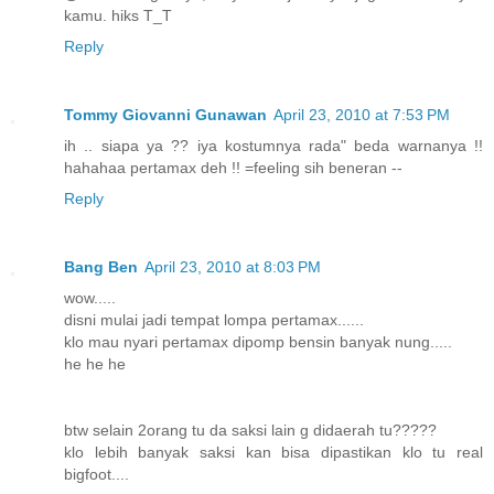
kamu. hiks T_T
Reply
Tommy Giovanni Gunawan
April 23, 2010 at 7:53 PM
ih .. siapa ya ?? iya kostumnya rada" beda warnanya !!
hahahaa pertamax deh !! =feeling sih beneran --
Reply
Bang Ben
April 23, 2010 at 8:03 PM
wow.....
disni mulai jadi tempat lompa pertamax......
klo mau nyari pertamax dipomp bensin banyak nung.....
he he he
btw selain 2orang tu da saksi lain g didaerah tu?????
klo lebih banyak saksi kan bisa dipastikan klo tu real
bigfoot....