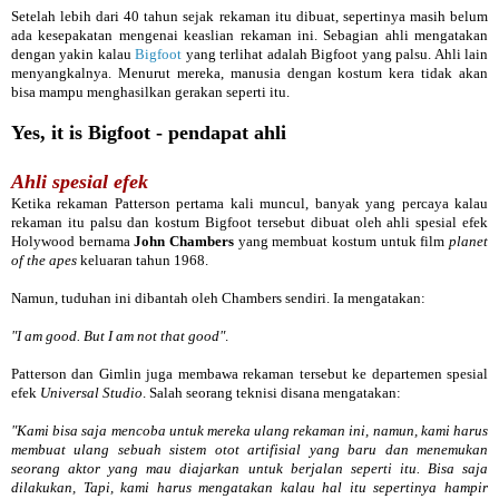
Setelah lebih dari 40 tahun sejak rekaman itu dibuat, sepertinya masih belum
ada kesepakatan mengenai keaslian rekaman ini. Sebagian ahli mengatakan
dengan yakin kalau
Bigfoot
yang terlihat adalah Bigfoot yang palsu. Ahli lain
menyangkalnya. Menurut mereka, manusia dengan kostum kera tidak akan
bisa mampu menghasilkan gerakan seperti itu.
Yes, it is Bigfoot - pendapat ahli
Ahli spesial efek
Ketika rekaman Patterson pertama kali muncul, banyak yang percaya kalau
rekaman itu palsu dan kostum Bigfoot tersebut dibuat oleh ahli spesial efek
Holywood bernama
John Chambers
yang membuat kostum untuk film
planet
of the apes
keluaran tahun 1968.
Namun, tuduhan ini dibantah oleh Chambers sendiri. Ia mengatakan:
"I am good. But I am not that good"
.
Patterson dan Gimlin juga membawa rekaman tersebut ke departemen spesial
efek
Universal Studio
. Salah seorang teknisi disana mengatakan:
"Kami bisa saja mencoba untuk mereka ulang rekaman ini, namun, kami harus
membuat ulang sebuah sistem otot artifisial yang baru dan menemukan
seorang aktor yang mau diajarkan untuk berjalan seperti itu. Bisa saja
dilakukan, Tapi, kami harus mengatakan kalau hal itu sepertinya hampir