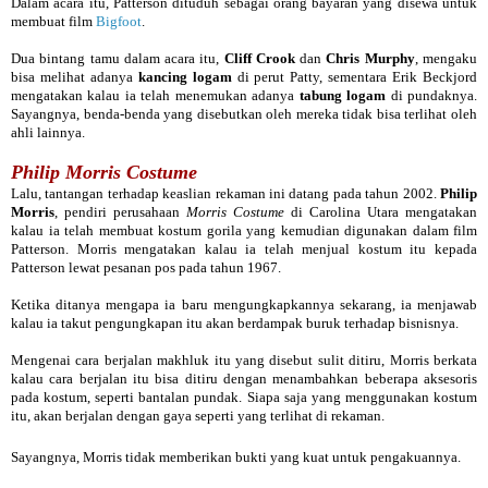
Dalam acara itu, Patterson dituduh sebagai orang bayaran yang disewa untuk
membuat film
Bigfoot
.
Dua bintang tamu dalam acara itu,
Cliff Crook
dan
Chris Murphy
, mengaku
bisa melihat adanya
kancing logam
di perut Patty, sementara Erik Beckjord
mengatakan kalau ia telah menemukan adanya
tabung logam
di pundaknya.
Sayangnya, benda-benda yang disebutkan oleh mereka tidak bisa terlihat oleh
ahli lainnya.
Philip Morris Costume
Lalu, tantangan terhadap keaslian rekaman ini datang pada tahun 2002.
Philip
Morris
, pendiri perusahaan
Morris Costume
di Carolina Utara mengatakan
kalau ia telah membuat kostum gorila yang kemudian digunakan dalam film
Patterson. Morris mengatakan kalau ia telah menjual kostum itu kepada
Patterson lewat pesanan pos pada tahun 1967.
Ketika ditanya mengapa ia baru mengungkapkannya sekarang, ia menjawab
kalau ia takut pengungkapan itu akan berdampak buruk terhadap bisnisnya.
Mengenai cara berjalan makhluk itu yang disebut sulit ditiru, Morris berkata
kalau cara berjalan itu bisa ditiru dengan menambahkan beberapa aksesoris
pada kostum, seperti bantalan pundak. Siapa saja yang menggunakan kostum
itu, akan berjalan dengan gaya seperti yang terlihat di rekaman.
Sayangnya, Morris tidak memberikan bukti yang kuat untuk pengakuannya.