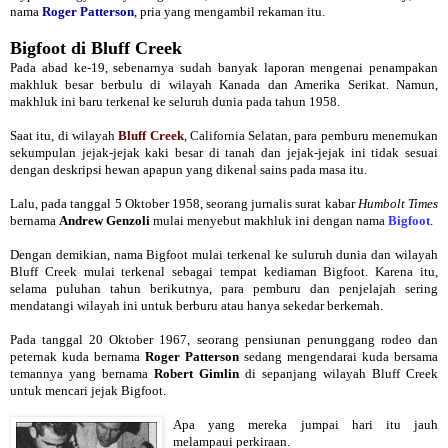
nama
Roger Patterson
, pria yang mengambil rekaman itu.
Bigfoot di Bluff Creek
Pada abad ke-19, sebenarnya sudah banyak laporan mengenai penampakan
makhluk besar berbulu di wilayah Kanada dan Amerika Serikat. Namun,
makhluk ini baru terkenal ke seluruh dunia pada tahun 1958.
Saat itu, di wilayah
Bluff Creek
, California Selatan, para pemburu menemukan
sekumpulan jejak-jejak kaki besar di tanah dan jejak-jejak ini tidak sesuai
dengan deskripsi hewan apapun yang dikenal sains pada masa itu.
Lalu, pada tanggal 5 Oktober 1958, seorang jurnalis surat kabar
Humbolt Times
bernama
Andrew Genzoli
mulai menyebut makhluk ini dengan nama
Bigfoot
.
Dengan demikian, nama Bigfoot mulai terkenal ke suluruh dunia dan wilayah
Bluff Creek mulai terkenal sebagai tempat kediaman Bigfoot. Karena itu,
selama puluhan tahun berikutnya, para pemburu dan penjelajah sering
mendatangi wilayah ini untuk berburu atau hanya sekedar berkemah.
Pada tanggal 20 Oktober 1967, seorang pensiunan penunggang rodeo dan
peternak kuda bernama
Roger Patterson
sedang mengendarai kuda bersama
temannya yang bernama
Robert Gimlin
di sepanjang wilayah Bluff Creek
untuk mencari jejak Bigfoot.
Apa yang mereka jumpai hari itu jauh
melampaui perkiraan.