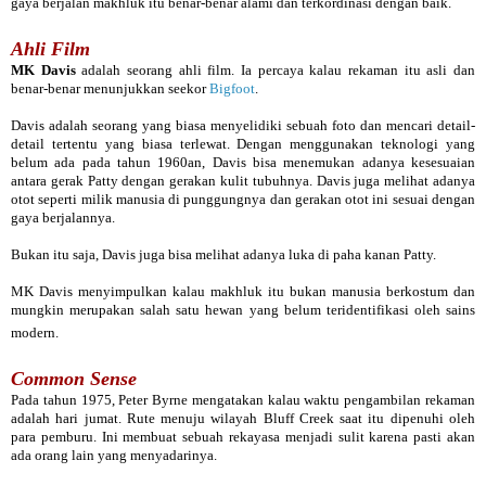
gaya berjalan makhluk itu benar-benar alami dan terkordinasi dengan baik.
Ahli Film
MK Davis
adalah seorang ahli film. Ia percaya kalau rekaman itu asli dan
benar-benar menunjukkan seekor
Bigfoot
.
Davis adalah seorang yang biasa menyelidiki sebuah foto dan mencari detail-
detail tertentu yang biasa terlewat. Dengan menggunakan teknologi yang
belum ada pada tahun 1960an, Davis bisa menemukan adanya kesesuaian
antara gerak Patty dengan gerakan kulit tubuhnya. Davis juga melihat adanya
otot seperti milik manusia di punggungnya dan gerakan otot ini sesuai dengan
gaya berjalannya.
Bukan itu saja, Davis juga bisa melihat adanya luka di paha kanan Patty.
MK Davis menyimpulkan kalau makhluk itu bukan manusia berkostum dan
mungkin merupakan salah satu hewan yang belum teridentifikasi oleh sains
modern.
Common Sense
Pada tahun 1975, Peter Byrne mengatakan kalau waktu pengambilan rekaman
adalah hari jumat. Rute menuju wilayah Bluff Creek saat itu dipenuhi oleh
para pemburu. Ini membuat sebuah rekayasa menjadi sulit karena pasti akan
ada orang lain yang menyadarinya.