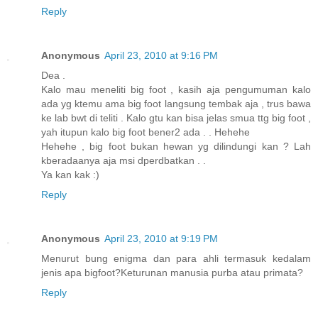
Reply
Anonymous
April 23, 2010 at 9:16 PM
Dea .
Kalo mau meneliti big foot , kasih aja pengumuman kalo
ada yg ktemu ama big foot langsung tembak aja , trus bawa
ke lab bwt di teliti . Kalo gtu kan bisa jelas smua ttg big foot ,
yah itupun kalo big foot bener2 ada . . Hehehe
Hehehe , big foot bukan hewan yg dilindungi kan ? Lah
kberadaanya aja msi dperdbatkan . .
Ya kan kak :)
Reply
Anonymous
April 23, 2010 at 9:19 PM
Menurut bung enigma dan para ahli termasuk kedalam
jenis apa bigfoot?Keturunan manusia purba atau primata?
Reply