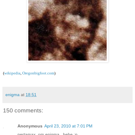
(
wikipedia
,
Oregonbigfoot.com
)
enigma
at
18:51
150 comments:
Anonymous
April 23, 2010 at 7:01 PM
pertamax, om enigma.. hehe :p