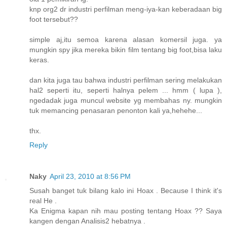
knp org2 dr industri perfilman meng-iya-kan keberadaan big
foot tersebut??
simple aj,itu semoa karena alasan komersil juga. ya
mungkin spy jika mereka bikin film tentang big foot,bisa laku
keras.
dan kita juga tau bahwa industri perfilman sering melakukan
hal2 seperti itu, seperti halnya pelem ... hmm ( lupa ),
ngedadak juga muncul website yg membahas ny. mungkin
tuk memancing penasaran penonton kali ya,hehehe...
thx.
Reply
Naky
April 23, 2010 at 8:56 PM
Susah banget tuk bilang kalo ini Hoax . Because I think it's
real He .
Ka Enigma kapan nih mau posting tentang Hoax ?? Saya
kangen dengan Analisis2 hebatnya .