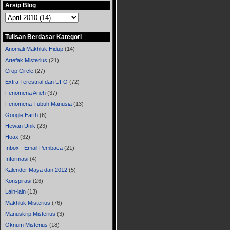
Arsip Blog
Tulisan Berdasar Kategori
Anomali Makhluk Hidup
(14)
Artefak Misterius
(21)
Crop Circle
(27)
Extra Terestrial dan UFO
(72)
Fenomena Aneh
(37)
Fenomena Tubuh Manusia
(13)
Google Earth
(6)
Hewan Unik
(23)
Hoax
(32)
Inbox - Email Pembaca
(21)
Informasi
(4)
Kalender Maya dan 2012
(5)
Konspirasi
(26)
Lain-lain
(13)
Makhluk Misterius
(76)
Manuskrip Misterius
(3)
Oknum Misterius
(18)