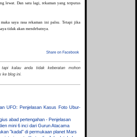
Syammas's blog
ang lewat. Dan satu lagi, rekaman yang terputus
Teka-tekiku
Tentang Dunia
The Answer
maka saya rasa rekaman ini palsu. Tetapi jika
The Campur Aduk
 saya tidak akan mendebatnya.
Tutorial, Tips dan Trik
Seputar IT
Un2kmu
Unearthly
Share on Facebook
Usamie Comic
 tapi kalau anda tidak keberatan mohon
ke blog ini.
dan UFO: Penjelasan Kasus Foto Ubur-
gius abad pertengahan - Penjelasan
alien mini 6 inci dari Gurun Atacama
an "kadal" di permukaan planet Mars