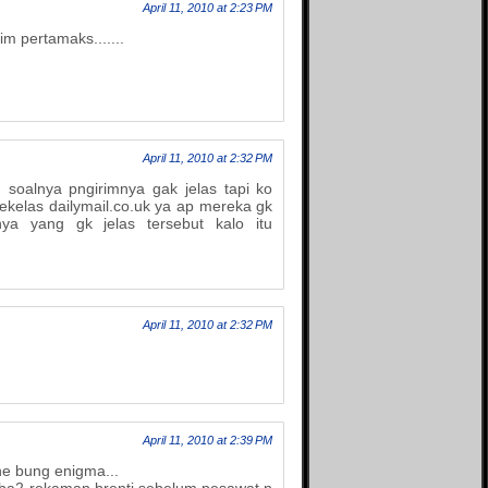
April 11, 2010 at 2:23 PM
 pertamaks.......
April 11, 2010 at 2:32 PM
 soalnya pngirimnya gak jelas tapi ko
sekelas dailymail.co.uk ya ap mereka gk
ya yang gk jelas tersebut kalo itu
April 11, 2010 at 2:32 PM
April 11, 2010 at 2:39 PM
ne bung enigma...
 tiba2 rekaman brenti sebelum pesawat n