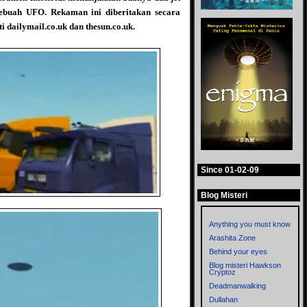
sebuah UFO. Rekaman ini diberitakan secara
i dailymail.co.uk dan thesun.co.uk.
Since 01-02-09
Blog Misteri
Anything you must know
Arashita Zone
Behind your eyes
Blog misteri Hawkson
Cryptoz
Deadmanwalking
Dullahan