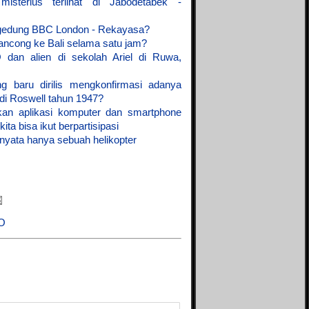
isterius terlihat di Jabodetabek -
gedung BBC London - Rekayasa?
ncong ke Bali selama satu jam?
 dan alien di sekolah Ariel di Ruwa,
baru dirilis mengkonfirmasi adanya
 di Roswell tahun 1947?
rkan aplikasi komputer dan smartphone
kita bisa ikut berpartisipasi
yata hanya sebuah helikopter
FO