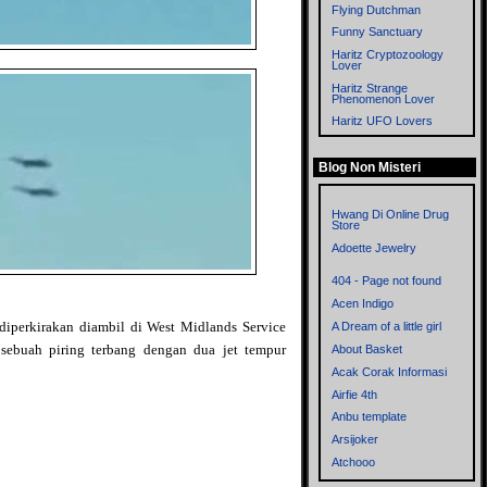
Flying Dutchman
Funny Sanctuary
Haritz Cryptozoology
Lover
Haritz Strange
Phenomenon Lover
Haritz UFO Lovers
Imagitopia
Blog Non Misteri
Left Thinkers
Memories
Metronom
Hwang Di Online Drug
Store
Mistik Blog
Adoette Jewelry
Mitologi dan
Cryptozoology
404 - Page not found
Myst
Acen Indigo
Mystery of the World
diperkirakan diambil di West Midlands Service
A Dream of a little girl
Mysteryxx
sebuah piring terbang dengan dua jet tempur
About Basket
Nalar - Blog mbah ware
Acak Corak Informasi
OrionZ
Airfie 4th
Phenomena
Anbu template
Rensen Blog
Arsijoker
Sisi Lain
Atchooo
Supernatural
Bahrul Ulum Dot Com