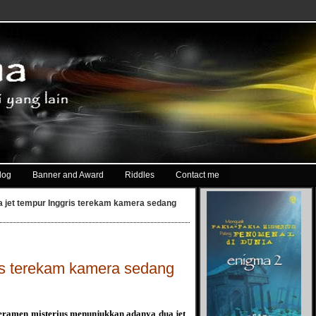
log
Banner and Award
Riddles
Contact me
 jet tempur Inggris terekam kamera sedang
ris terekam kamera sedang
ramen misterius menunjukkan adanya dua jet