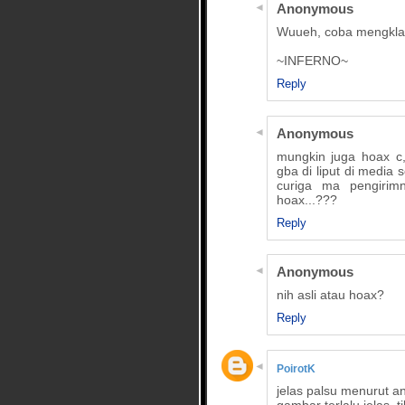
Anonymous
Wuueh, coba mengklaim
~INFERNO~
Reply
Anonymous
mungkin juga hoax c,
gba di liput di media 
curiga ma pengirimn
hoax...???
Reply
Anonymous
nih asli atau hoax?
Reply
PoirotK
jelas palsu menurut a
gambar terlalu jelas,