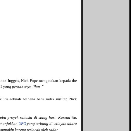
The Divine Conspiracy
Bintang kuning
The Mad Scientist
Blog Ace Ruhyat
The Unfinished Tales
Blog Yohanes Pradipta
The X File
Bukan Blog biasa
Vahn Saryu
Bocahmipa's Blog
Zephania
Brilliant Production
Zoom-Mycasebook
Brilliant Pro
Bulld0g95
Dasril Iteza
D'ocean of wisdom
Dhe Phok
Dian ribut
Duniahakam
nan Inggris, Nick Pope mengatakan kepada the
Fakta Unik
k yang pernah saya lihat. "
Gadget Application
Genuine Blog
 itu sebuah wahana baru milik militer, Nick
Global Community
Nusantara
Global Contribution
oba proyek rahasia di siang hari. Karena itu,
Goodfate
menunjukkan
UFO
yang terbang di wilayah udara
GothicaroiD
, mungkin karena terlacak oleh radar."
Green Droid