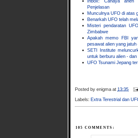
Inbox: Cahaya aneh m
Penjelasan
Munculnya UFO di atas 
Benarkah UFO telah mela
Misteri pendaratan UFO
Zimbabwe
Apakah memo FBI yang 
pesawat alien yang jatuh
SETI Institute meluncu
untuk berburu alien - dan 
UFO Tsunami Jepang tern
Posted by
enigma
at
13:35
Labels:
Extra Terestrial dan U
105 COMMENTS: