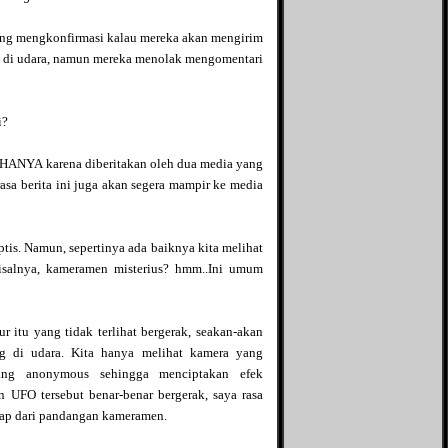
Info Aqila
ng mengkonfirmasi kalau mereka akan mengirim
Islamic Quest
 di udara, namun mereka menolak mengomentari
Just My Hobby
King of Jail
Kulkasnet
Linus Tua
i?
Life is an adventure
Love Story
 HANYA karena diberitakan oleh dua media yang
Mifblogs
rasa berita ini juga akan segera mampir ke media
Mine - adi0511
More Info
Opal Galaxie
eptis. Namun, sepertinya ada baiknya kita melihat
Penghuni 60
Misalnya, kameramen misterius? hmm..Ini umum
Pink Rose
Qarrobin
Relax Potion
r itu yang tidak terlihat bergerak, seakan-akan
Republik Tawon
g di udara. Kita hanya melihat kamera yang
Resensi film
sang anonymous sehingga menciptakan efek
Review Hidup
an UFO tersebut benar-benar bergerak, saya rasa
Rizriez Blog
nyap dari pandangan kameramen.
Si Gundul Berkisah
Si jangkung View