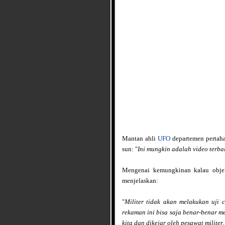
Mantan ahli
UFO
departemen pertaha
sun: "
Ini mungkin adalah video terbai
Mengenai kemungkinan kalau objek
menjelaskan:
"
Militer tidak akan melakukan uji c
rekaman ini bisa saja benar-benar 
kita dan dikejar oleh pesawat militer