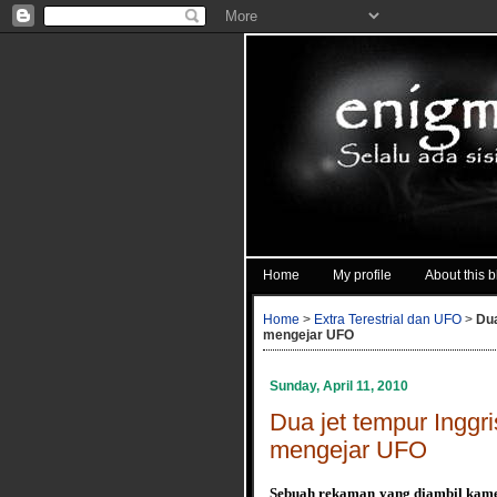
Home
My profile
About this b
Home
>
Extra Terestrial dan UFO
>
Dua
mengejar UFO
Sunday, April 11, 2010
Dua jet tempur Ingg
mengejar UFO
Sebuah rekaman yang diambil kame