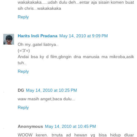
wakakakaka.....udah dulu deh...entar aja sisain komen buat
sih chris...wakakakaka
Reply
Harits Indi Pradana
May 14, 2010 at 9:09 PM
Oh my..gatel liatnya..
(='3'=)
Andai bsa ky d film,gbngin dna manusia ma mikroba,asik
tuh..
Reply
DG
May 14, 2010 at 10:25 PM
waw masih anget,baca dulu...
Reply
Anonymous
May 14, 2010 at 10:45 PM
WOOW keren. trnyta ad hewan yg bisa hidup dluar