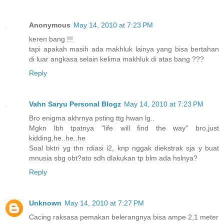
Anonymous
May 14, 2010 at 7:23 PM
keren bang !!!
tapi apakah masih ada makhluk lainya yang bisa bertahan
di luar angkasa selain kelima makhluk di atas bang ???
Reply
Vahn Saryu Personal Blogz
May 14, 2010 at 7:23 PM
Bro enigma akhrnya psting ttg hwan lg..
Mgkn lbh tpatnya "life will find the way" bro,just
kidding,he..he..he
Soal bktri yg thn rdiasi i2, knp nggak diekstrak sja y buat
mnusia sbg obt?ato sdh dlakukan tp blm ada hslnya?
Reply
Unknown
May 14, 2010 at 7:27 PM
Cacing raksasa pemakan belerangnya bisa ampe 2,1 meter