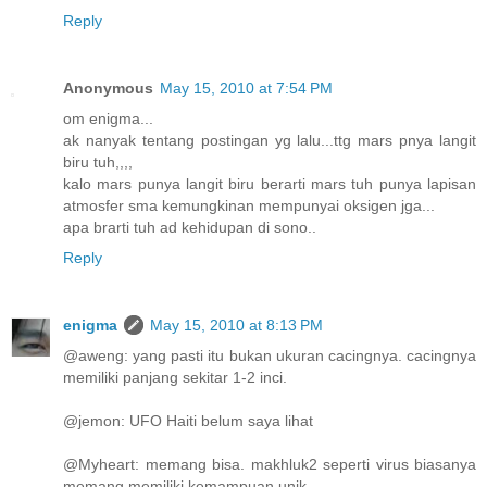
Reply
Anonymous
May 15, 2010 at 7:54 PM
om enigma...
ak nanyak tentang postingan yg lalu...ttg mars pnya langit
biru tuh,,,,
kalo mars punya langit biru berarti mars tuh punya lapisan
atmosfer sma kemungkinan mempunyai oksigen jga...
apa brarti tuh ad kehidupan di sono..
Reply
enigma
May 15, 2010 at 8:13 PM
@aweng: yang pasti itu bukan ukuran cacingnya. cacingnya
memiliki panjang sekitar 1-2 inci.
@jemon: UFO Haiti belum saya lihat
@Myheart: memang bisa. makhluk2 seperti virus biasanya
memang memiliki kemampuan unik.