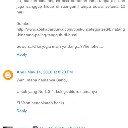
itu, bahkan binatang ini bisa bertahan lama tanpa air, dan
juga sanggup hidup di ruangan hampa udara selama 10
hari.
Sumber :
http://www.apakabardunia.com/post/uncategorized/binatang
-binatang-paling-tangguh-di-bumi
Suwun...Kl ke jogja main ya Bang...??hehehe....
Reply
Andi
May 14, 2010 at 8:20 PM
Wah, mana namanya Bang,
Untuk yang No.1,3,4, kok gk ditulis namanya,
Si Vahn penghinaan bgt lu.........
Reply