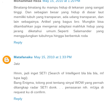
Mohammad Reza
May 15, 2010 at 1:20 PM
Binatang-binatang itu mampu hidup di tekanan yang sangat
tinggi. Dan sebagian besar yang hidup di dasar laut
memiliki tubuh yang transparan, ada udang transparan, dan
lain sebagainya. Artikel yang bagus bro. Mungkin bisa
ditambahkan juga mengenai adaptasi makhluk hidup yang
jarang diketahui umum..Seperti Salamander yang
menggulungkan tubuhnya hingga berbentuk roda
Reply
Matafanaku
May 15, 2010 at 1:33 PM
Jatz
Hmm, jadi inget SETI (Search of Intelligent bla bla bla, mf
lupa lagi).
Bang Enigma, tolong post tentang sinyal WOW yang pernah
ditangkap radar SETI donk. . . penasaran nih. mUga di
request ku di confirm.
Reply