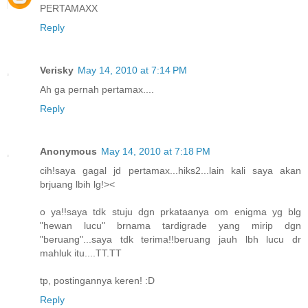
PERTAMAXX
Reply
Verisky
May 14, 2010 at 7:14 PM
Ah ga pernah pertamax....
Reply
Anonymous
May 14, 2010 at 7:18 PM
cih!saya gagal jd pertamax...hiks2...lain kali saya akan
brjuang lbih lg!><
o ya!!saya tdk stuju dgn prkataanya om enigma yg blg
"hewan lucu" brnama tardigrade yang mirip dgn
"beruang"...saya tdk terima!!beruang jauh lbh lucu dr
mahluk itu....TT.TT
tp, postingannya keren! :D
Reply