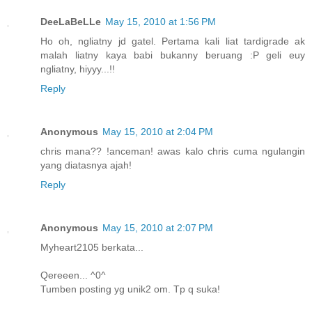
DeeLaBeLLe
May 15, 2010 at 1:56 PM
Ho oh, ngliatny jd gatel. Pertama kali liat tardigrade ak
malah liatny kaya babi bukanny beruang :P geli euy
ngliatny, hiyyy...!!
Reply
Anonymous
May 15, 2010 at 2:04 PM
chris mana?? !anceman! awas kalo chris cuma ngulangin
yang diatasnya ajah!
Reply
Anonymous
May 15, 2010 at 2:07 PM
Myheart2105 berkata...
Qereeen... ^0^
Tumben posting yg unik2 om. Tp q suka!