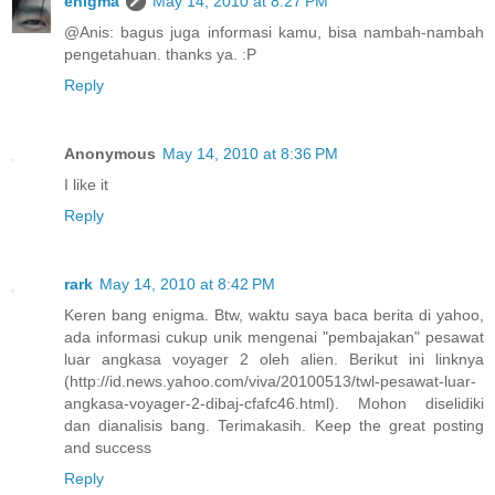
enigma
May 14, 2010 at 8:27 PM
@Anis: bagus juga informasi kamu, bisa nambah-nambah
pengetahuan. thanks ya. :P
Reply
Anonymous
May 14, 2010 at 8:36 PM
I like it
Reply
rark
May 14, 2010 at 8:42 PM
Keren bang enigma. Btw, waktu saya baca berita di yahoo,
ada informasi cukup unik mengenai "pembajakan" pesawat
luar angkasa voyager 2 oleh alien. Berikut ini linknya
(http://id.news.yahoo.com/viva/20100513/twl-pesawat-luar-
angkasa-voyager-2-dibaj-cfafc46.html). Mohon diselidiki
dan dianalisis bang. Terimakasih. Keep the great posting
and success
Reply