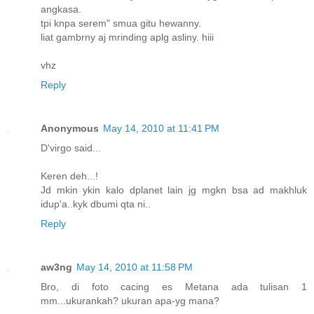
angkasa.
tpi knpa serem" smua gitu hewanny.
liat gambrny aj mrinding aplg asliny. hiii
vhz
Reply
Anonymous
May 14, 2010 at 11:41 PM
D'virgo said...
Keren deh...!
Jd mkin ykin kalo dplanet lain jg mgkn bsa ad makhluk
idup'a..kyk dbumi qta ni..
Reply
aw3ng
May 14, 2010 at 11:58 PM
Bro, di foto cacing es Metana ada tulisan 1
mm...ukurankah? ukuran apa-yg mana?