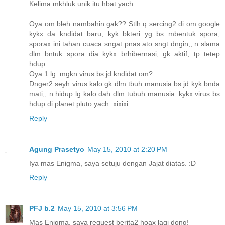
Kelima mkhluk unik itu hbat yach...
Oya om bleh nambahin gak?? Stlh q sercing2 di om google
kykx da kndidat baru, kyk bkteri yg bs mbentuk spora,
sporax ini tahan cuaca sngat pnas ato sngt dngin,, n slama
dlm bntuk spora dia kykx brhibernasi, gk aktif, tp tetep
hdup...
Oya 1 lg: mgkn virus bs jd kndidat om?
Dnger2 seyh virus kalo gk dlm tbuh manusia bs jd kyk bnda
mati,, n hidup lg kalo dah dlm tubuh manusia..kykx virus bs
hdup di planet pluto yach..xixixi...
Reply
Agung Prasetyo
May 15, 2010 at 2:20 PM
Iya mas Enigma, saya setuju dengan Jajat diatas. :D
Reply
PFJ b.2
May 15, 2010 at 3:56 PM
Mas Enigma, saya request berita2 hoax lagi dong!