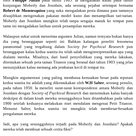
oleh
Philippe Julian
pada tahun 1965. Ia mengatakan kalau pada tahun
kunjungan Moberly dan Jourdain, ada seorang pejabat setempat bernama
Robert de Monstesquiou
yang suka mengadakan pesta dimana para tamunya
diwajibkan mengenakan pakaian model kuno dan menampilkan tari-tarian.
Moberly dan Jourdain mungkin telah tanpa sengaja masuk ke tempat para
tamu ini mengadakan latihan untuk penampilan mereka.
Walaupun sukar untuk menerima argumen Julian, namun ternyata bukan hanya
dia yang beranggapan seperti ini. Bahkan kalangan peneliti fenomena
paranormal yang tergabung dalam
Society for Psychical Research
pun
beranggapan kalau kedua wanita itu telah salah menginterpretasikan apa yang
dialami mereka. Misalnya, dari hasil penyelidikan yang mereka lakukan,
ditemukan sebuah peta taman Trianon yang berasal dari tahun 1903 yang jelas
menunjukkan kalau memang ada jembatan kecil di tempat itu.
Mungkin argumentasi yang paling membawa kerusakan besar pada reputasi
kedua wanita itu adalah yang dikemukakan oleh
W.H Salter
, seorang penulis,
pada tahun 1950. Ia meneliti surat-surat korespondensi antara Moberly dan
Jourdain dengan
Society of Psychical Research
dan menemukan kalau banyak
deskripsi di dalam kisah mereka sesungguhnya baru ditambahkan pada tahun
1906 setelah keduanya melakukan riset mendalam mengenai Petit Trianon.
Menurut Salter, kedua wanita ini mungkin telah membesar-besarkan
pengalaman mereka.
Jadi, apa yang sesungguhnya terjadi pada Moberly dan Jourdain? Apakah
mereka telah membuat sebuah cerita fiksi?