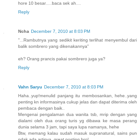
hore 10 besar.....baca sek ah....
Reply
Ncha
December 7, 2010 at 8:03 PM
"...Rambutnya yang sedikit keriting terlihat menyembul dari
balik sombrero yang dikenakannya"
eh? Orang prancis pakai sombrero juga ya?
Reply
Vahn Saryu
December 7, 2010 at 8:03 PM
Haha..yup!menulid panjang itu membosankan, hehe..yang
penting kn informasinya cukup jelas dan dapat diterima oleh
pembaca dengan baik..
Mengenai pengalaman dua wanita tsb, mrip dengan yang
dialami oleh dua orang turis yg dibawa ke masa perang
dunia selama 3 jam, tapi saya lupa namanya, hehe
Btw, memang kalau sudah masuk supranatural, sains pun
ndak ada artinya, great posting bro!