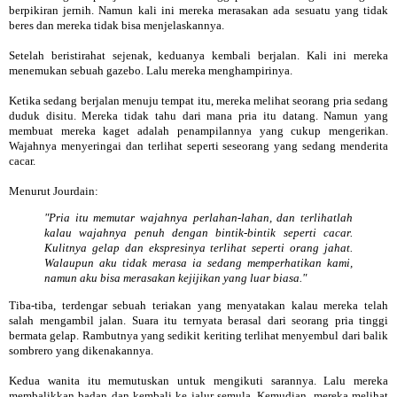
berpikiran jernih. Namun kali ini mereka merasakan ada sesuatu yang tidak
beres dan mereka tidak bisa menjelaskannya.
Setelah beristirahat sejenak, keduanya kembali berjalan. Kali ini mereka
menemukan sebuah gazebo. Lalu mereka menghampirinya.
Ketika sedang berjalan menuju tempat itu, mereka melihat seorang pria sedang
duduk disitu. Mereka tidak tahu dari mana pria itu datang. Namun yang
membuat mereka kaget adalah penampilannya yang cukup mengerikan.
Wajahnya menyeringai dan terlihat seperti seseorang yang sedang menderita
cacar.
Menurut Jourdain:
"Pria itu memutar wajahnya perlahan-lahan, dan terlihatlah
kalau wajahnya penuh dengan bintik-bintik seperti cacar.
Kulitnya gelap dan ekspresinya terlihat seperti orang jahat.
Walaupun aku tidak merasa ia sedang memperhatikan kami,
namun aku bisa merasakan kejijikan yang luar biasa."
Tiba-tiba, terdengar sebuah teriakan yang menyatakan kalau mereka telah
salah mengambil jalan. Suara itu ternyata berasal dari seorang pria tinggi
bermata gelap. Rambutnya yang sedikit keriting terlihat menyembul dari balik
sombrero yang dikenakannya.
Kedua wanita itu memutuskan untuk mengikuti sarannya. Lalu mereka
membalikkan badan dan kembali ke jalur semula. Kemudian, mereka melihat