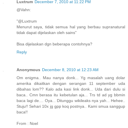
Luxtrum
December 7, 2010 at 11:22 PM
@Vahn:
"@Luxtrum
Menurut saya, tidak semua hal yang berbau supranatural
tidak dapat dijelaskan oleh sains"
Bisa dijelaskan dgn beberapa contohnya?
Reply
Anonymous
December 8, 2010 at 12:23 AM
Om enigma.. Mau nanya donk... Yg masalah uang dolar
amerika dikaitkan dengan serangan 11 september uda
dibahas lom?? Kalo ada kasi link donk... Uda dari dulu si
baca.. Cmn berasa itu kebetulan aja... Trs td ad yg bbmin
baca lagi de.... Oya... Ditunggu wikileaks nya yah... Hehee..
Stuju!! Sehari 10x jg gpp koq postnya.. Kami smua sanggup
baca!!
From : Noel