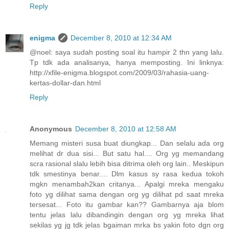
Reply
enigma
December 8, 2010 at 12:34 AM
@noel: saya sudah posting soal itu hampir 2 thn yang lalu.
Tp tdk ada analisanya, hanya memposting. Ini linknya:
http://xfile-enigma.blogspot.com/2009/03/rahasia-uang-
kertas-dollar-dan.html
Reply
Anonymous
December 8, 2010 at 12:58 AM
Memang misteri susa buat diungkap... Dan selalu ada org
melihat dr dua sisi... But satu hal.... Org yg memandang
scra rasional slalu lebih bisa ditrima oleh org lain.. Meskipun
tdk smestinya benar.... Dlm kasus sy rasa kedua tokoh
mgkn menambah2kan critanya... Apalgi mreka mengaku
foto yg dilihat sama dengan org yg dilihat pd saat mreka
tersesat... Foto itu gambar kan?? Gambarnya aja blom
tentu jelas lalu dibandingin dengan org yg mreka lihat
sekilas yg jg tdk jelas bgaiman mrka bs yakin foto dgn org