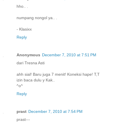
hho.. .
numpang nongol ya.. .
- Klasixx
Reply
Anonymous
December 7, 2010 at 7:51 PM
dari Tresna Asti
ahh sial! Baru juga 7 menit! Koneksi hape! T,T
izin baca dulu y Kak..
^o^
Reply
prast
December 7, 2010 at 7:54 PM
prast---