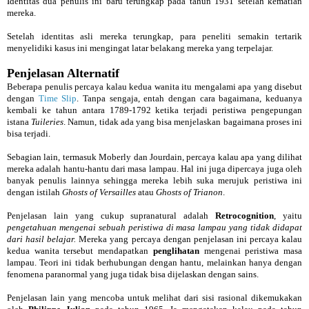
Identitas dua penulis ini baru terungkap pada tahun 1931 setelah kematian
mereka.
Setelah identitas asli mereka terungkap, para peneliti semakin tertarik
menyelidiki kasus ini mengingat latar belakang mereka yang terpelajar.
Penjelasan Alternatif
Beberapa penulis percaya kalau kedua wanita itu mengalami apa yang disebut
dengan
Time Slip
. Tanpa sengaja, entah dengan cara bagaimana, keduanya
kembali ke tahun antara 1789-1792 ketika terjadi peristiwa pengepungan
istana
Tuileries
. Namun, tidak ada yang bisa menjelaskan bagaimana proses ini
bisa terjadi.
Sebagian lain, termasuk Moberly dan Jourdain, percaya kalau apa yang dilihat
mereka adalah hantu-hantu dari masa lampau. Hal ini juga dipercaya juga oleh
banyak penulis lainnya sehingga mereka lebih suka merujuk peristiwa ini
dengan istilah
Ghosts of Versailles
atau
Ghosts of Trianon
.
Penjelasan lain yang cukup supranatural adalah
Retrocognition
, yaitu
pengetahuan mengenai sebuah peristiwa di masa lampau yang tidak didapat
dari hasil belajar.
Mereka yang percaya dengan penjelasan ini percaya kalau
kedua wanita tersebut mendapatkan
penglihatan
mengenai peristiwa masa
lampau. Teori ini tidak berhubungan dengan hantu, melainkan hanya dengan
fenomena paranormal yang juga tidak bisa dijelaskan dengan sains.
Penjelasan lain yang mencoba untuk melihat dari sisi rasional dikemukakan