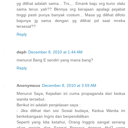
yg dilihat adalah sama... Trs,,.. Emank baju org kuno slalu
sama terus yah?? Bknnya org kerajaan apalagi pejabat
tinggi pasti punya banyak costum... Masa yg dilihat difoto
bajunya jg sama dengan yg dilihat pd saat mreka
tersesat??
Reply
deph
December 8, 2010 at 1:44 AM
menurut Bang E sendiri yang mana bang?
Reply
Anonymous
December 8, 2010 at 3:59 AM
Menurut Saya, Kejadian ini cuma propaganda dari kedua
wanita tersebut.
Berikut ini adalah penjelasan saya :
- Jika dilihat dari sisi Sosial budaya, Kedua Wanita ini
berkebangaan Ingris dan berpendidikan.
Seperti yang kita ketahui, Orang Inggris sangat senang
akan gossip dan Sangat Percaya dengan Hal2 yang