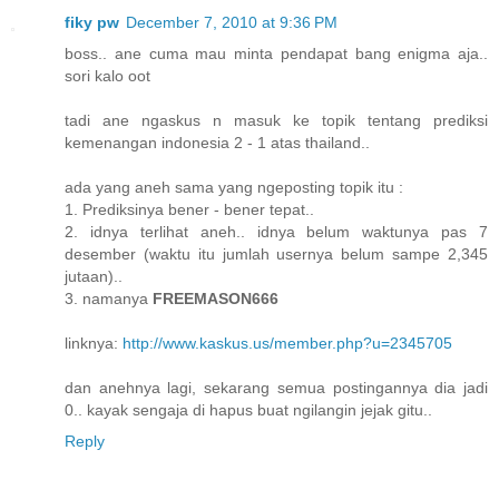
fiky pw
December 7, 2010 at 9:36 PM
boss.. ane cuma mau minta pendapat bang enigma aja..
sori kalo oot
tadi ane ngaskus n masuk ke topik tentang prediksi
kemenangan indonesia 2 - 1 atas thailand..
ada yang aneh sama yang ngeposting topik itu :
1. Prediksinya bener - bener tepat..
2. idnya terlihat aneh.. idnya belum waktunya pas 7
desember (waktu itu jumlah usernya belum sampe 2,345
jutaan)..
3. namanya
FREEMASON666
linknya:
http://www.kaskus.us/member.php?u=2345705
dan anehnya lagi, sekarang semua postingannya dia jadi
0.. kayak sengaja di hapus buat ngilangin jejak gitu..
Reply