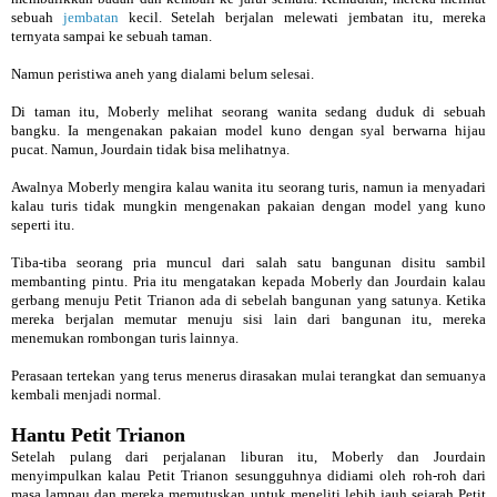
sebuah
jembatan
kecil. Setelah berjalan melewati jembatan itu, mereka
ternyata sampai ke sebuah taman.
Namun peristiwa aneh yang dialami belum selesai.
Di taman itu, Moberly melihat seorang wanita sedang duduk di sebuah
bangku. Ia mengenakan pakaian model kuno dengan syal berwarna hijau
pucat. Namun, Jourdain tidak bisa melihatnya.
Awalnya Moberly mengira kalau wanita itu seorang turis, namun ia menyadari
kalau turis tidak mungkin mengenakan pakaian dengan model yang kuno
seperti itu.
Tiba-tiba seorang pria muncul dari salah satu bangunan disitu sambil
membanting pintu. Pria itu mengatakan kepada Moberly dan Jourdain kalau
gerbang menuju Petit Trianon ada di sebelah bangunan yang satunya. Ketika
mereka berjalan memutar menuju sisi lain dari bangunan itu, mereka
menemukan rombongan turis lainnya.
Perasaan tertekan yang terus menerus dirasakan mulai terangkat dan semuanya
kembali menjadi normal.
Hantu Petit Trianon
Setelah pulang dari perjalanan liburan itu, Moberly dan Jourdain
menyimpulkan kalau Petit Trianon sesungguhnya didiami oleh roh-roh dari
masa lampau dan mereka memutuskan untuk meneliti lebih jauh sejarah Petit