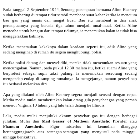
Pada tanggal 2 September 1944, Seorang perempuan bernama Aline Kearney
sudah berbaring di tempat tidur sambil membaca surat kabar ketika ia mencium
bau gas yang manis dan sangat kuat. Bau itu membuat ia dan anak
perempuannya yang berusia tiga tahun menjadi mual-mual. Ketika Aline
mencoba untuk bangun dari tempat tidurnya, ia menemukan kalau ia tidak bisa
menggerakkan kakinya.
Ketika menemukan kakaknya dalam keadaan seperti itu, adik Aline yang
sedang menginap di rumah itu segera menghubungi polisi.
Ketika polisi datang dan menyelidiki, mereka tidak menemukan sesuatu yang
mencurigakan. Namun, pada pukul 12.30 malam itu, ketika suami Aline yang
berprofesi sebagai supir taksi pulang, ia menemukan seseorang sedang
mengendap-endap di samping rumahnya. Ia mengejarnya, namun penyelinap
itu berhasil melarikan diri.
Apa yang dialami oleh Aline Kearney segera menjadi sensasi dengan cepat.
Media-media mulai memberitakan kalau orang gila penyebar gas yang pernah
meneror Virginia 10 tahun yang lalu telah datang ke Illinois.
Lalu, media mulai menjuluki oknum penyebar gas itu dengan berbagai
julukan. Mulai dari
Mad Gasser of Mattoon
,
Anesthetic Prowler
atau
Phantom Anesthetic
. Figur misterius ini kemudian dianggap
bertanggungjawab atas serangan-serangan yang menyusul pada minggu-
minggu berikutnya.