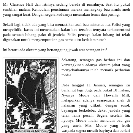
Mr. Clarence Hall dan istrinya sedang berada di rumahnya. Saat itu pukul
sembilan malam. Kemudian, penciuman mereka menangkap bau manis aneh
yang sangat kuat. Dengan segera keduanya merasakan lemas dan pusing.
Sekali lagi, tidak ada yang bisa memastikan asal bau misterius itu. Polisi yang
menyelidiki kasus ini menemukan kalau bau tersebut ternyata terkonsentrasi
pada sebuah lubang paku di jendela. Polisi percaya kalau lubang ini telah
digunakan untuk menyemprotkan gas berbau itu kedalam rumah.
Ini berarti ada oknum yang bertanggung jawab atas serangan ini!
Sekarang, serangan gas berbau ini dan
kemungkinan adanya oknum jahat yang
menyebarkannya telah menarik perhatian
media.
Pada tanggal 11 Januari, serangan itu
berlanjut lagi. Juga pada pukul 10 malam,
Nyonya Moore dari Howell's Mill,
melaporkan adanya suara-suara aneh di
halaman yang diikuti dengan sosok
bayangan berkelebat dekat jendela yang
telah lama pecah. Segera setelah itu,
nyonya Moore mulai mencium bau gas
yang aneh. Mrs. Moore yang lebih
waspada segera meraih bayinya dan berlari