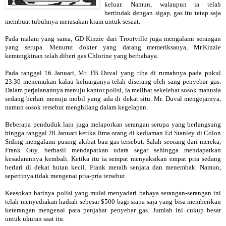
keluar. Namun, walaupun ia telah
bertindak dengan sigap, gas itu tetap saja
membuat tubuhnya merasakan kram untuk sesaat.
Pada malam yang sama, GD Kinzie dari Troutville juga mengalami serangan
yang serupa. Menurut dokter yang datang memeriksanya, Mr.Kinzie
kemungkinan telah diberi gas Chlorine yang berbahaya.
Pada tanggal 16 Januari, Mr. FB Duval yang tiba di rumahnya pada pukul
23.30 menemukan kalau keluarganya telah diserang oleh sang penyebar gas.
Dalam perjalanannya menuju kantor polisi, ia melihat sekelebat sosok manusia
sedang berlari menuju mobil yang ada di dekat situ. Mr. Duval mengejarnya,
namun sosok tersebut menghilang dalam kegelapan.
Beberapa penduduk lain juga melaporkan serangan serupa yang berlangsung
hingga tanggal 28 Januari ketika lima orang di kediaman Ed Stanley di Colon
Siding mengalami pusing akibat bau gas tersebut. Salah seorang dari mereka,
Frank Guy, berhasil mendapatkan udara segar sehingga mendapatkan
kesadarannya kembali. Ketika itu ia sempat menyaksikan empat pria sedang
berlari di dekat hutan kecil. Frank meraih senjata dan menembak. Namun,
sepertinya tidak mengenai pria-pria tersebut.
Keesokan harinya polisi yang mulai menyadari bahaya serangan-serangan ini
telah menyediakan hadiah sebesar $500 bagi siapa saja yang bisa memberikan
keterangan mengenai para penjahat penyebar gas. Jumlah ini cukup besar
untuk ukuran saat itu.