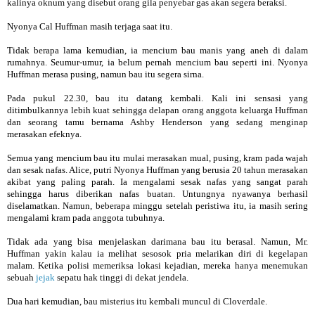
kalinya oknum yang disebut orang gila penyebar gas akan segera beraksi.
Nyonya Cal Huffman masih terjaga saat itu.
Tidak berapa lama kemudian, ia mencium bau manis yang aneh di dalam
rumahnya. Seumur-umur, ia belum pernah mencium bau seperti ini. Nyonya
Huffman merasa pusing, namun bau itu segera sirna.
Pada pukul 22.30, bau itu datang kembali. Kali ini sensasi yang
ditimbulkannya lebih kuat sehingga delapan orang anggota keluarga Huffman
dan seorang tamu bernama Ashby Henderson yang sedang menginap
merasakan efeknya.
Semua yang mencium bau itu mulai merasakan mual, pusing, kram pada wajah
dan sesak nafas. Alice, putri Nyonya Huffman yang berusia 20 tahun merasakan
akibat yang paling parah. Ia mengalami sesak nafas yang sangat parah
sehingga harus diberikan nafas buatan. Untungnya nyawanya berhasil
diselamatkan. Namun, beberapa minggu setelah peristiwa itu, ia masih sering
mengalami kram pada anggota tubuhnya.
Tidak ada yang bisa menjelaskan darimana bau itu berasal. Namun, Mr.
Huffman yakin kalau ia melihat sesosok pria melarikan diri di kegelapan
malam. Ketika polisi memeriksa lokasi kejadian, mereka hanya menemukan
sebuah
jejak
sepatu hak tinggi di dekat jendela.
Dua hari kemudian, bau misterius itu kembali muncul di Cloverdale.