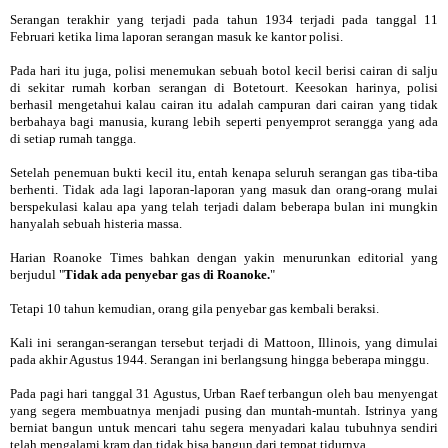
Serangan terakhir yang terjadi pada tahun 1934 terjadi pada tanggal 11
Februari ketika lima laporan serangan masuk ke kantor polisi.
Pada hari itu juga, polisi menemukan sebuah botol kecil berisi cairan di salju
di sekitar rumah korban serangan di Botetourt. Keesokan harinya, polisi
berhasil mengetahui kalau cairan itu adalah campuran dari cairan yang tidak
berbahaya bagi manusia, kurang lebih seperti penyemprot serangga yang ada
di setiap rumah tangga.
Setelah penemuan bukti kecil itu, entah kenapa seluruh serangan gas tiba-tiba
berhenti. Tidak ada lagi laporan-laporan yang masuk dan orang-orang mulai
berspekulasi kalau apa yang telah terjadi dalam beberapa bulan ini mungkin
hanyalah sebuah histeria massa.
Harian Roanoke Times bahkan dengan yakin menurunkan editorial yang
berjudul "
Tidak ada penyebar gas di Roanoke.
"
Tetapi 10 tahun kemudian, orang gila penyebar gas kembali beraksi.
Kali ini serangan-serangan tersebut terjadi di Mattoon, Illinois, yang dimulai
pada akhir Agustus 1944. Serangan ini berlangsung hingga beberapa minggu.
Pada pagi hari tanggal 31 Agustus, Urban Raef terbangun oleh bau menyengat
yang segera membuatnya menjadi pusing dan muntah-muntah. Istrinya yang
berniat bangun untuk mencari tahu segera menyadari kalau tubuhnya sendiri
telah mengalami kram dan tidak bisa bangun dari tempat tidurnya.