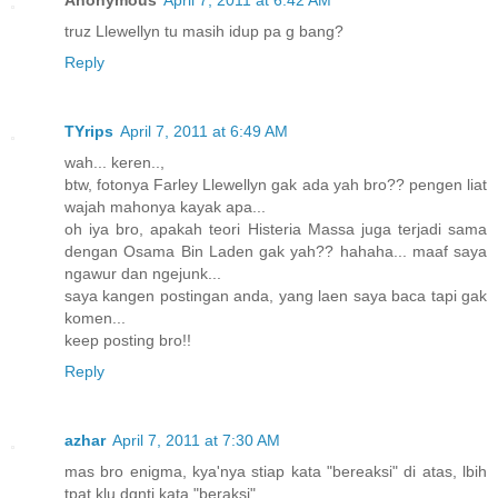
truz Llewellyn tu masih idup pa g bang?
Reply
TYrips
April 7, 2011 at 6:49 AM
wah... keren..,
btw, fotonya Farley Llewellyn gak ada yah bro?? pengen liat
wajah mahonya kayak apa...
oh iya bro, apakah teori Histeria Massa juga terjadi sama
dengan Osama Bin Laden gak yah?? hahaha... maaf saya
ngawur dan ngejunk...
saya kangen postingan anda, yang laen saya baca tapi gak
komen...
keep posting bro!!
Reply
azhar
April 7, 2011 at 7:30 AM
mas bro enigma, kya'nya stiap kata "bereaksi" di atas, lbih
tpat klu dgnti kata "beraksi".