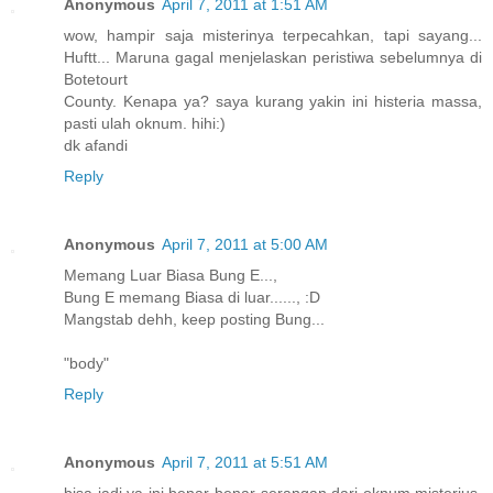
Anonymous
April 7, 2011 at 1:51 AM
wow, hampir saja misterinya terpecahkan, tapi sayang...
Huftt... Maruna gagal menjelaskan peristiwa sebelumnya di
Botetourt
County. Kenapa ya? saya kurang yakin ini histeria massa,
pasti ulah oknum. hihi:)
dk afandi
Reply
Anonymous
April 7, 2011 at 5:00 AM
Memang Luar Biasa Bung E...,
Bung E memang Biasa di luar......, :D
Mangstab dehh, keep posting Bung...
"body"
Reply
Anonymous
April 7, 2011 at 5:51 AM
bisa jadi ya ini benar-benar serangan dari oknum misterius.