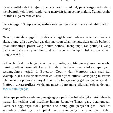
Karena polisi tidak kunjung memecahkan misteri ini, para warga berinisiatif
membentuk kelompok ronda yang menyisir jalan setiap malam. Namun usaha
ini tidak juga membawa hasil.
Pada tanggal 13 September, korban serangan gas telah mencapai lebih dari 30
orang.
Namun, setelah tanggal itu, tidak ada lagi laporan adanya serangan. Seakan-
akan, orang gila penyebar gas dari mattoon telah memutuskan untuk berhenti
total. Akibatnya, polisi yang belum berhasil mengumpulkan petunjuk yang
memadai menemui jalan buntu dan misteri ini menjadi tidak terpecahkan
hingga saat ini.
Selama lebih dari setengah abad, para penulis, peneliti dan sejarawan mencoba
untuk melihat kembali kasus ini dan berusaha menjelaskan apa yang
sesungguhnya terjadi di Botetourt County dan Mattoon pada saat itu.
Walaupun kasus ini tidak membawa korban jiwa, situasi kasus yang misterius
telah menarik perhatian banyak peneliti sehingga orang gila penyebar gas dari
Mattoon dikategorikan ke dalam misteri penyerang siluman sejajar dengan
Jack si tumit pegas
.
Beberapa penulis cenderung menganggap peristiwa ini sebagai contoh histeria
massa. Ini terlihat dari headline harian Roanoke Times yang beranggapan
kalau sesungguhnya tidak pernah ada orang gila penyebar gas. Teori ini
kemudian didukung oleh pihak kepolisian yang menyimpulkan kalau