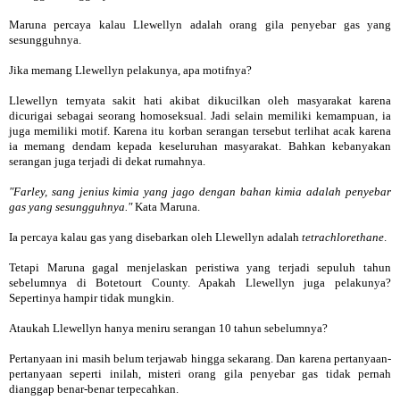
Maruna percaya kalau Llewellyn adalah orang gila penyebar gas yang
sesungguhnya.
Jika memang Llewellyn pelakunya, apa motifnya?
Llewellyn ternyata sakit hati akibat dikucilkan oleh masyarakat karena
dicurigai sebagai seorang homoseksual. Jadi selain memiliki kemampuan, ia
juga memiliki motif. Karena itu korban serangan tersebut terlihat acak karena
ia memang dendam kepada keseluruhan masyarakat. Bahkan kebanyakan
serangan juga terjadi di dekat rumahnya.
"Farley, sang jenius kimia yang jago dengan bahan kimia adalah penyebar
gas yang sesungguhnya."
Kata Maruna.
Ia percaya kalau gas yang disebarkan oleh Llewellyn adalah
tetrachlorethane
.
Tetapi Maruna gagal menjelaskan peristiwa yang terjadi sepuluh tahun
sebelumnya di Botetourt County. Apakah Llewellyn juga pelakunya?
Sepertinya hampir tidak mungkin.
Ataukah Llewellyn hanya meniru serangan 10 tahun sebelumnya?
Pertanyaan ini masih belum terjawab hingga sekarang. Dan karena pertanyaan-
pertanyaan seperti inilah, misteri orang gila penyebar gas tidak pernah
dianggap benar-benar terpecahkan.