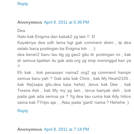
Reply
Anonymous
April 8, 2011 at 5:36 PM
Dea .
Halo kak Enigma dan kakak2 yg lain !! :D
Kayaknya dea udh lama bgt gak comment disini , tp dea
selalu baca postingan ka Enigma loh . . :)
dea bener2 baru tau ttg yg gas2 gitu dr postingan ini , kak
dr semua kjadian itu gak ada org yg smp meninggal kan ya
?
Eh kak , kok perasaan nama2 org2 yg comment hampir
semua baru yah ? Gak ada kak Chris , kak My Heart2105 ,
kak Na(sapa gitu,dea lupa hehe) ,terus kak Dee , kak
Tresna Asti , kak My my yg lain , terus banyak deh , kok
pada gak ada semua ya ? Yg dea tau cuma kak Ady Inbox
sama kak TYrips aja , , Atau pada 'ganti' nama ? Hehehe :)
Reply
Anonymous
April 8, 2011 at 7:18 PM