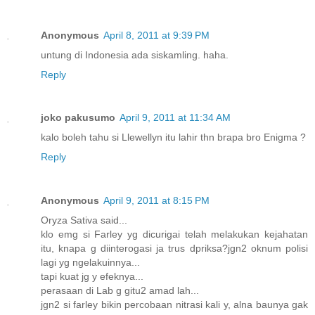
Anonymous
April 8, 2011 at 9:39 PM
untung di Indonesia ada siskamling. haha.
Reply
joko pakusumo
April 9, 2011 at 11:34 AM
kalo boleh tahu si Llewellyn itu lahir thn brapa bro Enigma ?
Reply
Anonymous
April 9, 2011 at 8:15 PM
Oryza Sativa said...
klo emg si Farley yg dicurigai telah melakukan kejahatan
itu, knapa g diinterogasi ja trus dpriksa?jgn2 oknum polisi
lagi yg ngelakuinnya...
tapi kuat jg y efeknya...
perasaan di Lab g gitu2 amad lah...
jgn2 si farley bikin percobaan nitrasi kali y, alna baunya gak