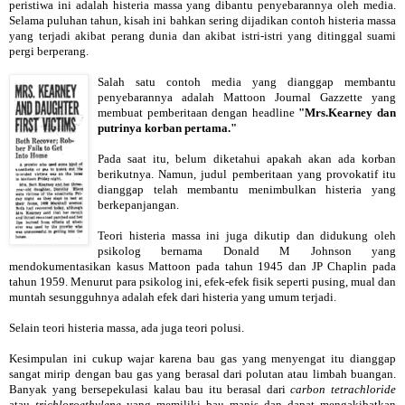
peristiwa ini adalah histeria massa yang dibantu penyebarannya oleh media.
Selama puluhan tahun, kisah ini bahkan sering dijadikan contoh histeria massa
yang terjadi akibat perang dunia dan akibat istri-istri yang ditinggal suami
pergi berperang.
Salah satu contoh media yang dianggap membantu
penyebarannya adalah Mattoon Journal Gazzette yang
membuat pemberitaan dengan headline
"Mrs.Kearney dan
putrinya korban pertama."
Pada saat itu, belum diketahui apakah akan ada korban
berikutnya. Namun, judul pemberitaan yang provokatif itu
dianggap telah membantu menimbulkan histeria yang
berkepanjangan.
Teori histeria massa ini juga dikutip dan didukung oleh
psikolog bernama Donald M Johnson yang
mendokumentasikan kasus Mattoon pada tahun 1945 dan JP Chaplin pada
tahun 1959. Menurut para psikolog ini, efek-efek fisik seperti pusing, mual dan
muntah sesungguhnya adalah efek dari histeria yang umum terjadi.
Selain teori histeria massa, ada juga teori polusi.
Kesimpulan ini cukup wajar karena bau gas yang menyengat itu dianggap
sangat mirip dengan bau gas yang berasal dari polutan atau limbah buangan.
Banyak yang bersepekulasi kalau bau itu berasal dari
carbon tetrachloride
atau
trichloroethylene
yang memiliki bau manis dan dapat mengakibatkan