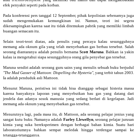
efek penyakit seperti pada korban.
Pada konferensi pers tanggal 12 September, pihak kepolisian sebenarnya juga
sudah mengemukakan kemungkinan ini. Namun, teori ini segera
dikesampingkan karena saat itu tidak ditemukan pabrik yang memiliki limbah
buangan semacam itu.
Selain teori-teori diatas, ada penulis yang percaya kalau sesungguhnya
memang ada oknum gila yang telah menyebarkan gas berbau tersebut. Salah
seorang diantaranya adalah penulis bernama
Scott Maruna
. Bahkan ia yakin
kalau ia mengetahui siapa sesungguhnya orang gila penyebar gas tersebut.
Maruna sendiri adalah seorang guru sains yang menulis sebuah buku berjudul
"The Mad Gasser of Mattoon: Dispelling the Hysteria"
, yang terbit tahun 2003.
Ia adalah penduduk asli Mattoon.
Menurut Maruna, peristiwa ini tidak bisa dianggap sebagai histeria massa
karena banyaknya laporan yang menyebutkan bau gas yang datang dari
jendela dan adanya sosok manusia yang sedang berlari di kegelapan. Jadi
memang ada oknum yang menyebarkan gas tersebut.
Menurutnya lagi, pada masa itu, di Mattoon, ada seorang pelajar jenius yang
sangat kutu buku. Namanya adalah
Farley Llewellyn
, seorang pelajar jurusan
kimia yang suka bereksperimen dengan berbagai bahan kimia. Suatu hari
laboratoriumnya bahkan sempat meledak hingga terdengar sampai ke
tetangga-tetangganya.