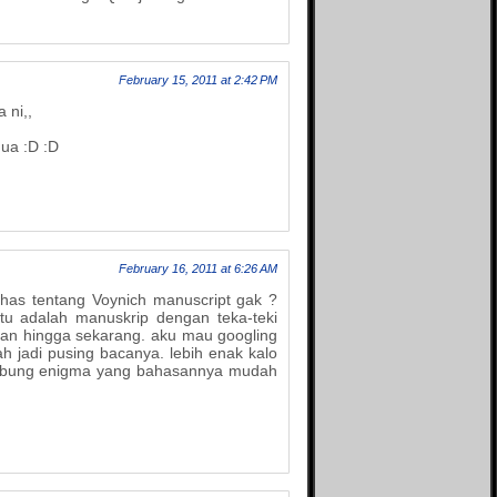
Syammas's blog
Teka-tekiku
Tentang Dunia
The Answer
February 15, 2011 at 2:42 PM
The Campur Aduk
 ni,,
Tutorial, Tips dan Trik
Seputar IT
ua :D :D
Un2kmu
Unearthly
Usamie Comic
February 16, 2011 at 6:26 AM
has tentang Voynich manuscript gak ?
tu adalah manuskrip dengan teka-teki
an hingga sekarang. aku mau googling
ah jadi pusing bacanya. lebih enak kalo
si bung enigma yang bahasannya mudah