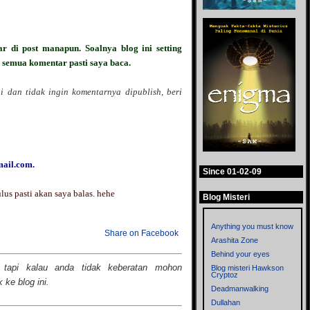
r di post manapun. Soalnya blog ini setting
 semua komentar pasti saya baca.
 dan tidak ingin komentarnya dipublish, beri
ail.com.
Since 01-02-09
us pasti akan saya balas. hehe
Blog Misteri
Anything you must know
Share on Facebook
Arashita Zone
Behind your eyes
 tapi kalau anda tidak keberatan mohon
Blog misteri Hawkson
Cryptoz
ke blog ini.
Deadmanwalking
Dullahan