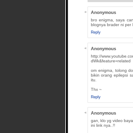
Anonymous
bro enigma, saya ca
blognya brader ni per
Reply
Anonymous
http://www.youtube.
dWk&feature=related
om enigma, tolong d
bikin orang epilepsi
itu.
Thx ~
Reply
Anonymous
gan, klo yg video bay
ini link nya..!!