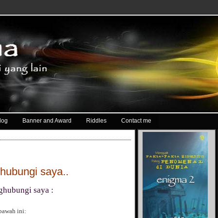
log
Banner and Award
Riddles
Contact me
hubungi saya..
nghubungi saya :
bawah ini: