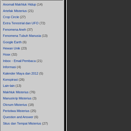
Anomali Makhluk Hidup
(14)
Artefak Misterius
(21)
Crop Circle
(27)
Extra Terestrial dan UFO
(72)
Fenomena Aneh
(37)
Fenomena Tubuh Manusia
(13)
Google Earth
(6)
Hewan Unik
(23)
Hoax
(32)
Inbox - Email Pembaca
(21)
Informasi
(4)
Kalender Maya dan 2012
(5)
Konspirasi
(26)
Lain-lain
(13)
Makhluk Misterius
(76)
Manuskrip Misterius
(3)
Oknum Misterius
(18)
Peristiwa Misterius
(25)
Question and Answer
(6)
Situs dan Tempat Misterius
(27)