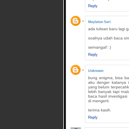
Reply
Maylatun Sari
ada tulisan baru lagi ga
soalnya udah baca sm
semangat! :)
Reply
Unknown
bung enigma, bisa ba
aku denger katanya i
yang belum terpecahk
lebih banyak tapi mal
baca hasil investiga
di mengerti.
terima kasih.
Reply