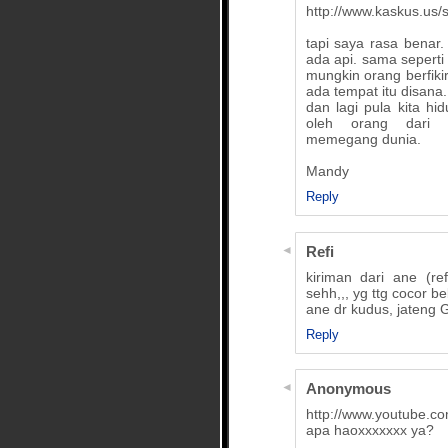
http://www.kaskus.us
tapi saya rasa benar
ada api. sama seperti
mungkin orang berfikir
ada tempat itu disana.
dan lagi pula kita hi
oleh orang dari o
memegang dunia.
Mandy
Reply
Refi
kiriman dari ane (r
sehh,,, yg ttg cocor b
ane dr kudus, jateng 
Reply
Anonymous
http://www.youtube
apa haoxxxxxxx ya?