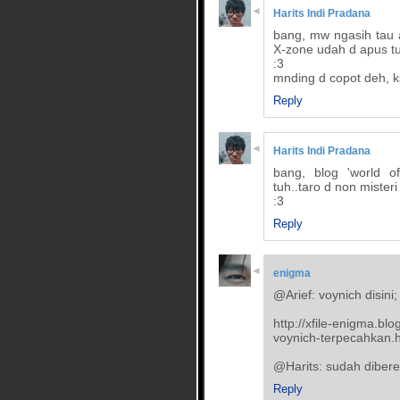
Harits Indi Pradana
bang, mw ngasih tau a
X-zone udah d apus tu
:3
mnding d copot deh, ks
Reply
Harits Indi Pradana
bang, blog 'world o
tuh..taro d non mister
:3
Reply
enigma
@Arief: voynich disini;
http://xfile-enigma.bl
voynich-terpecahkan.
@Harits: sudah dibere
Reply