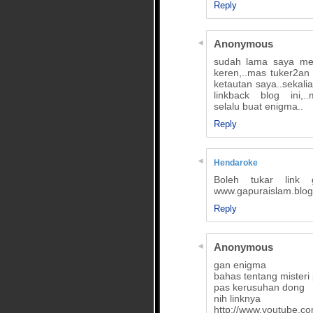
Reply
Anonymous
sudah lama saya men
keren,..mas tuker2an 
ketautan saya..sekalia
linkback blog ini,.
selalu buat enigma..
Reply
Hendaroke
Boleh tukar link
www.gapuraislam.blo
Reply
Anonymous
gan enigma
bahas tentang misteri
pas kerusuhan dong
nih linknya
http://www.youtube.