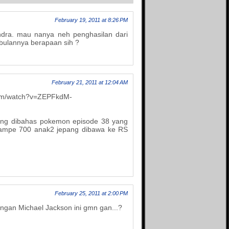
February 19, 2011 at 8:26 PM
ndra. mau nanya neh penghasilan dari
 bulannya berapaan sih ?
February 21, 2011 at 12:04 AM
com/watch?v=ZEPFkdM-
ong dibahas pokemon episode 38 yang
 sampe 700 anak2 jepang dibawa ke RS
February 25, 2011 at 2:00 PM
angan Michael Jackson ini gmn gan...?