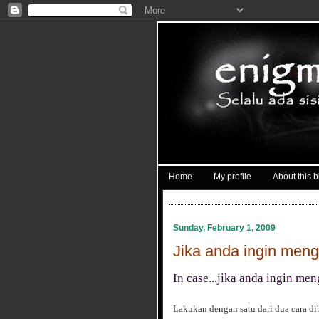
Home
My profile
About this b
Sunday, February 1, 2009
Jika anda ingin meng
In case...jika anda ingin me
Lakukan dengan satu dari dua cara di