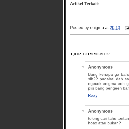
Artikel Terkait:
Posted by
enigma
at
20:13
1,002 COMMENTS:
Anonymous
Bang kenapa ga bahas
sih?? padahal dah sa
ngecek enigma eeh ga
plis bang pengeen ban
Reply
Anonymous
tolong cari tahu tentan
hoax atau bukan?