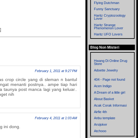
Flying Dutchman
Funny Sanctuary
Haritz Cryptozoology
Lover
Haritz Strange
Phenomenon Lover
Haritz UFO Lovers
Imagitopia
Blog Non Misteri
Left Thinkers
Memories
Metronom
Hwang Di Online Drug
Store
Mistik Blog
Adoette Jewelry
February 1, 2011 at 9:27 PM
Mitologi dan
Cryptozoology
 crop circle yang di sleman n bantul
404 - Page not found
Myst
ngat menanti postnya.. ampe tiap hari
Acen Indigo
 taunya post manca lagi yang keluar..
Mystery of the World
A Dream of a little girl
get nih
Mysteryxx
About Basket
Nalar - Blog mbah ware
Acak Corak Informasi
OrionZ
Airfie 4th
Phenomena
February 4, 2011 at 1:03 AM
Anbu template
Rensen Blog
Arsijoker
g ini dong.
Sisi Lain
Atchooo
Supernatural
Bahrul Ulum Dot Com