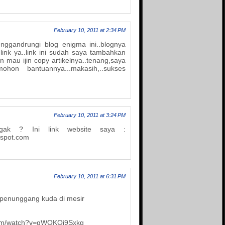
Info Aqila
Islamic Quest
Just My Hobby
February 10, 2011 at 2:34 PM
King of Jail
ggandrungi blog enigma ini..blognya
Kulkasnet
Linus Tua
link ya..link ini sudah saya tambahkan
n mau ijin copy artikelnya..tenang,saya
Life is an adventure
.mohon bantuannya...makasih,..sukses
Love Story
Mifblogs
Mine - adi0511
More Info
Opal Galaxie
February 10, 2011 at 3:24 PM
Penghuni 60
 gak ? Ini link website saya :
Pink Rose
gspot.com
Qarrobin
Relax Potion
Republik Tawon
February 10, 2011 at 6:31 PM
Resensi film
Review Hidup
 penunggang kuda di mesir
Rizriez Blog
Si Gundul Berkisah
Si jangkung View
com/watch?v=gWQKOj9Sxkg