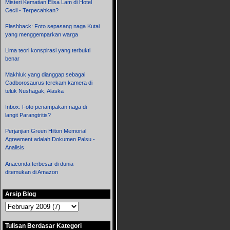
Misteri Kematian Elisa Lam di Hotel
Cecil - Terpecahkan?
Flashback: Foto sepasang naga Kutai
yang menggemparkan warga
Lima teori konspirasi yang terbukti
benar
Makhluk yang dianggap sebagai
Cadborosaurus terekam kamera di
teluk Nushagak, Alaska
Inbox: Foto penampakan naga di
langit Parangtritis?
Perjanjian Green Hilton Memorial
Agreement adalah Dokumen Palsu -
Analisis
Anaconda terbesar di dunia
ditemukan di Amazon
Arsip Blog
Tulisan Berdasar Kategori