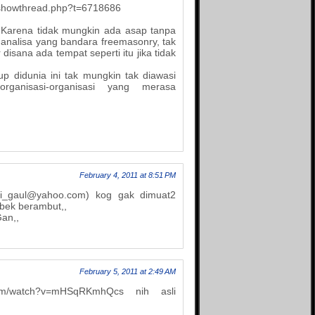
The Divine Conspiracy
/showthread.php?t=6718686
Bintang kuning
The Mad Scientist
Blog Ace Ruhyat
. Karena tidak mungkin ada asap tanpa
The Unfinished Tales
 analisa yang bandara freemasonry, tak
Blog Yohanes Pradipta
The X File
 disana ada tempat seperti itu jika tidak
Bukan Blog biasa
Vahn Saryu
Bocahmipa's Blog
dup didunia ini tak mungkin tak diawasi
Zephania
rganisasi-organisasi yang merasa
Brilliant Production
Zoom-Mycasebook
Brilliant Pro
Bulld0g95
Dasril Iteza
D'ocean of wisdom
Dhe Phok
Dian ribut
February 4, 2011 at 8:51 PM
Duniahakam
efi_gaul@yahoo.com) kog gak dimuat2
Fakta Unik
ebek berambut,,
Gan,,
Gadget Application
Genuine Blog
Global Community
Nusantara
Global Contribution
February 5, 2011 at 2:49 AM
Goodfate
.com/watch?v=mHSqRKmhQcs nih asli
GothicaroiD
Green Droid