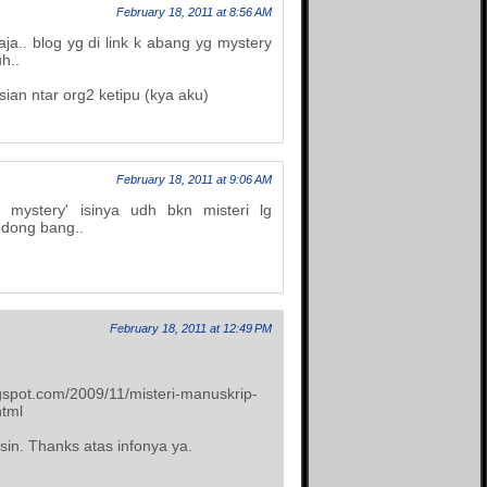
February 18, 2011 at 8:56 AM
ja.. blog yg di link k abang yg mystery
h..
ian ntar org2 ketipu (kya aku)
February 18, 2011 at 9:06 AM
f mystery' isinya udh bkn misteri lg
i dong bang..
February 18, 2011 at 12:49 PM
ogspot.com/2009/11/misteri-manuskrip-
html
sin. Thanks atas infonya ya.