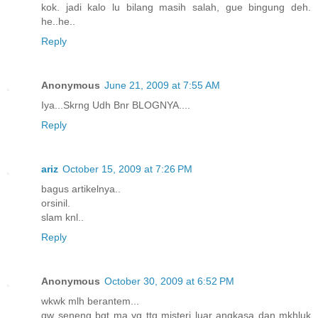
kok. jadi kalo lu bilang masih salah, gue bingung deh.
he..he..
Reply
Anonymous
June 21, 2009 at 7:55 AM
Iya...Skrng Udh Bnr BLOGNYA....
Reply
ariz
October 15, 2009 at 7:26 PM
bagus artikelnya..
orsinil.
slam knl..
Reply
Anonymous
October 30, 2009 at 6:52 PM
wkwk mlh berantem...
gw seneng bgt ma yg ttg misteri luar angkasa dan mkhluk