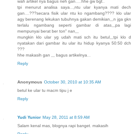
wah artikel nya bagus neh gan.....hhe gw bgt..
tpi menurut analisa saya...,ntu ular kyanya mati dech
gan....???secara fisik ular ntu ko ngambang???? klo ular
agy berenang lekukan tubuhnya gakan demikian,,,n jga gkn
terlalu ngambang seperti gambar di atas,,,pa lagi
mempunyai berat ber ton" nan,,,
mungkin klo ular yg udah mati sch itu betul,,,tpi klo d
nyatakan dari gambar itu ular itu hidup kyanya 50:50 dch
???
hhe makasih gan ,,, bagus artikelnya...
Reply
Anonymous
October 30, 2010 at 10:35 AM
betul ke ular tu macm tipu j e
Reply
Yudi Yunior
May 28, 2011 at 8:59 AM
Salam kenal mas, blognya rapi banget. makasih
Reply