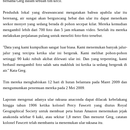
bersama Greg dalam sebuah tim kecil.
Penduduk lokal yang diwawancarai mengatakan bahwa apabila ular itu
berenang, air sungai akan berguncang hebat dan ular itu dapat menerkam
seekor monyet yang sedang berada di pohon secepat kilat. Mereka kemudian
mengambil lebih dari 700 foto dan 5 jam rekaman video. Setelah itu mereka
melakukan perjalanan pulang untuk meneliti foto-foto tersebut.
"Data yang kami kumpulkan sangat luar biasa. Kami menemukan banyak jalur-
jalur yang tercipta ketika ular ini bergerak. Kami melihat pohon-pohon
setinggi 90 kaki rubuh akibat dilewati ular ini. Dan yang terpenting, kami
berhasil mengambil foto salah satu makhluk ini ketika ia sedang bergerak di
air." Kata Greg.
Tim mereka menghabiskan 12 hari di hutan belantara pada Maret 2009 dan
mengumumkan penemuan mereka pada 2 Mei 2009.
Laporan mengenai adanya ular raksasa anaconda dapat dilacak kebelakang
hingga tahun 1906 ketika kolonel Percy Fawcett yang diutus Royal
Geographical Society untuk membuat peta hutan Amazon menemukan jejak
anakonda selebar 6 kaki, atau sekitar 1,8 meter. Dan menurut Greg, catatan
kolonel Fawcett telah membantu ia menemukan ular raksasa itu.