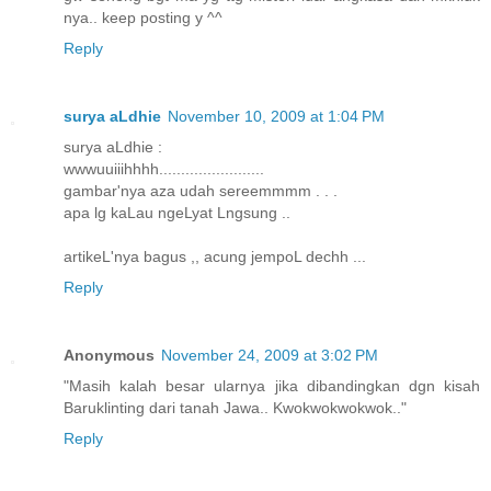
nya.. keep posting y ^^
Reply
surya aLdhie
November 10, 2009 at 1:04 PM
surya aLdhie :
wwwuuiiihhhh........................
gambar'nya aza udah sereemmmm . . .
apa lg kaLau ngeLyat Lngsung ..
artikeL'nya bagus ,, acung jempoL dechh ...
Reply
Anonymous
November 24, 2009 at 3:02 PM
"Masih kalah besar ularnya jika dibandingkan dgn kisah
Baruklinting dari tanah Jawa.. Kwokwokwokwok.."
Reply