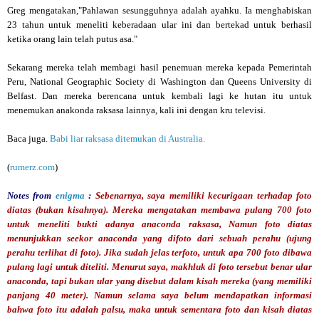
Greg mengatakan,"Pahlawan sesungguhnya adalah ayahku. Ia menghabiskan
23 tahun untuk meneliti keberadaan ular ini dan bertekad untuk berhasil
ketika orang lain telah putus asa."
Sekarang mereka telah membagi hasil penemuan mereka kepada Pemerintah
Peru, National Geographic Society di Washington dan Queens University di
Belfast. Dan mereka berencana untuk kembali lagi ke hutan itu untuk
menemukan anakonda raksasa lainnya, kali ini dengan kru televisi.
Baca juga.
Babi liar raksasa ditemukan di Australia.
(
rumerz.com
)
Notes from
enigma
:
Sebenarnya, saya memiliki kecurigaan terhadap foto
diatas (bukan kisahnya). Mereka mengatakan membawa pulang 700 foto
untuk meneliti bukti adanya anaconda raksasa, Namun foto diatas
menunjukkan seekor anaconda yang difoto dari sebuah perahu (ujung
perahu terlihat di foto). Jika sudah jelas terfoto, untuk apa 700 foto dibawa
pulang lagi untuk diteliti. Menurut saya, makhluk di foto tersebut benar ular
anaconda, tapi bukan ular yang disebut dalam kisah mereka (yang memiliki
panjang 40 meter). Namun selama saya belum mendapatkan informasi
bahwa foto itu adalah palsu, maka untuk sementara foto dan kisah diatas