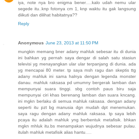
iya, note nya bro enigma bener.....kalo udah nemu ular
segede itu..knp fotonya cm 1, knp waktu itu gak langsung
diikuti dan dilihat habitatnya??
Reply
Anonymous
June 23, 2013 at 11:50 PM
mungkin memang bner adany mahluk sebesar itu di dunia
ini bahkan yg pernah saya dengar di salah satu stasiun
televisi yg menayangkan ular ular terpanjang di dunia. ada
yg mencapai 80 meter. tp saya msh ragu dan skeptis ttg
adany mahluk ini sama halnya dengan legenda monster
danau. mahluk raksasa pd umumny bergerak lamban dan
mempunyai suara tinggi. sbg contoh paus biru saja
mempunyai ciri khas berenang lamban dan suara kncang.
ini mgkn berlaku di semua mahluk raksasa. dengan adany
seperti itu pzt bg manusia dgn mudah dpt menemukan.
saya ragu dengan adany mahluk raksasa. tp saya lebih
pcaya itu adalah mahluk yng berbentuk metafisik. bhkan
mgkn mhluk itu.bs menampakan wujudnya sebesar pulau.
itulah mahluk metafisik alias hantu.....