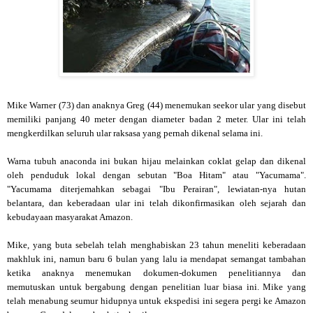
Mike Warner (73) dan anaknya Greg (44) menemukan seekor ular yang disebut
memiliki panjang 40 meter dengan diameter badan 2 meter. Ular ini telah
mengkerdilkan seluruh ular raksasa yang pernah dikenal selama ini.
Warna tubuh anaconda ini bukan hijau melainkan coklat gelap dan dikenal
oleh penduduk lokal dengan sebutan "Boa Hitam" atau "Yacumama".
"Yacumama diterjemahkan sebagai "Ibu Perairan", lewiatan-nya hutan
belantara, dan keberadaan ular ini telah dikonfirmasikan oleh sejarah dan
kebudayaan masyarakat Amazon.
Mike, yang buta sebelah telah menghabiskan 23 tahun meneliti keberadaan
makhluk ini, namun baru 6 bulan yang lalu ia mendapat semangat tambahan
ketika anaknya menemukan dokumen-dokumen penelitiannya dan
memutuskan untuk bergabung dengan penelitian luar biasa ini. Mike yang
telah menabung seumur hidupnya untuk ekspedisi ini segera pergi ke Amazon