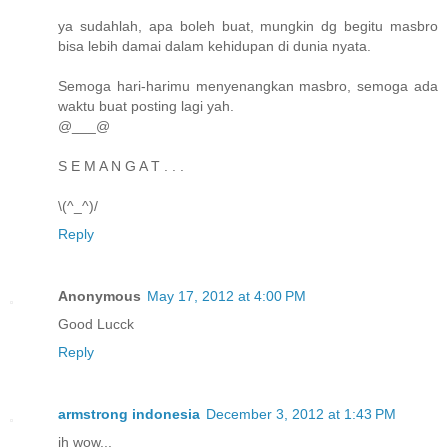
ya sudahlah, apa boleh buat, mungkin dg begitu masbro
bisa lebih damai dalam kehidupan di dunia nyata.
Semoga hari-harimu menyenangkan masbro, semoga ada
waktu buat posting lagi yah.
@___@
S E M A N G A T . . .
\(^_^)/
Reply
Anonymous
May 17, 2012 at 4:00 PM
Good Lucck
Reply
armstrong indonesia
December 3, 2012 at 1:43 PM
ih wow...