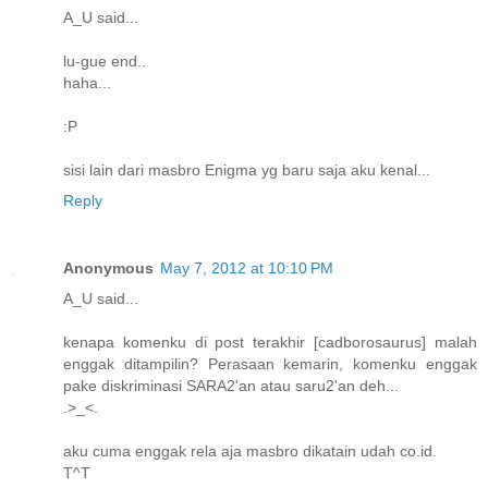
A_U said...
lu-gue end..
haha...
:P
sisi lain dari masbro Enigma yg baru saja aku kenal...
Reply
Anonymous
May 7, 2012 at 10:10 PM
A_U said...
kenapa komenku di post terakhir [cadborosaurus] malah
enggak ditampilin? Perasaan kemarin, komenku enggak
pake diskriminasi SARA2'an atau saru2'an deh...
.>_<.
aku cuma enggak rela aja masbro dikatain udah co.id.
T^T