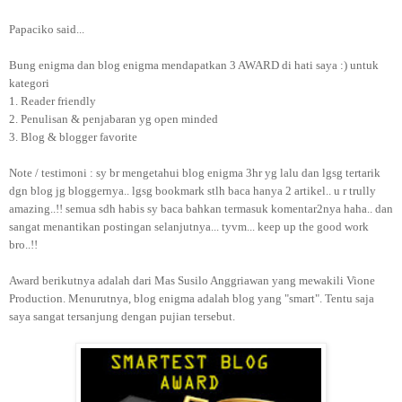
Papaciko said...
Bung enigma dan blog enigma mendapatkan 3 AWARD di hati saya :) untuk
kategori
1. Reader friendly
2. Penulisan & penjabaran yg open minded
3. Blog & blogger favorite
Note / testimoni : sy br mengetahui blog enigma 3hr yg lalu dan lgsg tertarik
dgn blog jg bloggernya.. lgsg bookmark stlh baca hanya 2 artikel.. u r trully
amazing..!! semua sdh habis sy baca bahkan termasuk komentar2nya haha.. dan
sangat menantikan postingan selanjutnya... tyvm... keep up the good work
bro..!!
Award berikutnya adalah dari Mas Susilo Anggriawan yang mewakili Vione
Production. Menurutnya, blog enigma adalah blog yang "smart". Tentu saja
saya sangat tersanjung dengan pujian tersebut.