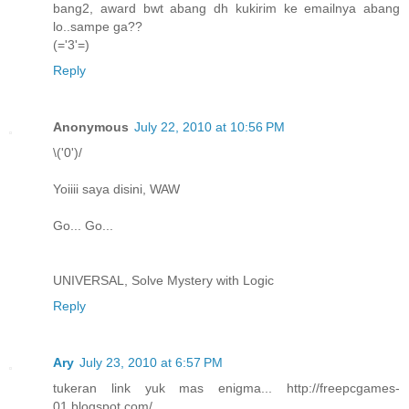
bang2, award bwt abang dh kukirim ke emailnya abang
lo..sampe ga??
(='3'=)
Reply
Anonymous
July 22, 2010 at 10:56 PM
\('0')/
Yoiiii saya disini, WAW
Go... Go...
UNIVERSAL, Solve Mystery with Logic
Reply
Ary
July 23, 2010 at 6:57 PM
tukeran link yuk mas enigma... http://freepcgames-
01.blogspot.com/