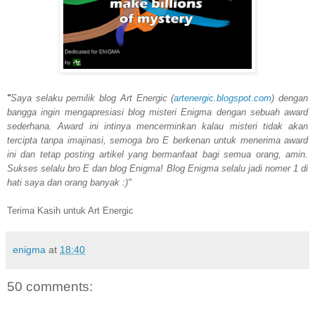
"
Saya selaku pemilik blog Art Energic (
artenergic.blogspot.com
) dengan
bangga ingin mengapresiasi blog misteri Enigma dengan sebuah award
sederhana. Award ini intinya mencerminkan kalau misteri tidak akan
tercipta tanpa imajinasi, semoga bro E berkenan untuk menerima award
ini dan tetap posting artikel yang bermanfaat bagi semua orang, amin.
Sukses selalu bro E dan blog Enigma! Blog Enigma selalu jadi nomer 1 di
hati saya dan orang banyak :)"
Terima Kasih untuk Art Energic
enigma
at
18:40
50 comments: