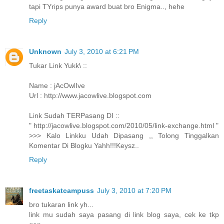
tapi TYrips punya award buat bro Enigma.., hehe
Reply
Unknown
July 3, 2010 at 6:21 PM
Tukar Link Yukk\ ::
Name : jAcOwlIve
Url : http://www.jacowlive.blogspot.com
Link Sudah TERPasang DI ::
" http://jacowlive.blogspot.com/2010/05/link-exchange.html "
>>> Kalo Linkku Udah Dipasang ,, Tolong Tinggalkan
Komentar Di Blogku Yahh!!!Keysz..
Reply
freetaskatcampuss
July 3, 2010 at 7:20 PM
bro tukaran link yh...
link mu sudah saya pasang di link blog saya, cek ke tkp