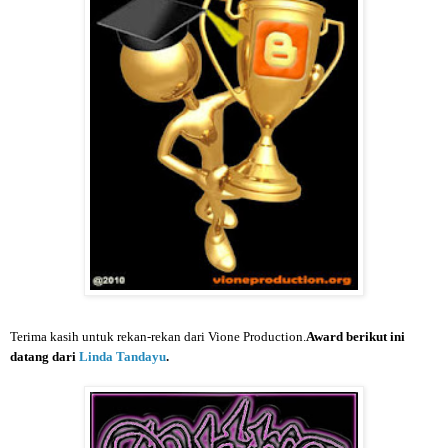
Terima kasih untuk rekan-rekan dari Vione Production.
Award berikut ini
datang dari
Linda Tandayu
.