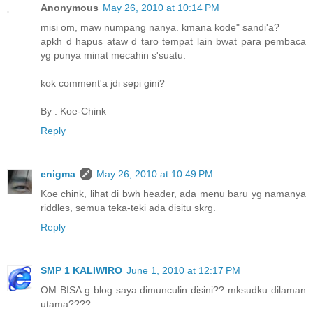
Anonymous
May 26, 2010 at 10:14 PM
misi om, maw numpang nanya. kmana kode" sandi'a?
apkh d hapus ataw d taro tempat lain bwat para pembaca
yg punya minat mecahin s'suatu.
kok comment'a jdi sepi gini?
By : Koe-Chink
Reply
enigma
May 26, 2010 at 10:49 PM
Koe chink, lihat di bwh header, ada menu baru yg namanya
riddles, semua teka-teki ada disitu skrg.
Reply
SMP 1 KALIWIRO
June 1, 2010 at 12:17 PM
OM BISA g blog saya dimunculin disini?? mksudku dilaman
utama????