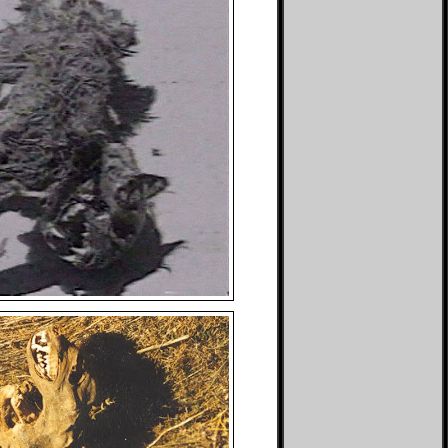
Info Aqila
Islamic Quest
Just My Hobby
King of Jail
Kulkasnet
Linus Tua
Life is an adventure
Love Story
Mifblogs
Mine - adi0511
More Info
Opal Galaxie
Penghuni 60
Pink Rose
Qarrobin
Relax Potion
Republik Tawon
Resensi film
Review Hidup
Rizriez Blog
Si Gundul Berkisah
Si jangkung View