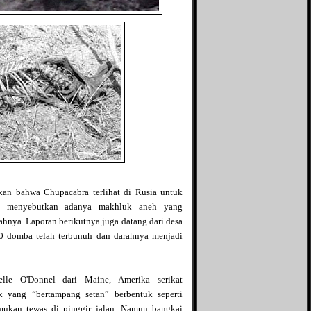
an bahwa Chupacabra terlihat di Rusia untuk
but menyebutkan adanya makhluk aneh yang
hnya. Laporan berikutnya juga datang dari desa
0 domba telah terbunuh dan darahnya menjadi
lle O'Donnel dari Maine, Amerika serikat
 yang “bertampang setan” berbentuk seperti
mukan tewas di pinggir jalan. Namun bangkai