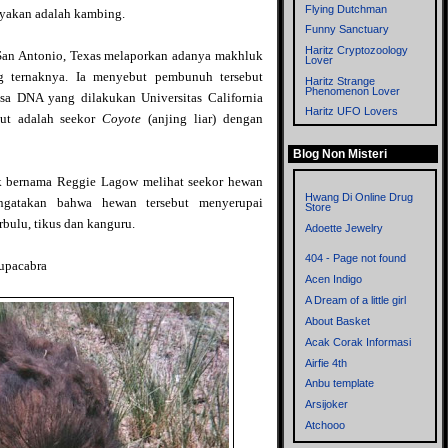
Flying Dutchman
nyakan adalah kambing.
Funny Sanctuary
Haritz Cryptozoology
 San Antonio, Texas melaporkan adanya makhluk
Lover
g ternaknya. Ia menyebut pembunuh tersebut
Haritz Strange
Phenomenon Lover
a DNA yang dilakukan Universitas California
Haritz UFO Lovers
ut adalah seekor
Coyote
(anjing liar) dengan
Imagitopia
Blog Non Misteri
Left Thinkers
Memories
ak bernama Reggie Lagow melihat seekor hewan
Metronom
Hwang Di Online Drug
ngatakan bahwa hewan tersebut menyerupai
Store
Mistik Blog
rbulu, tikus dan kanguru.
Adoette Jewelry
Mitologi dan
Cryptozoology
404 - Page not found
hupacabra
Myst
Acen Indigo
Mystery of the World
A Dream of a little girl
Mysteryxx
About Basket
Nalar - Blog mbah ware
Acak Corak Informasi
OrionZ
Airfie 4th
Phenomena
Anbu template
Rensen Blog
Arsijoker
Sisi Lain
Atchooo
Supernatural
Bahrul Ulum Dot Com