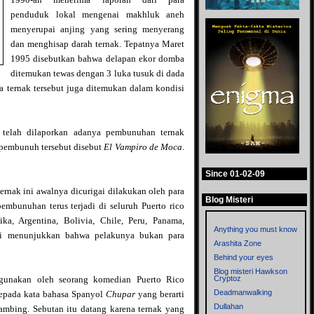
penduduk lokal mengenai makhluk aneh
menyerupai anjing yang sering menyerang
dan menghisap darah ternak. Tepatnya Maret
1995 disebutkan bahwa delapan ekor domba
ditemukan tewas dengan 3 luka tusuk di dada
a ternak tersebut juga ditemukan dalam kondisi
 telah dilaporkan adanya pembunuhan ternak
 pembunuh tersebut disebut
El Vampiro de Moca
.
Since 01-02-09
nak ini awalnya dicurigai dilakukan oleh para
Blog Misteri
bunuhan terus terjadi di seluruh Puerto rico
a, Argentina, Bolivia, Chile, Peru, Panama,
Anything you must know
i menunjukkan bahwa pelakunya bukan para
Arashita Zone
Behind your eyes
Blog misteri Hawkson
Cryptoz
digunakan oleh seorang komedian Puerto Rico
Deadmanwalking
epada kata bahasa Spanyol
Chupar
yang berarti
Dullahan
ambing. Sebutan itu datang karena ternak yang