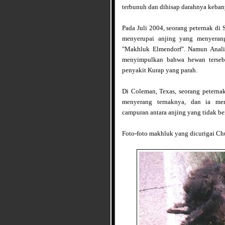
terbunuh dan dihisap darahnya keba
Pada Juli 2004, seorang peternak di
menyerupai anjing yang menyeran
"Makhluk Elmendorf". Namun Analis
menyimpulkan bahwa hewan terseb
penyakit Kurap yang parah.
Di Coleman, Texas, seorang petern
menyerang ternaknya, dan ia me
campuran antara anjing yang tidak be
Foto-foto makhluk yang dicurigai C