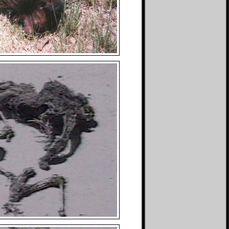
The Divine Conspiracy
Bintang kuning
The Mad Scientist
Blog Ace Ruhyat
The Unfinished Tales
Blog Yohanes Pradipta
The X File
Bukan Blog biasa
Vahn Saryu
Bocahmipa's Blog
Zephania
Brilliant Production
Zoom-Mycasebook
Brilliant Pro
Bulld0g95
Dasril Iteza
D'ocean of wisdom
Dhe Phok
Dian ribut
Duniahakam
Fakta Unik
Gadget Application
Genuine Blog
Global Community
Nusantara
Global Contribution
Goodfate
GothicaroiD
Green Droid