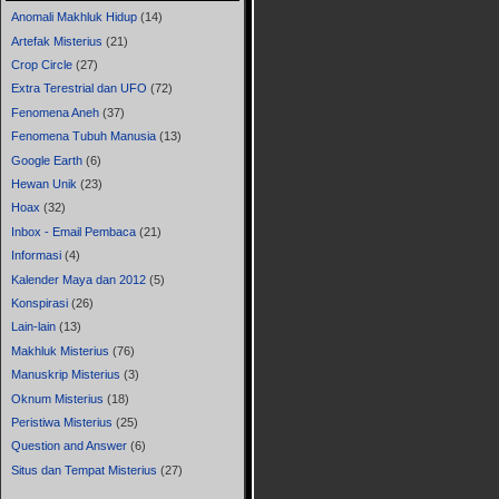
Anomali Makhluk Hidup
(14)
Artefak Misterius
(21)
Crop Circle
(27)
Extra Terestrial dan UFO
(72)
Fenomena Aneh
(37)
Fenomena Tubuh Manusia
(13)
Google Earth
(6)
Hewan Unik
(23)
Hoax
(32)
Inbox - Email Pembaca
(21)
Informasi
(4)
Kalender Maya dan 2012
(5)
Konspirasi
(26)
Lain-lain
(13)
Makhluk Misterius
(76)
Manuskrip Misterius
(3)
Oknum Misterius
(18)
Peristiwa Misterius
(25)
Question and Answer
(6)
Situs dan Tempat Misterius
(27)