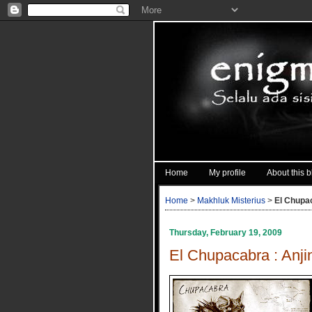
Home
My profile
About this b
Home
>
Makhluk Misterius
>
El Chupac
Thursday, February 19, 2009
El Chupacabra : Anji