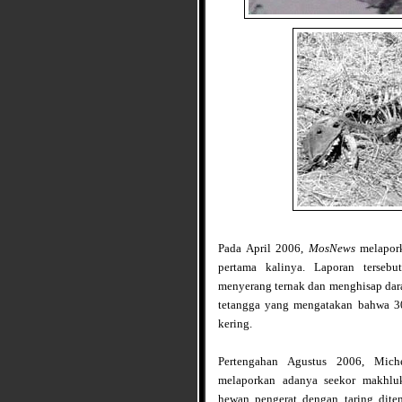
Pada April 2006,
MosNews
melapork
pertama kalinya. Laporan terse
menyerang ternak dan menghisap dara
tetangga yang mengatakan bahwa 3
kering.
Pertengahan Agustus 2006, Miche
melaporkan adanya seekor makhluk
hewan pengerat dengan taring dite