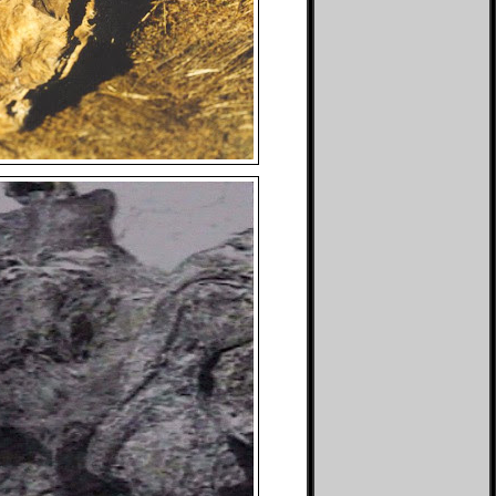
Syammas's blog
Teka-tekiku
Tentang Dunia
The Answer
The Campur Aduk
Tutorial, Tips dan Trik
Seputar IT
Un2kmu
Unearthly
Usamie Comic