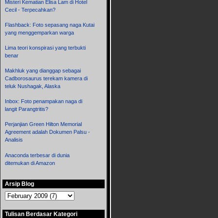
Misteri Kematian Elisa Lam di Hotel
Cecil - Terpecahkan?
Flashback: Foto sepasang naga Kutai
yang menggemparkan warga
Lima teori konspirasi yang terbukti
benar
Makhluk yang dianggap sebagai
Cadborosaurus terekam kamera di
teluk Nushagak, Alaska
Inbox: Foto penampakan naga di
langit Parangtritis?
Perjanjian Green Hilton Memorial
Agreement adalah Dokumen Palsu -
Analisis
Anaconda terbesar di dunia
ditemukan di Amazon
Arsip Blog
Tulisan Berdasar Kategori