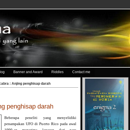
log
Banner and Award
Riddles
Contact me
abra : Anjing penghisap darah
ng penghisap darah
Beberapa peneliti yang menyelidiki
penampakan UFO di Puerto Rico pada awal
1990-an menerima laporan dari para