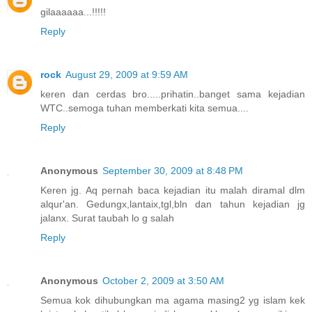
gilaaaaaa...!!!!!
Reply
rock
August 29, 2009 at 9:59 AM
keren dan cerdas bro.....prihatin..banget sama kejadian
WTC..semoga tuhan memberkati kita semua....
Reply
Anonymous
September 30, 2009 at 8:48 PM
Keren jg. Aq pernah baca kejadian itu malah diramal dlm
alqur'an. Gedungx,lantaix,tgl,bln dan tahun kejadian jg
jalanx. Surat taubah lo g salah
Reply
Anonymous
October 2, 2009 at 3:50 AM
Semua kok dihubungkan ma agama masing2 yg islam kek