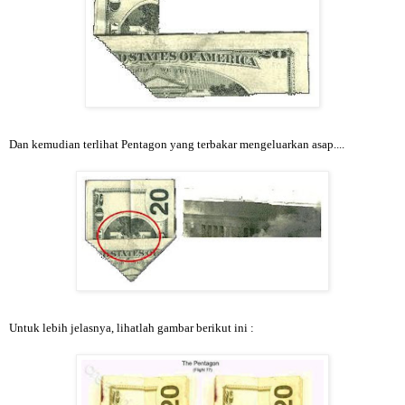
Dan kemudian terlihat Pentagon yang terbakar mengeluarkan asap....
Untuk lebih jelasnya, lihatlah gambar berikut ini :