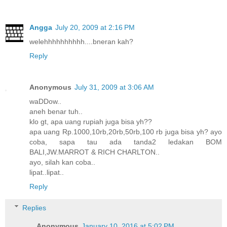
Angga
July 20, 2009 at 2:16 PM
welehhhhhhhhhh....bneran kah?
Reply
Anonymous
July 31, 2009 at 3:06 AM
waDDow..
aneh benar tuh..
klo gt, apa uang rupiah juga bisa yh??
apa uang Rp.1000,10rb,20rb,50rb,100 rb juga bisa yh? ayo
coba, sapa tau ada tanda2 ledakan BOM
BALI,JW.MARROT & RICH CHARLTON..
ayo, silah kan coba..
lipat..lipat..
Reply
Replies
Anonymous
January 10, 2016 at 5:02 PM