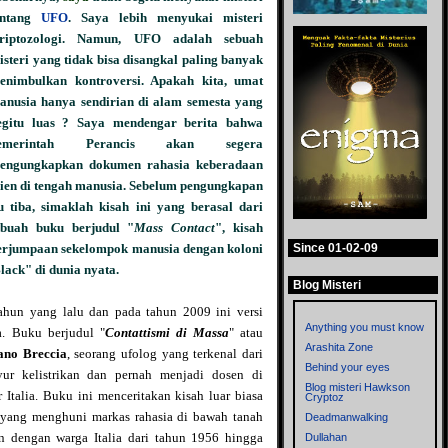
entang
UFO
. Saya lebih menyukai misteri
riptozologi. Namun, UFO adalah sebuah
isteri yang tidak bisa disangkal paling banyak
enimbulkan kontroversi. Apakah kita, umat
anusia hanya sendirian di alam semesta yang
egitu luas ? Saya mendengar berita bahwa
emerintah Perancis akan segera
engungkapkan dokumen rahasia keberadaan
lien di tengah manusia. Sebelum pengungkapan
tu tiba, simaklah kisah ini yang berasal dari
ebuah buku berjudul "
Mass Contact
", kisah
Since 01-02-09
erjumpaan sekelompok manusia dengan koloni
Black" di dunia nyata.
Blog Misteri
 tahun yang lalu dan pada tahun 2009 ini versi
Anything you must know
a. Buku berjudul "
Contattismi di Massa
" atau
Arashita Zone
fano Breccia
, seorang ufolog yang terkenal dari
Behind your eyes
nyur kelistrikan dan pernah menjadi dosen di
Blog misteri Hawkson
ar Italia. Buku ini menceritakan kisah luar biasa
Cryptoz
 yang menghuni markas rahasia di bawah tanah
Deadmanwalking
an dengan warga Italia dari tahun 1956 hingga
Dullahan