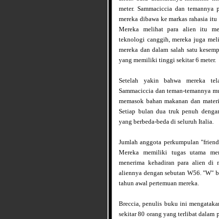
meter. Sammaciccia dan temannya 
mereka dibawa ke markas rahasia it
Mereka melihat para alien itu m
teknologi canggih, mereka juga mel
mereka dan dalam salah satu kesemp
yang memiliki tinggi sekitar 6 meter.
Setelah yakin bahwa mereka tel
Sammaciccia dan teman-temannya mu
memasok bahan makanan dan material
Setiap bulan dua truk penuh denga
yang berbeda-beda di seluruh Italia.
Jumlah anggota perkumpulan "friend
Mereka memiliki tugas utama me
menerima kehadiran para alien di
aliennya dengan sebutan W56. "W" be
tahun awal pertemuan mereka.
Breccia, penulis buku ini mengataka
sekitar 80 orang yang terlibat dala