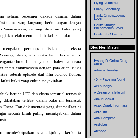
Flying Dutchman
Funny Sanctuary
Haritz Cryptozoology
 ini selama beberapa dekade dimana dalam
Lover
aksi utama yang langsung berhubungan dengan
Haritz Strange
Phenomenon Lover
no Sammaciccia, seorang ilmuwan Italia yang
Haritz UFO Lovers
ogi dan telah menulis lebih dari 160 buku.
Imagitopia
Blog Non Misteri
Left Thinkers
 mengalami perjumpaan fisik dengan ekstra
Memories
 Seorang ufolog terkemuka Italia bernama Dr.
Metronom
Hwang Di Online Drug
pengantar buku ini menyatakan bahwa ia secara
Store
Mistik Blog
an antara Sammaciccia dengan para alien. Buku
Adoette Jewelry
Mitologi dan
tau sebuah episode dari film science fiction.
Cryptozoology
404 - Page not found
 bukti-bukti yang cukup meyakinkan.
Myst
Acen Indigo
Mystery of the World
A Dream of a little girl
 objek berupa
UFO
dan ekstra terestrial termasuk
Mysteryxx
About Basket
ng dikatakan terlibat dalam buku ini termasuk
Nalar - Blog mbah ware
Acak Corak Informasi
an Eropa. Dan dokumentasi yang ditampilkan di
OrionZ
Airfie 4th
agai sebuah kisah paling menakjubkan dalam
Phenomena
Anbu template
usia.
Rensen Blog
Arsijoker
Sisi Lain
Atchooo
ti mendeskripsikan rasa takjubnya ketika ia
Supernatural
Bahrul Ulum Dot Com