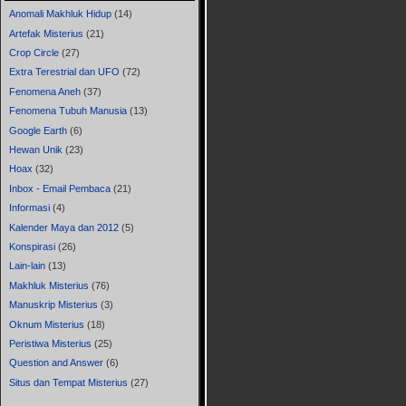
Anomali Makhluk Hidup
(14)
Artefak Misterius
(21)
Crop Circle
(27)
Extra Terestrial dan UFO
(72)
Fenomena Aneh
(37)
Fenomena Tubuh Manusia
(13)
Google Earth
(6)
Hewan Unik
(23)
Hoax
(32)
Inbox - Email Pembaca
(21)
Informasi
(4)
Kalender Maya dan 2012
(5)
Konspirasi
(26)
Lain-lain
(13)
Makhluk Misterius
(76)
Manuskrip Misterius
(3)
Oknum Misterius
(18)
Peristiwa Misterius
(25)
Question and Answer
(6)
Situs dan Tempat Misterius
(27)