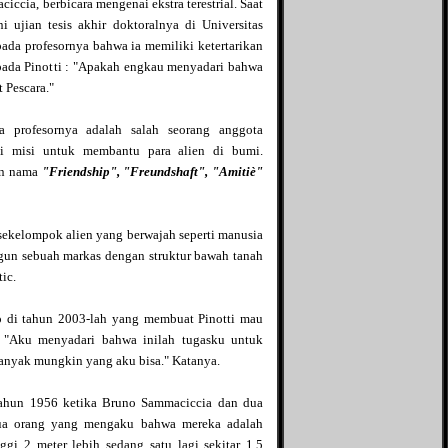
ccia, berbicara mengenai ekstra terestrial. Saat
The Divine Conspiracy
Bintang kuning
i ujian tesis akhir doktoralnya di Universitas
The Mad Scientist
Blog Ace Ruhyat
ada profesornya bahwa ia memiliki ketertarikan
The Unfinished Tales
Blog Yohanes Pradipta
pada Pinotti : "Apakah engkau menyadari bahwa
The X File
Bukan Blog biasa
 Pescara."
Vahn Saryu
Bocahmipa's Blog
Zephania
Brilliant Production
a profesornya adalah salah seorang anggota
Zoom-Mycasebook
Brilliant Pro
ki misi untuk membantu para alien di bumi.
Bulld0g95
an nama
"Friendship", "Freundshaft", "Amitiè"
Dasril Iteza
D'ocean of wisdom
Dhe Phok
sekelompok alien yang berwajah seperti manusia
Dian ribut
gun sebuah markas dengan struktur bawah tanah
Duniahakam
tic.
Fakta Unik
Gadget Application
 di tahun 2003-lah yang membuat Pinotti mau
Genuine Blog
 "Aku menyadari bahwa inilah tugasku untuk
Global Community
banyak mungkin yang aku bisa." Katanya.
Nusantara
Global Contribution
tahun 1956 ketika Bruno Sammaciccia dan dua
Goodfate
ua orang yang mengaku bahwa mereka adalah
GothicaroiD
nggi 2 meter lebih sedang satu lagi sekitar 1.5
Green Droid