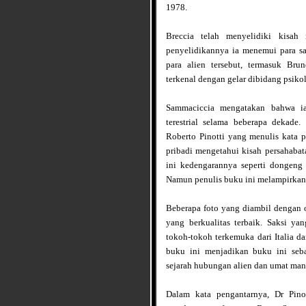
1978.
Breccia telah menyelidiki kisah
penyelidikannya ia menemui para s
para alien tersebut, termasuk Bru
terkenal dengan gelar dibidang psikol
Sammaciccia mengatakan bahwa ia
terestrial selama beberapa dekade.
Roberto Pinotti yang menulis kata 
pribadi mengetahui kisah persahabat
ini kedengarannya seperti dongeng a
Namun penulis buku ini melampirkan
Beberapa foto yang diambil dengan
yang berkualitas terbaik. Saksi ya
tokoh-tokoh terkemuka dari Italia d
buku ini menjadikan buku ini seb
sejarah hubungan alien dan umat man
Dalam kata pengantarnya, Dr Pinot