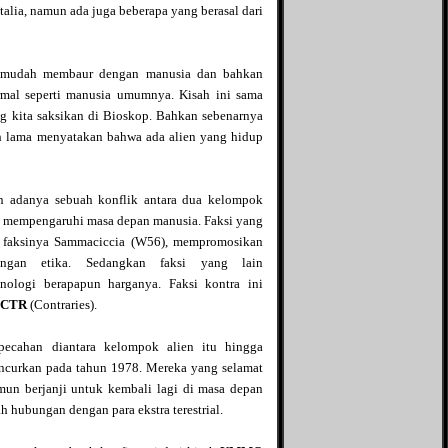
Syammas's blog
alia, namun ada juga beberapa yang berasal dari
Teka-tekiku
Tentang Dunia
The Answer
an mudah membaur dengan manusia dan bahkan
The Campur Aduk
rmal seperti manusia umumnya. Kisah ini sama
Tutorial, Tips dan Trik
g kita saksikan di Bioskop. Bahkan sebenarnya
Seputar IT
ah lama menyatakan bahwa ada alien yang hidup
Un2kmu
Unearthly
Usamie Comic
n adanya sebuah konflik antara dua kelompok
 mempengaruhi masa depan manusia. Faksi yang
u faksinya Sammaciccia (W56), mempromosikan
ngan etika. Sedangkan faksi yang lain
ologi berapapun harganya. Faksi kontra ini
CTR
(Contraries).
pecahan diantara kelompok alien itu hingga
ancurkan pada tahun 1978. Mereka yang selamat
un berjanji untuk kembali lagi di masa depan
h hubungan dengan para ekstra terestrial.