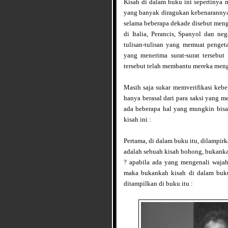
Kisah di dalam buku ini sepertinya 
yang banyak diragukan kebenarannya
selama beberapa dekade disebut meng
di Italia, Perancis, Spanyol dan neg
tulisan-tulisan yang memuat penget
yang menerima surat-surat tersebut
tersebut telah membantu mereka men
Masih saja sukar memverifikasi kebe
hanya berasal dari para saksi yang 
ada beberapa hal yang mungkin bis
kisah ini :
Pertama, di dalam buku itu, dilampirk
adalah sebuah kisah bohong, bukanka
? apabila ada yang mengenali wajah 
maka bukankah kisah di dalam buku
ditampilkan di buku itu :