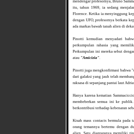
mendengar profesornya, Bruno Sammaci
itu, tahun 1969, ia sedang menjalan
Florence. Ketika ia menyinggung kep
dengan UFO, profesornya berkata ke
ada markas bawah tanah alien di dekat
Pinotti kemudian menyadari bahw
perkumpulan rahasia yang memili
Perkumpulan ini mereka sebut deng
atau
"Amicizia"
.
Pinotti juga mengkonfirmasi bahwa "
dari galaksi yang jauh telah memban
raksasa di sepanjang pantai laut Adria
Hanya karena kematian Sammaciccio
membeberkan semua ini ke publik.
berkontribusi terhadap kebenaran se
Kisah mass contacts bermula pada 
orang temannya bertemu dengan d
alien. Satu diantaranya memiliki ti