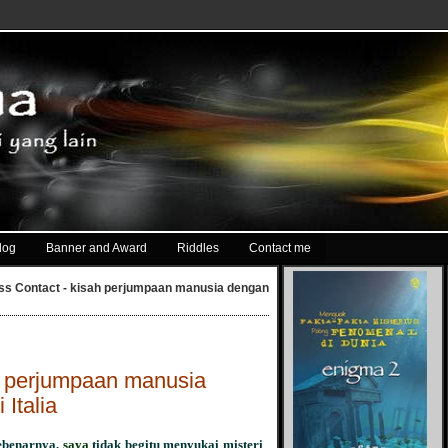
log
Banner and Award
Riddles
Contact me
s Contact - kisah perjumpaan manusia dengan
h perjumpaan manusia
 Italia
ebenarnya,
saya
tidak begitu menyukai misteri