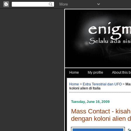
Home
My profile
About this b
Home
>
Extra Terestrial dan UFO
>
Mas
koloni alien di Italia
Tuesday, June 16, 2009
Mass Contact - kisa
dengan koloni alien di
S