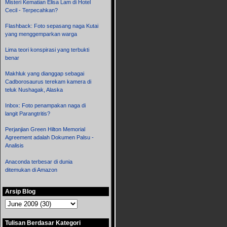
Misteri Kematian Elisa Lam di Hotel
Cecil - Terpecahkan?
Flashback: Foto sepasang naga Kutai
yang menggemparkan warga
Lima teori konspirasi yang terbukti
benar
Makhluk yang dianggap sebagai
Cadborosaurus terekam kamera di
teluk Nushagak, Alaska
Inbox: Foto penampakan naga di
langit Parangtritis?
Perjanjian Green Hilton Memorial
Agreement adalah Dokumen Palsu -
Analisis
Anaconda terbesar di dunia
ditemukan di Amazon
Arsip Blog
Tulisan Berdasar Kategori