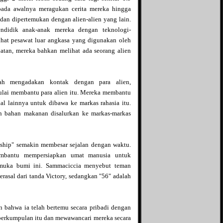
pada awalnya meragukan cerita mereka hingga
Info Aqila
u dan dipertemukan dengan
alien-alien
yang lain.
Islamic Quest
endidik anak-anak mereka dengan teknologi-
Just My Hobby
ihat pesawat luar angkasa yang digunakan oleh
King of Jail
atan, mereka bahkan melihat ada seorang alien
Kulkasnet
Linus Tua
Life is an adventure
Love Story
ah mengadakan kontak dengan para alien,
Mifblogs
lai membantu para alien itu. Mereka membantu
Mine - adi0511
 lainnya untuk dibawa ke markas rahasia itu.
More Info
Opal Galaxie
n bahan makanan disalurkan ke markas-markas
Penghuni 60
Pink Rose
Qarrobin
ship" semakin membesar sejalan dengan waktu.
Relax Potion
mbantu mempersiapkan umat manusia untuk
Republik Tawon
 muka bumi ini. Sammaciccia menyebut teman
Resensi film
rasal dari tanda Victory, sedangkan "56" adalah
Review Hidup
Rizriez Blog
Si Gundul Berkisah
n bahwa ia telah bertemu secara pribadi dengan
Si jangkung View
m perkumpulan itu dan mewawancari mereka secara