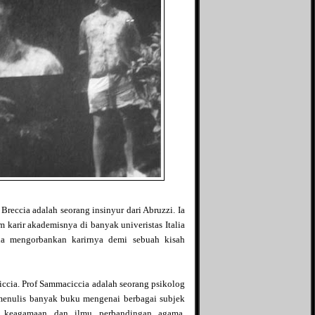
Breccia adalah seorang insinyur dari Abruzzi. Ia
m karir akademisnya di banyak univeristas Italia
la mengorbankan karirnya demi sebuah kisah
iccia. Prof Sammaciccia adalah seorang psikolog
a menulis banyak buku mengenai berbagai subjek
ik keagamaan dan ilmu perbandingan agama.