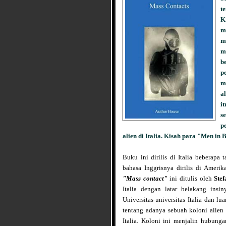
t
K
m
m
m
b
p
m
a
i
s
p
alien di Italia. Kisah para "Men in 
Buku ini dirilis di Italia beberapa
bahasa Inggrisnya dirilis di Amerik
"Mass contact"
ini ditulis oleh
Ste
Italia dengan latar belakang insi
Universitas-universitas Italia dan lu
tentang adanya sebuah koloni alien
Italia. Koloni ini menjalin hubung