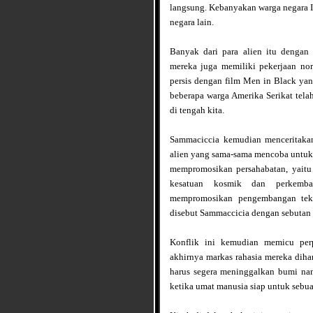
langsung. Kebanyakan warga negara It
negara lain.
Banyak dari para alien itu deng
mereka juga memiliki pekerjaan no
persis dengan film Men in Black yan
beberapa warga Amerika Serikat tel
di tengah kita.
Sammaciccia kemudian menceritaka
alien yang sama-sama mencoba untuk
mempromosikan persahabatan, yait
kesatuan kosmik dan perkemba
mempromosikan pengembangan tekn
disebut Sammaccicia dengan sebutan
Konflik ini kemudian memicu per
akhirnya markas rahasia mereka dih
harus segera meninggalkan bumi nam
ketika umat manusia siap untuk sebua