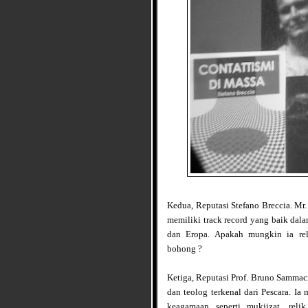
Kedua, Reputasi Stefano Breccia. Mr. 
memiliki track record yang baik dala
dan Eropa. Apakah mungkin ia re
bohong ?
Ketiga, Reputasi Prof. Bruno Sammac
dan teolog terkenal dari Pescara. I
keagamaan seperti mukjizat, rel