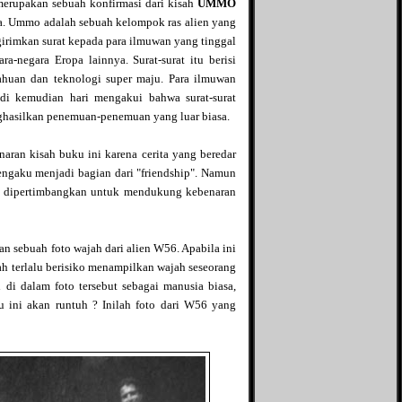
merupakan sebuah konfirmasi dari kisah
UMMO
. Ummo adalah sebuah kelompok ras alien yang
irimkan surat kepada para ilmuwan yang tinggal
ara-negara Eropa lainnya. Surat-surat itu berisi
ahuan dan teknologi super maju. Para ilmuwan
 di kemudian hari mengakui bahwa surat-surat
ghasilkan penemuan-penemuan yang luar biasa.
naran kisah buku ini karena cerita yang beredar
mengaku menjadi bagian dari "friendship". Namun
a dipertimbangkan untuk mendukung kebenaran
an sebuah foto wajah dari alien W56. Apabila ini
h terlalu berisiko menampilkan wajah seseorang
di dalam foto tersebut sebagai manusia biasa,
 ini akan runtuh ? Inilah foto dari W56 yang