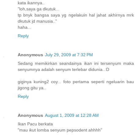
kata ikannya..
"loh,saya ga dkutuk...
tp bnyk bangsa saya yg ngelakuin hal jahat akhirnya mrk
dkutuk jd manusia.."
haha...
Reply
Anonymous
July 29, 2009 at 7:32 PM
Sedang memikirkan seandainya ikan ini tersenyum maka
senyumnya adalah senyum terlebar didunia..:D
giginya kuning2 coy... foto pertama seperti ngeluarin bau
jigong gitu ya..
Reply
Anonymous
August 1, 2009 at 12:28 AM
Ikan Pacu berkata
"mau ikut lomba senyum pepsodent ahhhh"