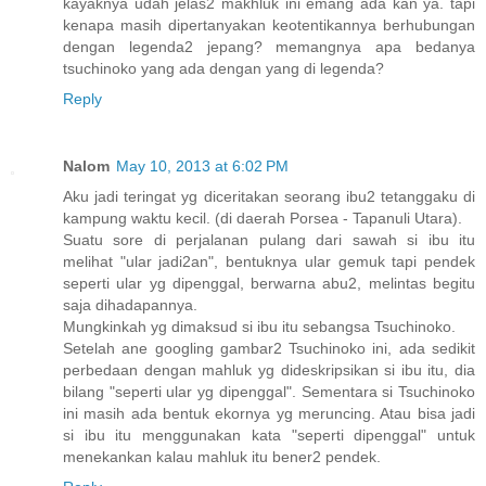
kayaknya udah jelas2 makhluk ini emang ada kan ya. tapi
kenapa masih dipertanyakan keotentikannya berhubungan
dengan legenda2 jepang? memangnya apa bedanya
tsuchinoko yang ada dengan yang di legenda?
Reply
Nalom
May 10, 2013 at 6:02 PM
Aku jadi teringat yg diceritakan seorang ibu2 tetanggaku di
kampung waktu kecil. (di daerah Porsea - Tapanuli Utara).
Suatu sore di perjalanan pulang dari sawah si ibu itu
melihat "ular jadi2an", bentuknya ular gemuk tapi pendek
seperti ular yg dipenggal, berwarna abu2, melintas begitu
saja dihadapannya.
Mungkinkah yg dimaksud si ibu itu sebangsa Tsuchinoko.
Setelah ane googling gambar2 Tsuchinoko ini, ada sedikit
perbedaan dengan mahluk yg dideskripsikan si ibu itu, dia
bilang "seperti ular yg dipenggal". Sementara si Tsuchinoko
ini masih ada bentuk ekornya yg meruncing. Atau bisa jadi
si ibu itu menggunakan kata "seperti dipenggal" untuk
menekankan kalau mahluk itu bener2 pendek.