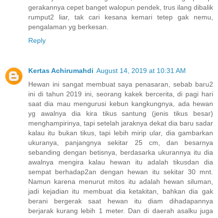
gerakannya cepet banget walopun pendek, trus ilang dibalik
rumput2 liar, tak cari kesana kemari tetep gak nemu,
pengalaman yg berkesan.
Reply
Kertas Achirumahdi
August 14, 2019 at 10:31 AM
Hewan ini sangat membuat saya penasaran, sebab baru2
ini di tahun 2019 ini, seorang kakek bercerita, di pagi hari
saat dia mau mengurusi kebun kangkungnya, ada hewan
yg awalnya dia kira tikus santung (jenis tikus besar)
menghampirinya, tapi setelah jaraknya dekat dia baru sadar
kalau itu bukan tikus, tapi lebih mirip ular, dia gambarkan
ukuranya, panjangnya sekitar 25 cm, dan besarnya
sebanding dengan betisnya, berdasarka ukurannya itu dia
awalnya mengira kalau hewan itu adalah tikusdan dia
sempat berhadap2an dengan hewan itu sekitar 30 mnt.
Namun karena menurut mitos itu adalah hewan siluman,
jadi kejadian itu membuat dia ketakitan, bahkan dia gak
berani bergerak saat hewan itu diam dihadapannya
berjarak kurang lebih 1 meter. Dan di daerah asalku juga