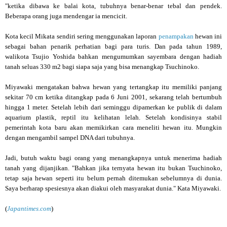
"ketika dibawa ke balai kota, tubuhnya benar-benar tebal dan pendek.
Beberapa orang juga mendengar ia mencicit.
Kota kecil Mikata sendiri sering menggunakan laporan
penampakan
hewan ini
sebagai bahan penarik perhatian bagi para turis. Dan pada tahun 1989,
walikota Tsujio Yoshida bahkan mengumumkan sayembara dengan hadiah
tanah seluas 330 m2 bagi siapa saja yang bisa menangkap Tsuchinoko.
Miyawaki mengatakan bahwa hewan yang tertangkap itu memiliki panjang
sekitar 70 cm ketika ditangkap pada 6 Juni 2001, sekarang telah bertumbuh
hingga 1 meter. Setelah lebih dari seminggu dipamerkan ke publik di dalam
aquarium plastik,
reptil itu kelihatan lelah. Setelah kondisinya stabil
pemerintah kota baru akan memikirkan cara meneliti hewan itu. Mungkin
dengan mengambil sampel DNA dari tubuhnya.
Jadi, butuh waktu bagi orang yang menangkapnya untuk menerima hadiah
tanah yang dijanjikan. "Bahkan jika ternyata hewan itu bukan Tsuchinoko,
tetap saja hewan seperti itu belum pernah ditemukan sebelumnya di dunia.
Saya berharap spesiesnya akan diakui oleh masyarakat dunia." Kata Miyawaki.
(
Japantimes.com
)