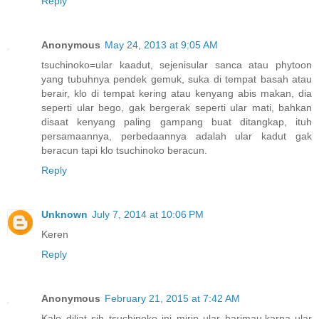
Reply
Anonymous
May 24, 2013 at 9:05 AM
tsuchinoko=ular kaadut, sejenisular sanca atau phytoon
yang tubuhnya pendek gemuk, suka di tempat basah atau
berair, klo di tempat kering atau kenyang abis makan, dia
seperti ular bego, gak bergerak seperti ular mati, bahkan
disaat kenyang paling gampang buat ditangkap, ituh
persamaannya, perbedaannya adalah ular kadut gak
beracun tapi klo tsuchinoko beracun.
Reply
Unknown
July 7, 2014 at 10:06 PM
Keren
Reply
Anonymous
February 21, 2015 at 7:42 AM
Kalo diliat sih tsuchinoko ini mirip ular harimau,karna ular