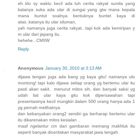
eh..klo sy waktu kecil ada tuh cerita rakyat sunda yang
katanya suka ada ular di sungai yang gtw mana kepala
mana buntut soalnya bentuknya buntet kaya di
atas..katanya itu ular siluman,
yah namanya juga cerita rakyat...tapi kok ada kemiripan y
m ular dari jepang itu..
hehehe...CMIIW
Reply
Anonymous
January 30, 2010 at 3:13 AM
dijawa tengan juga ada bang yg kaya gitu! namanya ulo
montong! tapi kalo dijawa setiap orang yg bertemu ular itu
pasti akan sakit.. menurut mitos sih, dan banyak saksi yg
udah liat ular kaya gitu kok dipersawahan tapi
presentasinya kecil mungkin dalam 500 orang hanya ada 1
yg pernah melihatnya
dan kebanyakan orang2 sendiri ga berharap bertemu ular
itu dikarenakan mitos kesialan ..
maaf ngelantur cm dari gambaran memang makhluk itu
seperti banyak diceritakan masyarakat jawa tengah.