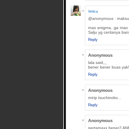
Velica
@anonymous : maksud
mas enigma, ga mao 
Salju yg ceritanya ba
Reply
Anonymous
lala said,,,
bener bener buas yak
Reply
Anonymous
mirip tsuchinoko...
Reply
Anonymous
pertamaxx bener2 ANE