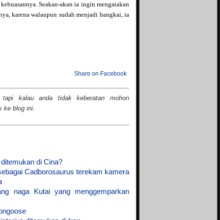
The Divine Conspiracy
kebuasannya. Seakan-akan ia ingin mengatakan
Bintang kuning
The Mad Scientist
ya, karena walaupun sudah menjadi bangkai, ia
Blog Ace Ruhyat
The Unfinished Tales
Blog Yohanes Pradipta
The X File
Bukan Blog biasa
Vahn Saryu
Bocahmipa's Blog
Zephania
Brilliant Production
Zoom-Mycasebook
Brilliant Pro
Share on Facebook
Bulld0g95
Dasril Iteza
 tapi kalau anda tidak keberatan mohon
D'ocean of wisdom
ke blog ini.
Dhe Phok
Dian ribut
Duniahakam
Fakta Unik
Gadget Application
 ditemukan di Cina?
Genuine Blog
sebagai Cadborosaurus terekam kamera
Global Community
Nusantara
a
Global Contribution
sang naga Kutai yang menggemparkan
Goodfate
GothicaroiD
Mongoose
Green Droid