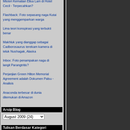
Misteri Kematian Elisa Lam di Hotel
Cecil - Terpecahkan?
Flashback: Foto sepasang naga Kutai
yang menggemparkan warga
Lima teori konspirasi yang terbukti
benar
Makhluk yang dianggap sebagai
Cadborosaurus terekam kamera di
teluk Nushagak, Alaska
Inbox: Foto penampakan naga di
langit Parangtritis?
Perjanjian Green Hilton Memorial
Agreement adalah Dokumen Palsu -
Analisis
Anaconda terbesar di dunia
ditemukan di Amazon
Arsip Blog
Tulisan Berdasar Kategori