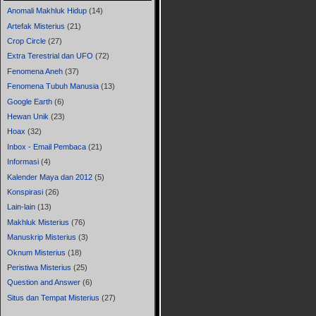
Anomali Makhluk Hidup
(14)
Artefak Misterius
(21)
Crop Circle
(27)
Extra Terestrial dan UFO
(72)
Fenomena Aneh
(37)
Fenomena Tubuh Manusia
(13)
Google Earth
(6)
Hewan Unik
(23)
Hoax
(32)
Inbox - Email Pembaca
(21)
Informasi
(4)
Kalender Maya dan 2012
(5)
Konspirasi
(26)
Lain-lain
(13)
Makhluk Misterius
(76)
Manuskrip Misterius
(3)
Oknum Misterius
(18)
Peristiwa Misterius
(25)
Question and Answer
(6)
Situs dan Tempat Misterius
(27)