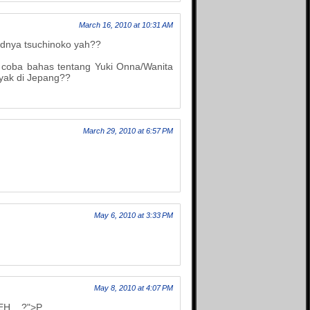
March 16, 2010 at 10:31 AM
nya tsuchinoko yah??
coba bahas tentang Yuki Onna/Wanita
nyak di Jepang??
March 29, 2010 at 6:57 PM
!
May 6, 2010 at 3:33 PM
May 8, 2010 at 4:07 PM
H ...?">P