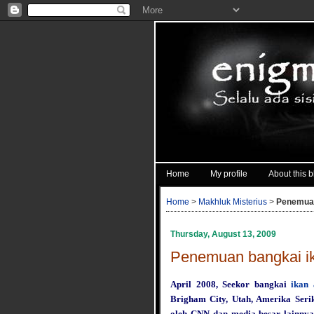
Home
My profile
About this b
Home
>
Makhluk Misterius
>
Penemuan
Thursday, August 13, 2009
Penemuan bangkai ik
April 2008, Seekor bangkai
ikan 
Brigham City, Utah, Amerika Seri
oleh CNN dan media besar lainnya