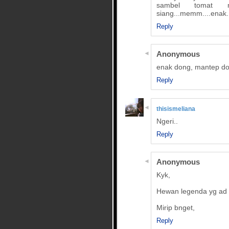
sambel tomat 
siang...memm....enak..
Reply
Anonymous
enak dong, mantep d
Reply
thisismeliana
Ngeri..
Reply
Anonymous
Kyk,
Hewan legenda yg ad 
Mirip bnget,
Reply