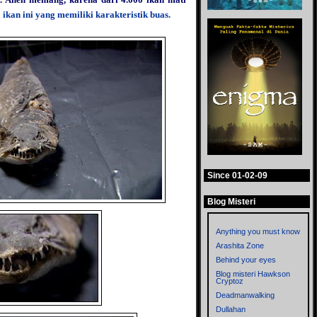
a
ikan ini yang memiliki karakteristik buas.
Since 01-02-09
Blog Misteri
Anything you must know
Arashita Zone
Behind your eyes
Blog misteri Hawkson
Cryptoz
Deadmanwalking
Dullahan