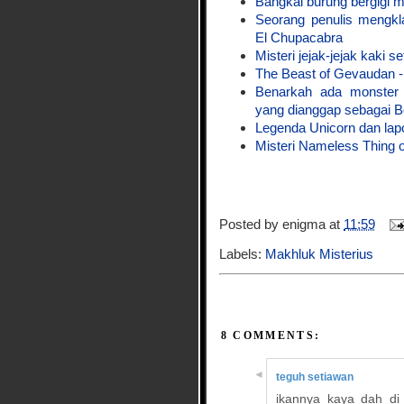
Bangkai burung bergigi mi
Seorang penulis mengkl
El Chupacabra
Misteri jejak-jejak kaki 
The Beast of Gevaudan 
Benarkah ada monster
yang dianggap sebagai B
Legenda Unicorn dan lap
Misteri Nameless Thing 
Posted by
enigma
at
11:59
Labels:
Makhluk Misterius
8 COMMENTS:
teguh setiawan
ikannya kaya dah di g