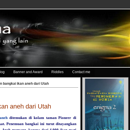
log
Banner and Award
Riddles
Contact me
 bangkai ikan aneh dari Utah
an aneh dari Utah
aneh
ditemukan di kolam taman Pioneer di
kat. Penemuan bangkai ini turut ditayangkan
. Aneh memang, karena dari 4.000 ikan mati