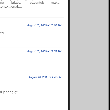
Syammas's blog
ma lalapan pasuntuk makan
enak...enak...
Teka-tekiku
Tentang Dunia
The Answer
The Campur Aduk
August 13, 2009 at 10:00 PM
Tutorial, Tips dan Trik
Seputar IT
ong
Un2kmu
Unearthly
Usamie Comic
August 18, 2009 at 12:53 PM
August 20, 2009 at 4:42 PM
d jepang gt,