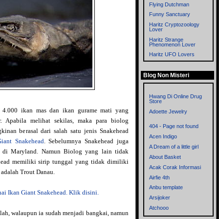
Flying Dutchman
Funny Sanctuary
Haritz Cryptozoology
Lover
Haritz Strange
Phenomenon Lover
Haritz UFO Lovers
Imagitopia
Blog Non Misteri
Left Thinkers
Memories
Metronom
Hwang Di Online Drug
Store
Mistik Blog
ar 4.000 ikan mas dan ikan gurame mati yang
Adoette Jewelry
Mitologi dan
. Apabila melihat sekilas, maka para biolog
Cryptozoology
404 - Page not found
inan berasal dari salah satu jenis Snakehead
Myst
Acen Indigo
Giant Snakehead
. Sebelumnya Snakehead juga
Mystery of the World
A Dream of a little girl
 di Maryland. Namun Biolog yang lain tidak
Mysteryxx
About Basket
ad memiliki sirip tunggal yang tidak dimiliki
Nalar - Blog mbah ware
Acak Corak Informasi
i adalah Trout Danau.
OrionZ
Airfie 4th
Phenomena
Anbu template
Rensen Blog
i Ikan Giant Snakehead. Klik disini.
Arsijoker
Sisi Lain
Atchooo
Supernatural
alah, walaupun ia sudah menjadi bangkai, namun
Bahrul Ulum Dot Com