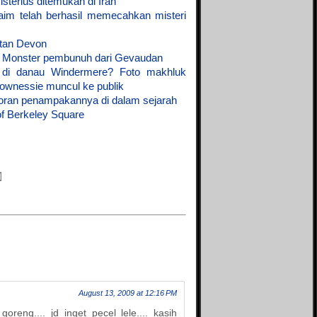
sterius ditemukan di Iran
Info Aqila
aim telah berhasil memecahkan misteri
Islamic Quest
setan Devon
Just My Hobby
- Monster pembunuh dari Gevaudan
King of Jail
 di danau Windermere? Foto makhluk
Kulkasnet
Linus Tua
ownessie muncul ke publik
Life is an adventure
oran penampakannya di dalam sejarah
Love Story
of Berkeley Square
Mifblogs
Mine - adi0511
More Info
Opal Galaxie
Penghuni 60
Pink Rose
Qarrobin
Relax Potion
Republik Tawon
Resensi film
Review Hidup
Rizriez Blog
Si Gundul Berkisah
August 13, 2009 at 12:16 PM
Si jangkung View
oreng.... jd inget pecel lele.... kasih