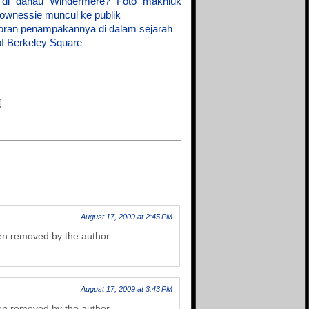
 di danau Windermere? Foto makhluk
The Divine Conspiracy
ownessie muncul ke publik
Bintang kuning
The Mad Scientist
oran penampakannya di dalam sejarah
Blog Ace Ruhyat
The Unfinished Tales
of Berkeley Square
Blog Yohanes Pradipta
The X File
Bukan Blog biasa
Vahn Saryu
Bocahmipa's Blog
Zephania
Brilliant Production
Zoom-Mycasebook
Brilliant Pro
Bulld0g95
Dasril Iteza
D'ocean of wisdom
Dhe Phok
Dian ribut
Duniahakam
Fakta Unik
Gadget Application
August 17, 2009 at 2:45 PM
Genuine Blog
n removed by the author.
Global Community
Nusantara
Global Contribution
Goodfate
August 17, 2009 at 3:43 PM
GothicaroiD
Green Droid
n removed by the author.