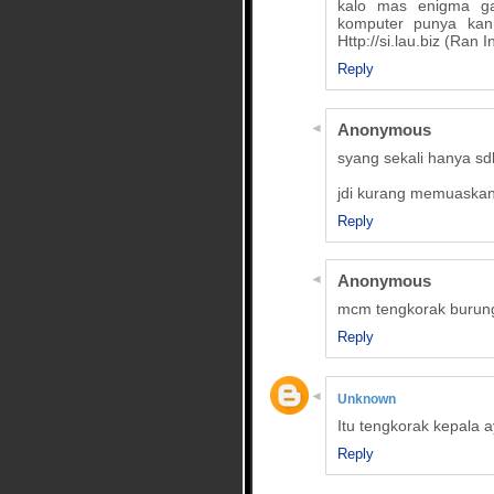
kalo mas enigma ga
komputer punya kan
Http://si.lau.biz (Ran I
Reply
Anonymous
syang sekali hanya sdk
jdi kurang memuaskan
Reply
Anonymous
mcm tengkorak burung
Reply
Unknown
Itu tengkorak kepala
Reply