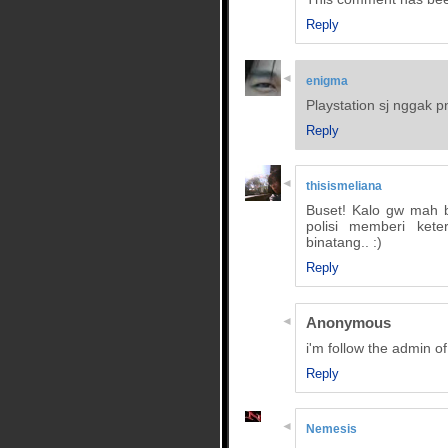
Reply
enigma
Playstation sj nggak p
Reply
thisismeliana
Buset! Kalo gw mah 
polisi memberi kete
binatang.. :)
Reply
Anonymous
i'm follow the admin of
Reply
Nemesis