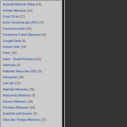
Anomali Makhluk Hidup
(14)
Artefak Misterius
(21)
Crop Circle
(27)
Extra Terestrial dan UFO
(72)
Fenomena Aneh
(37)
Fenomena Tubuh Manusia
(13)
Google Earth
(6)
Hewan Unik
(23)
Hoax
(32)
Inbox - Email Pembaca
(21)
Informasi
(4)
Kalender Maya dan 2012
(5)
Konspirasi
(26)
Lain-lain
(13)
Makhluk Misterius
(76)
Manuskrip Misterius
(3)
Oknum Misterius
(18)
Peristiwa Misterius
(25)
Question and Answer
(6)
Situs dan Tempat Misterius
(27)