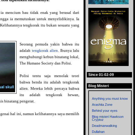
ia mencium bau tidak enak yang berasal dari
ngga ia memutuskan untuk menyelidikinya. Ia
Kelihatannya tengkorak itu bukan sesuatu yang
Seorang pemuda yakin bahwa itu
adalah
tengkorak alien
. Ibunya lalu
menghubungi kebun binatang lokal,
The Humane Society dan Polisi.
Since 01-02-09
Polisi tentu saja menolak teori
bahwa benda itu adalah tengkorak
Blog Misteri
alien. Mereka lebih percaya bahwa
itu adalah tengkorak hewan,
Anything you must know
is binatang pengerat.
Arashita Zone
Behind your eyes
ngenai hal ini, namun kelihatannya saya memilih
Blog misteri Hawkson
Cryptoz
Deadmanwalking
Dullahan