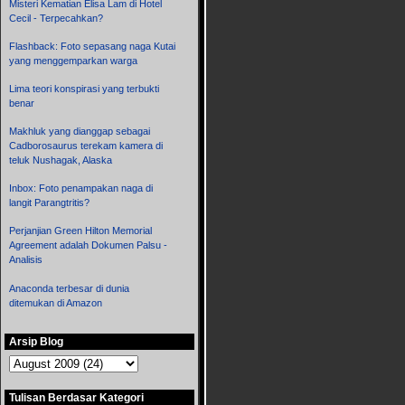
Misteri Kematian Elisa Lam di Hotel
Cecil - Terpecahkan?
Flashback: Foto sepasang naga Kutai
yang menggemparkan warga
Lima teori konspirasi yang terbukti
benar
Makhluk yang dianggap sebagai
Cadborosaurus terekam kamera di
teluk Nushagak, Alaska
Inbox: Foto penampakan naga di
langit Parangtritis?
Perjanjian Green Hilton Memorial
Agreement adalah Dokumen Palsu -
Analisis
Anaconda terbesar di dunia
ditemukan di Amazon
Arsip Blog
Tulisan Berdasar Kategori