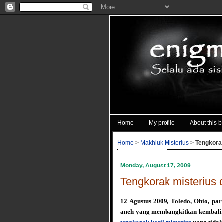
Home
My profile
About this b
Home
>
Makhluk Misterius
>
Tengkorak
Monday, August 17, 2009
Tengkorak misterius 
12 Agustus 2009, Toledo, Ohio, p
aneh yang membangkitkan kembali 
tengkorak kecil misterius
yang tidak