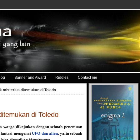
log
Banner and Award
Riddles
Contact me
 misterius ditemukan di Toledo
ditemukan di Toledo
ara warga dikejutkan dengan sebuah penemuan
fantasi mengenai
UFO dan alien
, yaitu sebuah
 bisa dipastikan identitasnya.