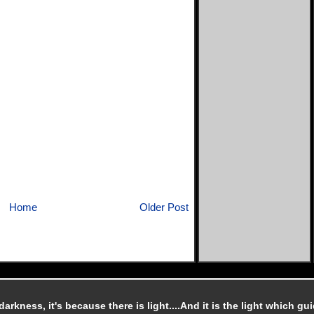
Home
Older Post
e darkness, it's because there is light....And it is the light which gu