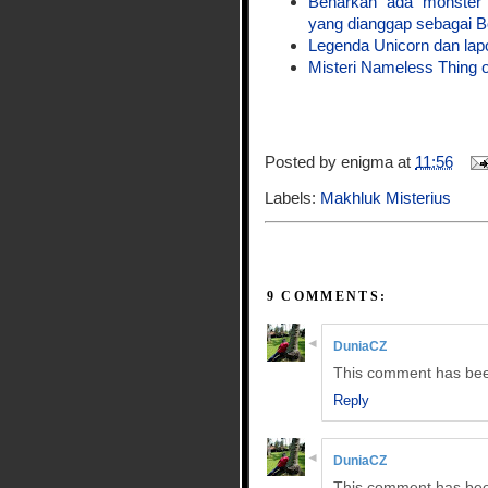
Benarkah ada monster
yang dianggap sebagai B
Legenda Unicorn dan lap
Misteri Nameless Thing 
Posted by
enigma
at
11:56
Labels:
Makhluk Misterius
9 COMMENTS:
DuniaCZ
This comment has bee
Reply
DuniaCZ
This comment has bee