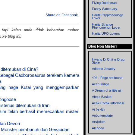
Flying Dutchman
Funny Sanctuary
Share on Facebook
Haritz Cryptozoology
Lover
Haritz Strange
Phenomenon Lover
 tapi kalau anda tidak keberatan mohon
Haritz UFO Lovers
ke blog ini.
Imagitopia
Blog Non Misteri
Left Thinkers
Memories
Metronom
Hwang Di Online Drug
Store
Mistik Blog
 ditemukan di Cina?
Adoette Jewelry
Mitologi dan
Cryptozoology
sebagai Cadborosaurus terekam kamera
404 - Page not found
a
Myst
Acen Indigo
sang naga Kutai yang menggemparkan
Mystery of the World
A Dream of a little girl
Mysteryxx
About Basket
Mongoose
Nalar - Blog mbah ware
Acak Corak Informasi
sterius ditemukan di Iran
OrionZ
Airfie 4th
aim telah berhasil memecahkan misteri
Phenomena
Anbu template
Rensen Blog
Arsijoker
setan Devon
Sisi Lain
Atchooo
- Monster pembunuh dari Gevaudan
Supernatural
Bahrul Ulum Dot Com