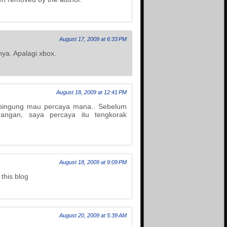
Info Aqila
Islamic Quest
Just My Hobby
August 17, 2009 at 6:33 PM
King of Jail
Kulkasnet
Linus Tua
nya. Apalagi xbox.
Life is an adventure
Love Story
Mifblogs
August 18, 2009 at 12:41 PM
Mine - adi0511
More Info
bingung mau percaya mana.. Sebelum
rangan, saya percaya itu tengkorak
Opal Galaxie
Penghuni 60
Pink Rose
Qarrobin
Relax Potion
August 18, 2009 at 9:09 PM
Republik Tawon
 this blog
Resensi film
Review Hidup
Rizriez Blog
Si Gundul Berkisah
August 20, 2009 at 5:39 AM
Si jangkung View