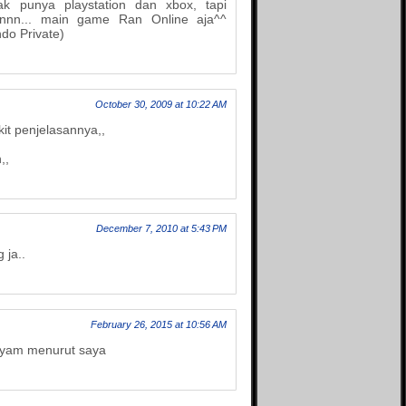
k punya playstation dan xbox, tapi
Syammas's blog
nnn... main game Ran Online aja^^
Teka-tekiku
ndo Private)
Tentang Dunia
The Answer
The Campur Aduk
Tutorial, Tips dan Trik
October 30, 2009 at 10:22 AM
Seputar IT
it penjelasannya,,
Un2kmu
Unearthly
,,
Usamie Comic
December 7, 2010 at 5:43 PM
 ja..
February 26, 2015 at 10:56 AM
 ayam menurut saya