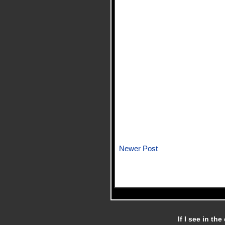
Newer Post
If I see in th