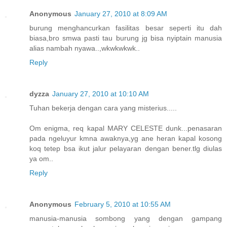
Anonymous
January 27, 2010 at 8:09 AM
burung menghancurkan fasilitas besar seperti itu dah
biasa,bro smwa pasti tau burung jg bisa nyiptain manusia
alias nambah nyawa..,wkwkwkwk..
Reply
dyzza
January 27, 2010 at 10:10 AM
Tuhan bekerja dengan cara yang misterius.....
Om enigma, req kapal MARY CELESTE dunk...penasaran
pada ngeluyur kmna awaknya,yg ane heran kapal kosong
koq tetep bsa ikut jalur pelayaran dengan bener.tlg diulas
ya om..
Reply
Anonymous
February 5, 2010 at 10:55 AM
manusia-manusia sombong yang dengan gampang