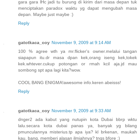
gara gara lHc jadi tu burung di kirim dari masa depan tuk
menciptakan paradox waktu yg dapat mengubah masa
depan. Maybe just maybe :)
Reply
gatotkaca_coy
November 9, 2009 at 9:14 AM
100 % agree wth ya mr.flicker's owner.melalui tangan
siapapun itu.dr masa dpan kek,orang iseng kek,tokek
kek.whtever.cukup potongan or rmah kcil aja.jd mau
sombong spt apa lagi kita?wow.
COOL BANG ENIGMA!awesome info.keren abeisss!
Reply
gatotkaca_coy
November 9, 2009 at 9:33 AM
dnger2 ada kabut yang nutupin kota Dubai bbrp wktu
lalu.secara kota dubai panas ya, banyak yg bilang
pmunculannya misterius.tp apa iya? kl brkenan, maukah
kau, bang, memberi alasan ilmiahnya? tngs bfore :)