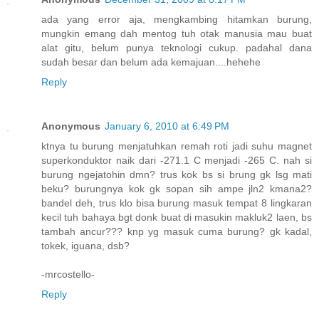
ada yang error aja, mengkambing hitamkan burung,
mungkin emang dah mentog tuh otak manusia mau buat
alat gitu, belum punya teknologi cukup. padahal dana
sudah besar dan belum ada kemajuan....hehehe
Reply
Anonymous
January 6, 2010 at 6:49 PM
ktnya tu burung menjatuhkan remah roti jadi suhu magnet
superkonduktor naik dari -271.1 C menjadi -265 C. nah si
burung ngejatohin dmn? trus kok bs si brung gk lsg mati
beku? burungnya kok gk sopan sih ampe jln2 kmana2?
bandel deh, trus klo bisa burung masuk tempat 8 lingkaran
kecil tuh bahaya bgt donk buat di masukin makluk2 laen, bs
tambah ancur??? knp yg masuk cuma burung? gk kadal,
tokek, iguana, dsb?
-mrcostello-
Reply