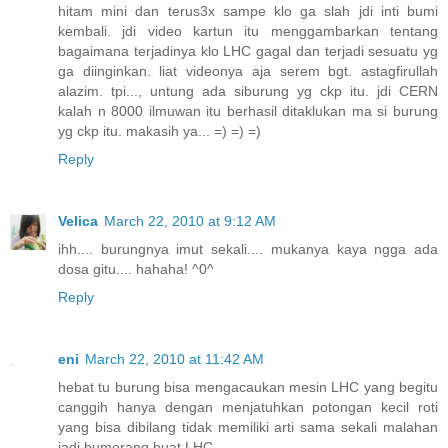
hitam mini dan terus3x sampe klo ga slah jdi inti bumi
kembali. jdi video kartun itu menggambarkan tentang
bagaimana terjadinya klo LHC gagal dan terjadi sesuatu yg
ga diinginkan. liat videonya aja serem bgt. astagfirullah
alazim. tpi..., untung ada siburung yg ckp itu. jdi CERN
kalah n 8000 ilmuwan itu berhasil ditaklukan ma si burung
yg ckp itu. makasih ya... =) =) =)
Reply
Velica
March 22, 2010 at 9:12 AM
ihh.... burungnya imut sekali.... mukanya kaya ngga ada
dosa gitu.... hahaha! ^0^
Reply
eni
March 22, 2010 at 11:42 AM
hebat tu burung bisa mengacaukan mesin LHC yang begitu
canggih hanya dengan menjatuhkan potongan kecil roti
yang bisa dibilang tidak memiliki arti sama sekali malahan
jadi bumerang buat LHC...