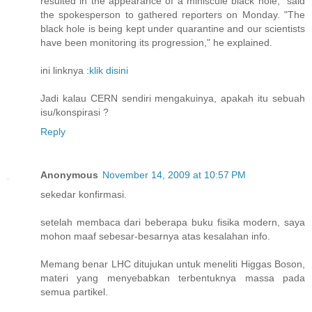
resulted in the appearance of a miniscule black hole," said
the spokesperson to gathered reporters on Monday. "The
black hole is being kept under quarantine and our scientists
have been monitoring its progression," he explained.
ini linknya :
klik disini
Jadi kalau CERN sendiri mengakuinya, apakah itu sebuah
isu/konspirasi ?
Reply
Anonymous
November 14, 2009 at 10:57 PM
sekedar konfirmasi.
setelah membaca dari beberapa buku fisika modern, saya
mohon maaf sebesar-besarnya atas kesalahan info.
Memang benar LHC ditujukan untuk meneliti Higgas Boson,
materi yang menyebabkan terbentuknya massa pada
semua partikel.