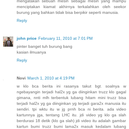
mengatakan sebuah mesin sebagai mesin yang mampu
menciptakan kiamat akhirnya terkalahkan oleh seekor
burung yang bahkan tidak bisa berpikir seperti manusia.
Reply
john price
February 11, 2010 at 7:01 PM
pinter banget tuh burung bang
kasian ilmuanya
Reply
Novi
March 1, 2010 at 4:19 PM
w klo bca berita ini rasanya takut bgt. soalnya w
ngebayangin terjadi hal2x yg ga diinginkan truzz klo gagal
gimana, nnti mlh terbentuk lubang hitam mini truzz bisa
terjadi hal2x yg ga diinginkan yg terjadi gara2x manusia itu
sendiri. tpi wktu itu w jg prnh bca ni berita. ada video
kartunnya jga, tentang LHC itu. jdi video yg klo ga slah
berdurasi 18 detik (klo ga slah) jdi video itu adalah gambar
kartun bumi truzz bumi lama2x masuk kedalam lubang