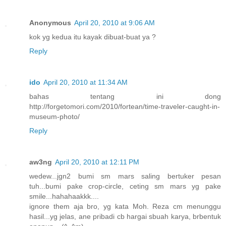
Anonymous
April 20, 2010 at 9:06 AM
kok yg kedua itu kayak dibuat-buat ya ?
Reply
ido
April 20, 2010 at 11:34 AM
bahas tentang ini dong
http://forgetomori.com/2010/fortean/time-traveler-caught-in-
museum-photo/
Reply
aw3ng
April 20, 2010 at 12:11 PM
wedew...jgn2 bumi sm mars saling bertuker pesan
tuh...bumi pake crop-circle, ceting sm mars yg pake
smile...hahahaakkk....
ignore them aja bro, yg kata Moh. Reza cm menunggu
hasil...yg jelas, ane pribadi cb hargai sbuah karya, brbentuk