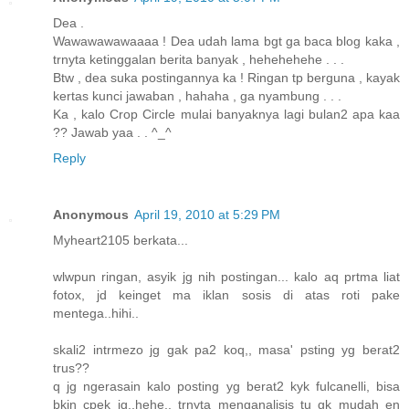
Dea .
Wawawawawaaaa ! Dea udah lama bgt ga baca blog kaka ,
trnyta ketinggalan berita banyak , hehehehehe . . .
Btw , dea suka postingannya ka ! Ringan tp berguna , kayak
kertas kunci jawaban , hahaha , ga nyambung . . .
Ka , kalo Crop Circle mulai banyaknya lagi bulan2 apa kaa
?? Jawab yaa . . ^_^
Reply
Anonymous
April 19, 2010 at 5:29 PM
Myheart2105 berkata...
wlwpun ringan, asyik jg nih postingan... kalo aq prtma liat
fotox, jd keinget ma iklan sosis di atas roti pake
mentega..hihi..
skali2 intrmezo jg gak pa2 koq,, masa' psting yg berat2
trus??
q jg ngerasain kalo posting yg berat2 kyk fulcanelli, bisa
bkin cpek jg..hehe.. trnyta menganalisis tu gk mudah en