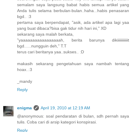
semalam saya langsung babat habis semua artikel yang
Anda tulis selama berbulan-bulan..haha...habis penasaran
bgd.. :3
pertama saya berpendapat, "asik, ada artikel apa lagi yaa
yang buat dibaca?bisa gak tidur nih hari ini," XD
sekarang saya malah berkata,
"yaaaaaaaaaaaaaaaaah, berita barunya dikiiiiiiiiiiiit
bgd......nungguin deh," T.T
terus cari beritanya yaa..sukses.. :D
makasih sekarang pengetahuan saya nambah tentang
hoax..:3
_mandy
Reply
enigma
April 19, 2010 at 12:19 AM
@anonymous: soal pendaratan di bulan, sdh pernah saya
tulis. Coba cari di arsip kategori konspirasi.
Reply