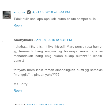
enigma
April 18, 2010 at 8:44 PM
Tidak nulis soal apa-apa kok. cuma belum sempet nulis.
Reply
Anonymous
April 18, 2010 at 8:46 PM
hahaha... i like this.... i like thisss!!! Mars punya rasa humor
jg, termasuk bang enigma yg biasanya serius. apa ini
menandakan bang enig sudah cukup sutrizzz?? kiddin'
bang :)
ternyata mars lebih ramah dibandingkan bumi yg semakin
"menggila".... pindah yuks????
Ms. Terry
Reply
Devy D
April 18, 2010 at 9:00 PM