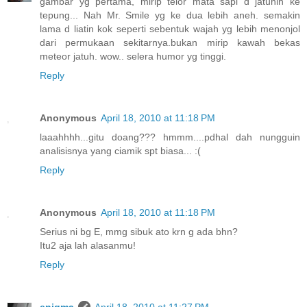
gambar yg pertama, mirip telor mata sapi d jatuhin ke
tepung... Nah Mr. Smile yg ke dua lebih aneh. semakin
lama d liatin kok seperti sebentuk wajah yg lebih menonjol
dari permukaan sekitarnya.bukan mirip kawah bekas
meteor jatuh. wow.. selera humor yg tinggi.
Reply
Anonymous
April 18, 2010 at 11:18 PM
laaahhhh...gitu doang??? hmmm....pdhal dah nungguin
analisisnya yang ciamik spt biasa... :(
Reply
Anonymous
April 18, 2010 at 11:18 PM
Serius ni bg E, mmg sibuk ato krn g ada bhn?
Itu2 aja lah alasanmu!
Reply
enigma
April 18, 2010 at 11:27 PM