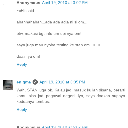
Anonymous
April 19, 2010 at 3:02 PM
~cHii said...
ahahhahahah...ada ada adja ni si om...
btw, makasi bgt info um upi nya om!
saya juga mau nyoba testing ke stan om...>_<
doain ya om!
Reply
enigma
April 19, 2010 at 3:05 PM
Wah, STAN juga ok. Kalau jadi masuk kuliah disana, berarti
kamu bisa jadi pegawai negeri. Iya, saya doakan supaya
keduanya tembus.
Reply
Anonymous
April 19, 2010 at 5:07 PM