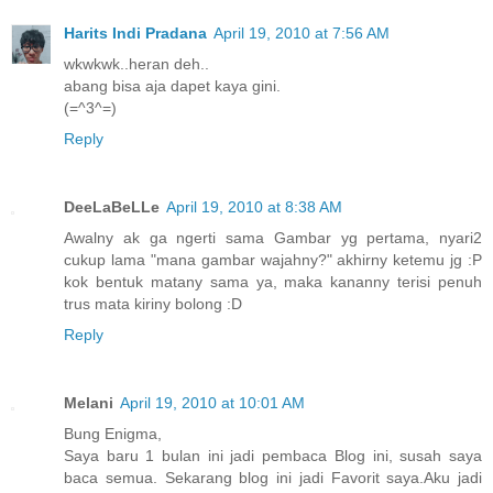
Harits Indi Pradana
April 19, 2010 at 7:56 AM
wkwkwk..heran deh..
abang bisa aja dapet kaya gini.
(=^3^=)
Reply
DeeLaBeLLe
April 19, 2010 at 8:38 AM
Awalny ak ga ngerti sama Gambar yg pertama, nyari2
cukup lama "mana gambar wajahny?" akhirny ketemu jg :P
kok bentuk matany sama ya, maka kananny terisi penuh
trus mata kiriny bolong :D
Reply
Melani
April 19, 2010 at 10:01 AM
Bung Enigma,
Saya baru 1 bulan ini jadi pembaca Blog ini, susah saya
baca semua. Sekarang blog ini jadi Favorit saya.Aku jadi