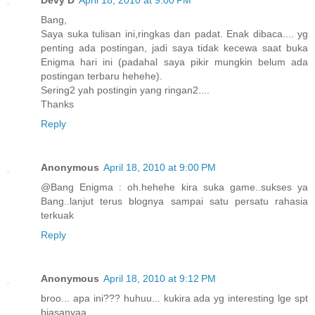
Bang,
Saya suka tulisan ini,ringkas dan padat. Enak dibaca.... yg
penting ada postingan, jadi saya tidak kecewa saat buka
Enigma hari ini (padahal saya pikir mungkin belum ada
postingan terbaru hehehe).
Sering2 yah postingin yang ringan2....
Thanks
Reply
Anonymous
April 18, 2010 at 9:00 PM
@Bang Enigma : oh.hehehe kira suka game..sukses ya
Bang..lanjut terus blognya sampai satu persatu rahasia
terkuak
Reply
Anonymous
April 18, 2010 at 9:12 PM
broo... apa ini??? huhuu... kukira ada yg interesting lge spt
biasanyaa..