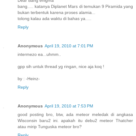
Dear Bang enigma
bang..... katanya Diplanet Mars di temukan 9 Piramida yang
bukan terbentuk karena proses alamia...
tolong kalau ada waktu di bahas ya.....
Reply
Anonymous
April 19, 2010 at 7:01 PM
intermezo ea...uhmm..
gpp sih untuk thread yg ringan, nice aja koq !
by : -Heinz-
Reply
Anonymous
April 19, 2010 at 7:53 PM
good posting bro, btw, ada meteor meledak di angkasa
Wisconsin baru2 ini. apakah itu debu2 meteor Thatcher
atau mirip Tunguska meteor bro?
Reply