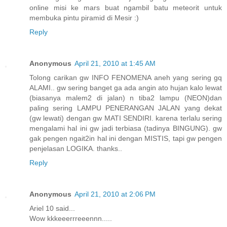
online misi ke mars buat ngambil batu meteorit untuk
membuka pintu piramid di Mesir :)
Reply
Anonymous
April 21, 2010 at 1:45 AM
Tolong carikan gw INFO FENOMENA aneh yang sering gq
ALAMI.. gw sering banget ga ada angin ato hujan kalo lewat
(biasanya malem2 di jalan) n tiba2 lampu (NEON)dan
paling sering LAMPU PENERANGAN JALAN yang dekat
(gw lewati) dengan gw MATI SENDIRI. karena terlalu sering
mengalami hal ini gw jadi terbiasa (tadinya BINGUNG). gw
gak pengen ngait2in hal ini dengan MISTIS, tapi gw pengen
penjelasan LOGIKA. thanks..
Reply
Anonymous
April 21, 2010 at 2:06 PM
Ariel 10 said...
Wow kkkeeerrreeennn.....