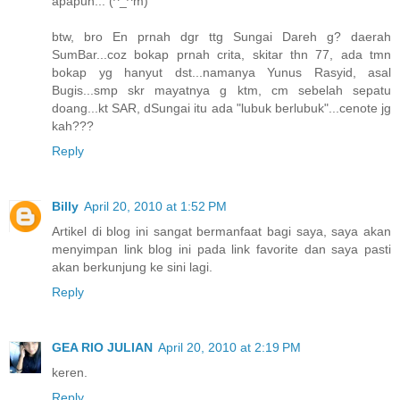
apapun... (^_^m)
btw, bro En prnah dgr ttg Sungai Dareh g? daerah
SumBar...coz bokap prnah crita, skitar thn 77, ada tmn
bokap yg hanyut dst...namanya Yunus Rasyid, asal
Bugis...smp skr mayatnya g ktm, cm sebelah sepatu
doang...kt SAR, dSungai itu ada "lubuk berlubuk"...cenote jg
kah???
Reply
Billy
April 20, 2010 at 1:52 PM
Artikel di blog ini sangat bermanfaat bagi saya, saya akan
menyimpan link blog ini pada link favorite dan saya pasti
akan berkunjung ke sini lagi.
Reply
GEA RIO JULIAN
April 20, 2010 at 2:19 PM
keren.
Reply