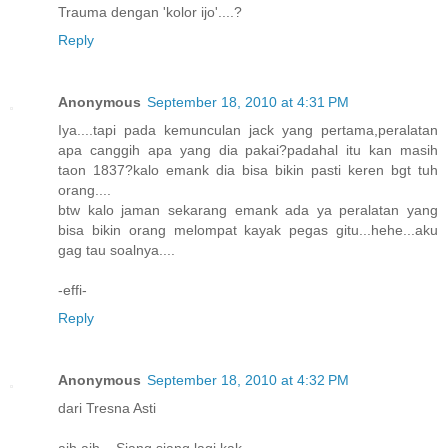
Trauma dengan 'kolor ijo'....?
Reply
Anonymous
September 18, 2010 at 4:31 PM
Iya....tapi pada kemunculan jack yang pertama,peralatan
apa canggih apa yang dia pakai?padahal itu kan masih
taon 1837?kalo emank dia bisa bikin pasti keren bgt tuh
orang....
btw kalo jaman sekarang emank ada ya peralatan yang
bisa bikin orang melompat kayak pegas gitu...hehe...aku
gag tau soalnya....
-effi-
Reply
Anonymous
September 18, 2010 at 4:32 PM
dari Tresna Asti
aih aih... Siang siang lagi kak..