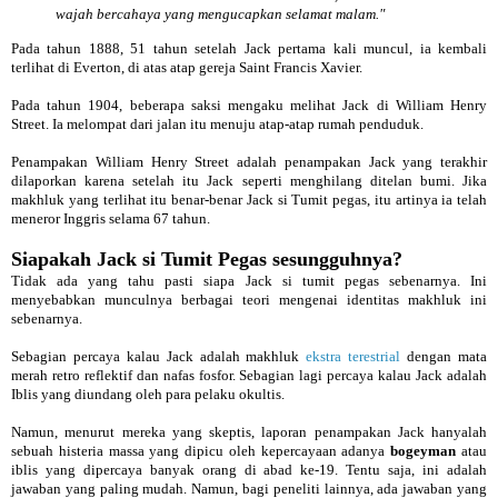
wajah bercahaya yang mengucapkan selamat malam."
Pada tahun 1888, 51 tahun setelah Jack pertama kali muncul, ia kembali
terlihat di Everton, di atas atap gereja Saint Francis Xavier.
Pada tahun 1904, beberapa saksi mengaku melihat Jack di William Henry
Street. Ia melompat dari jalan itu menuju atap-atap rumah penduduk.
Penampakan William Henry Street adalah penampakan Jack yang terakhir
dilaporkan karena setelah itu Jack seperti menghilang ditelan bumi. Jika
makhluk yang terlihat itu benar-benar Jack si Tumit pegas, itu artinya ia telah
meneror Inggris selama 67 tahun.
Siapakah Jack si Tumit Pegas sesungguhnya?
Tidak ada yang tahu pasti siapa Jack si tumit pegas sebenarnya. Ini
menyebabkan munculnya berbagai teori mengenai identitas makhluk ini
sebenarnya.
Sebagian percaya kalau Jack adalah makhluk
ekstra terestrial
dengan mata
merah retro reflektif dan nafas fosfor. Sebagian lagi percaya kalau Jack adalah
Iblis yang diundang oleh para pelaku okultis.
Namun, menurut mereka yang skeptis, laporan penampakan Jack hanyalah
sebuah histeria massa yang dipicu oleh kepercayaan adanya
bogeyman
atau
iblis yang dipercaya banyak orang di abad ke-19. Tentu saja, ini adalah
jawaban yang paling mudah. Namun, bagi peneliti lainnya, ada jawaban yang