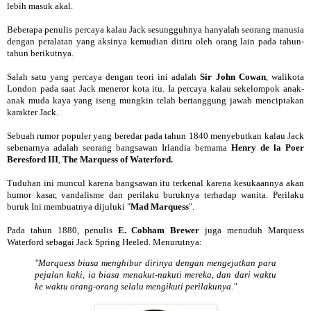
lebih masuk akal.
Beberapa penulis percaya kalau Jack sesungguhnya hanyalah seorang manusia
dengan peralatan yang aksinya kemudian ditiru oleh orang lain pada tahun-
tahun berikutnya.
Salah satu yang percaya dengan teori ini adalah
Sir John Cowan
, walikota
London pada saat Jack meneror kota itu. Ia percaya kalau sekelompok anak-
anak muda kaya yang iseng mungkin telah bertanggung jawab menciptakan
karakter Jack.
Sebuah rumor populer yang beredar pada tahun 1840 menyebutkan kalau Jack
sebenarnya adalah seorang bangsawan Irlandia bernama
Henry de la Poer
Beresford III
,
The Marquess of Waterford.
Tuduhan ini muncul karena bangsawan itu terkenal karena kesukaannya akan
humor kasar, vandalisme dan perilaku buruknya terhadap wanita. Perilaku
buruk Ini membuatnya dijuluki "
Mad Marquess
".
Pada tahun 1880, penulis
E. Cobham Brewer
juga menuduh Marquess
Waterford sebagai Jack Spring Heeled. Menurutnya:
"Marquess biasa menghibur dirinya dengan mengejutkan para
pejalan kaki, ia biasa menakut-nakuti mereka, dan dari waktu
ke waktu orang-orang selalu mengikuti perilakunya."