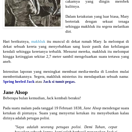
cakarnya yang dingin merobek
kulitnya.
Dalam ketakutan yang luar biasa, Mary
berteriak dengan sekuat tenaga
sehingga makhluk itu segera melarikan
diri.
Hari berikutnya,
makhluk
itu muncul di dekat rumah Mary. Ia melompat di
dekat sebuah kereta yang menyebabkan sang kusir panik dan kehilangan
kendali sehingga keretanya terbalik. Menurut mereka, makhluk itu melompat
hingga ketinggian sekitar 2,7 meter sambil mengeluarkan suara tertawa yang
aneh.
Intensitas laporan yang meningkat membuat media-media di London mulai
memberitakannya. Segera, makhluk misterius itu mendapatkan sebuah nama:
Spring heeled Jack
atau
Jack si tumit pegas.
Jane Alsop
Beberapa bulan kemudian, Jack kembali beraksi!
Pada suatu malam pada tanggal 19 Februari 1838,
Jane Alsop
mendengar suara
ketukan di pintunya. Suara yang menyertai ketukan itu menyebutkan kalau
dirinya adalah petugas polisi.
"Saya adalah seorang petugas polisi. Demi Tuhan, cepat
bawakan sebuah lampu, kami telah berhasil menangkap Jack si