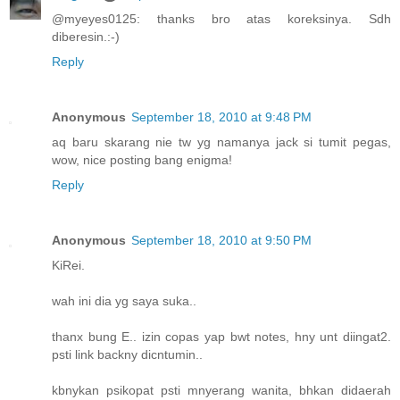
@myeyes0125: thanks bro atas koreksinya. Sdh
diberesin.:-)
Reply
Anonymous
September 18, 2010 at 9:48 PM
aq baru skarang nie tw yg namanya jack si tumit pegas,
wow, nice posting bang enigma!
Reply
Anonymous
September 18, 2010 at 9:50 PM
KiRei.
wah ini dia yg saya suka..
thanx bung E.. izin copas yap bwt notes, hny unt diingat2.
psti link backny dicntumin..
kbnykan psikopat psti mnyerang wanita, bhkan didaerah