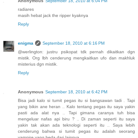
Anonymous
September 18, 2010 at 6:04 PM
radiares
masih hebat jack the ripper kyaknya
Reply
enigma
September 18, 2010 at 6:16 PM
@werlington: justru psikopat tdk pernah dikaitkan dgn
mistik. Org lbh cenderung mengkaitkan ufo dan makhluk
misterius dgn mistik.
Reply
Anonymous
September 18, 2010 at 6:42 PM
Bisa jadi kalo si tumit pegas itu si bangsawan tadi . Tapi
yang bikin ane heran .. Kalo tentang pegas itu saya yakin
pasti ada alat nya .. Tapi gimana caranya tuh bisa
mengeluar nafas api biru ? .. Di zaman seperti itu saya
yakin tak akan ada teknologi seperti itu .. Saya lebih
cenderung bahwa si tumit pegas itu adalah seorang
vampire yang beda dari lainnya ..