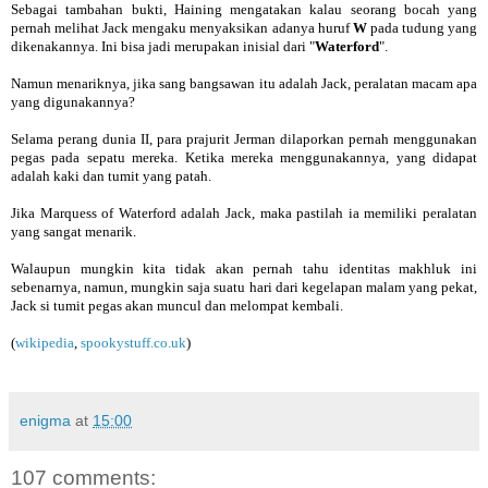
Sebagai tambahan bukti, Haining mengatakan kalau seorang bocah yang
pernah melihat Jack mengaku menyaksikan adanya huruf
W
pada tudung yang
dikenakannya. Ini bisa jadi merupakan inisial dari "
Waterford
".
Namun menariknya, jika sang bangsawan itu adalah Jack, peralatan macam apa
yang digunakannya?
Selama perang dunia II, para prajurit Jerman dilaporkan pernah menggunakan
pegas pada sepatu mereka. Ketika mereka menggunakannya, yang didapat
adalah kaki dan tumit yang patah.
Jika Marquess of Waterford adalah Jack, maka pastilah ia memiliki peralatan
yang sangat menarik.
Walaupun mungkin kita tidak akan pernah tahu identitas makhluk ini
sebenarnya, namun, mungkin saja suatu hari dari kegelapan malam yang pekat,
Jack si tumit pegas akan muncul dan melompat kembali.
(
wikipedia
,
spookystuff.co.uk
)
enigma
at
15:00
107 comments: