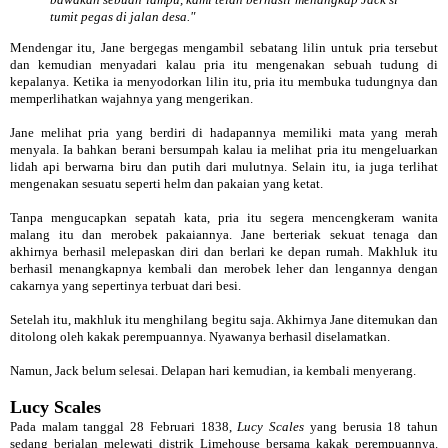
tumit pegas di jalan desa."
Mendengar itu, Jane bergegas mengambil sebatang lilin untuk pria tersebut
dan kemudian menyadari kalau pria itu mengenakan sebuah tudung di
kepalanya. Ketika ia menyodorkan lilin itu, pria itu membuka tudungnya dan
memperlihatkan wajahnya yang mengerikan.
Jane melihat pria yang berdiri di hadapannya memiliki mata yang merah
menyala. Ia bahkan berani bersumpah kalau ia melihat pria itu mengeluarkan
lidah api berwarna biru dan putih dari mulutnya. Selain itu, ia juga terlihat
mengenakan sesuatu seperti helm dan pakaian yang ketat.
Tanpa mengucapkan sepatah kata, pria itu segera mencengkeram wanita
malang itu dan merobek pakaiannya. Jane berteriak sekuat tenaga dan
akhirnya berhasil melepaskan diri dan berlari ke depan rumah. Makhluk itu
berhasil menangkapnya kembali dan merobek leher dan lengannya dengan
cakarnya yang sepertinya terbuat dari besi.
Setelah itu, makhluk itu menghilang begitu saja. Akhirnya Jane ditemukan dan
ditolong oleh kakak perempuannya. Nyawanya berhasil diselamatkan.
Namun, Jack belum selesai. Delapan hari kemudian, ia kembali menyerang.
Lucy Scales
Pada malam tanggal 28 Februari 1838,
Lucy Scales
yang berusia 18 tahun
sedang berjalan melewati distrik Limehouse bersama kakak perempuannya.