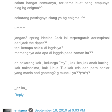
salam hangat semuanya, terutama buat sang empunya
blog bg enigma^^
sekarang postingnya siang ya bg enigma..^^
ummm....
jangan2 spring Heeled Jack ini terpengaruh /terinspirasi
dari jack the ripper?!
tapi kenapa selalu di ingris ya?
memangnya ada apa di inggris pada zaman itu??
eh sekarang kok , keluarga "my" , kak lica,kak anak kucing,
kak nakashima, kak Linus Tua,kak cris dan para senior
yang manis and ganteng2 g muncul ya??(^o^)?
_dz ka_
Reply
enigma
September 18, 2010 at 9:03 PM