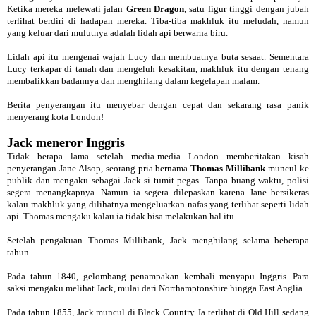
Ketika mereka melewati jalan
Green Dragon
, satu figur tinggi dengan jubah
terlihat berdiri di hadapan mereka. Tiba-tiba makhluk itu meludah, namun
yang keluar dari mulutnya adalah lidah api berwarna biru.
Lidah api itu mengenai wajah Lucy dan membuatnya buta sesaat. Sementara
Lucy terkapar di tanah dan mengeluh kesakitan, makhluk itu dengan tenang
membalikkan badannya dan menghilang dalam kegelapan malam.
Berita penyerangan itu menyebar dengan cepat dan sekarang rasa panik
menyerang kota London!
Jack meneror Inggris
Tidak berapa lama setelah media-media London memberitakan kisah
penyerangan Jane Alsop, seorang pria bernama
Thomas Millibank
muncul ke
publik dan mengaku sebagai Jack si tumit pegas. Tanpa buang waktu, polisi
segera menangkapnya. Namun ia segera dilepaskan karena Jane bersikeras
kalau makhluk yang dilihatnya mengeluarkan nafas yang terlihat seperti lidah
api. Thomas mengaku kalau ia tidak bisa melakukan hal itu.
Setelah pengakuan Thomas Millibank, Jack menghilang selama beberapa
tahun.
Pada tahun 1840, gelombang penampakan kembali menyapu Inggris. Para
saksi mengaku melihat Jack, mulai dari Northamptonshire hingga East Anglia.
Pada tahun 1855, Jack muncul di Black Country. Ia terlihat di Old Hill sedang