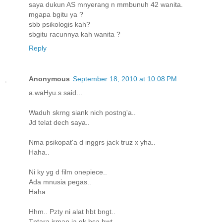
saya dukun AS mnyerang n mmbunuh 42 wanita.
mgapa bgitu ya ?
sbb psikologis kah?
sbgitu racunnya kah wanita ?
Reply
Anonymous
September 18, 2010 at 10:08 PM
a.waHyu.s said...
Waduh skrng siank nich postng'a..
Jd telat dech saya..
Nma psikopat'a d inggrs jack truz x yha..
Haha..
Ni ky yg d film onepiece..
Ada mnusia pegas..
Haha..
Hhm.. Pzty ni alat hbt bngt..
Tntara jrman ja gk bsa bwt..