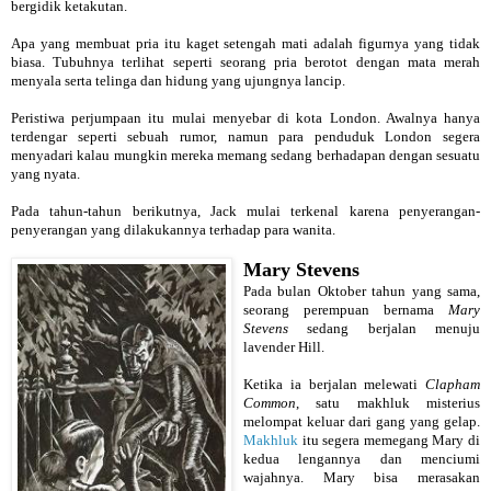
bergidik ketakutan.
Apa yang membuat pria itu kaget setengah mati adalah figurnya yang tidak
biasa. Tubuhnya terlihat seperti seorang pria berotot dengan mata merah
menyala serta telinga dan hidung yang ujungnya lancip.
Peristiwa perjumpaan itu mulai menyebar di kota London. Awalnya hanya
terdengar seperti sebuah rumor, namun para penduduk London segera
menyadari kalau mungkin mereka memang sedang berhadapan dengan sesuatu
yang nyata.
Pada tahun-tahun berikutnya, Jack mulai terkenal karena penyerangan-
penyerangan yang dilakukannya terhadap para wanita.
Mary Stevens
Pada bulan Oktober tahun yang sama,
seorang perempuan bernama
Mary
Stevens
sedang berjalan menuju
lavender Hill.
Ketika ia berjalan melewati
Clapham
Common
, satu makhluk misterius
melompat keluar dari gang yang gelap.
Makhluk
itu segera memegang Mary di
kedua lengannya dan menciumi
wajahnya. Mary bisa merasakan