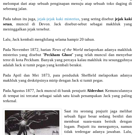
melompat dari atap sebuah penginapan menuju atap sebuah toko daging di
seberang jalan.
Pada tahun itu juga,
jejak-jejak kaki misterius
, yang sering disebut
jejak kaki
setan
, muncul di Devon. Jack disebut-sebut sebagai makhluk yang
meninggalkan jejak tersebut.
Lalu, Jack kembali menghilang selama hampir 20 tahun.
Pada November 1872, harian
News of the World
melaporkan adanya makhluk
misterius yang disebut "
Peckham Ghost
" yang telah muncul dan menyebar
teror di kota Peckham. Banyak yang percaya kalau makhluk itu sesungguhnya
adalah Jack si tumit pegas yang kembali beraksi.
Pada April dan Mei 1873, para penduduk Sheffield melaporkan adanya
makhluk yang deskripsinya mirip dengan Jack si tumit pegas.
Pada Agustus 1877, Jack muncul di barak perajurit
Aldershot
. Kemunculannya
di tempat ini tercatat sebagai salah satu kisah penampakan Jack yang paling
terkenal.
Saat itu seorang prajurit jaga melihat
sebuah figur besar sedang berdiri dan
membuat suara-suara berisik dengan
logam. Prajurit itu menegurnya, namun
tidak terdengar adanya jawaban. Lalu,