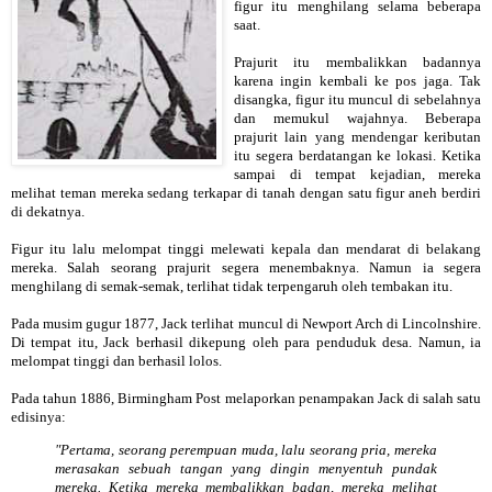
figur itu menghilang selama beberapa
saat.
Prajurit itu membalikkan badannya
karena ingin kembali ke pos jaga. Tak
disangka, figur itu muncul di sebelahnya
dan memukul wajahnya. Beberapa
prajurit lain yang mendengar keributan
itu segera berdatangan ke lokasi. Ketika
sampai di tempat kejadian, mereka
melihat teman mereka sedang terkapar di tanah dengan satu figur aneh berdiri
di dekatnya.
Figur itu lalu melompat tinggi melewati kepala dan mendarat di belakang
mereka. Salah seorang prajurit segera menembaknya. Namun ia segera
menghilang di semak-semak, terlihat tidak terpengaruh oleh tembakan itu.
Pada musim gugur 1877, Jack terlihat muncul di Newport Arch di Lincolnshire.
Di tempat itu, Jack berhasil dikepung oleh para penduduk desa. Namun, ia
melompat tinggi dan berhasil lolos.
Pada tahun 1886, Birmingham Post melaporkan penampakan Jack di salah satu
edisinya:
"Pertama, seorang perempuan muda, lalu seorang pria, mereka
merasakan sebuah tangan yang dingin menyentuh pundak
mereka. Ketika mereka membalikkan badan, mereka melihat