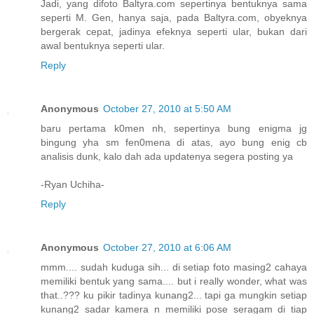
Jadi, yang difoto Baltyra.com sepertinya bentuknya sama
seperti M. Gen, hanya saja, pada Baltyra.com, obyeknya
bergerak cepat, jadinya efeknya seperti ular, bukan dari
awal bentuknya seperti ular.
Reply
Anonymous
October 27, 2010 at 5:50 AM
baru pertama k0men nh, sepertinya bung enigma jg
bingung yha sm fen0mena di atas, ayo bung enig cb
analisis dunk, kalo dah ada updatenya segera posting ya
-Ryan Uchiha-
Reply
Anonymous
October 27, 2010 at 6:06 AM
mmm.... sudah kuduga sih... di setiap foto masing2 cahaya
memiliki bentuk yang sama.... but i really wonder, what was
that..??? ku pikir tadinya kunang2... tapi ga mungkin setiap
kunang2 sadar kamera n memiliki pose seragam di tiap