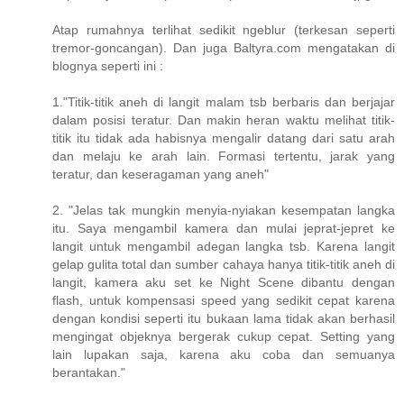
Atap rumahnya terlihat sedikit ngeblur (terkesan seperti
tremor-goncangan). Dan juga Baltyra.com mengatakan di
blognya seperti ini :
1."Titik-titik aneh di langit malam tsb berbaris dan berjajar
dalam posisi teratur. Dan makin heran waktu melihat titik-
titik itu tidak ada habisnya mengalir datang dari satu arah
dan melaju ke arah lain. Formasi tertentu, jarak yang
teratur, dan keseragaman yang aneh"
2. "Jelas tak mungkin menyia-nyiakan kesempatan langka
itu. Saya mengambil kamera dan mulai jeprat-jepret ke
langit untuk mengambil adegan langka tsb. Karena langit
gelap gulita total dan sumber cahaya hanya titik-titik aneh di
langit, kamera aku set ke Night Scene dibantu dengan
flash, untuk kompensasi speed yang sedikit cepat karena
dengan kondisi seperti itu bukaan lama tidak akan berhasil
mengingat objeknya bergerak cukup cepat. Setting yang
lain lupakan saja, karena aku coba dan semuanya
berantakan."