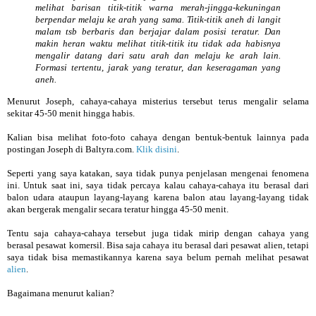
melihat barisan titik-titik warna merah-jingga-kekuningan
berpendar melaju ke arah yang sama. Titik-titik aneh di langit
malam tsb berbaris dan berjajar dalam posisi teratur. Dan
makin heran waktu melihat titik-titik itu tidak ada habisnya
mengalir datang dari satu arah dan melaju ke arah lain.
Formasi tertentu, jarak yang teratur, dan keseragaman yang
aneh.
Menurut Joseph, cahaya-cahaya misterius tersebut terus mengalir selama
sekitar 45-50 menit hingga habis.
Kalian bisa melihat foto-foto cahaya dengan bentuk-bentuk lainnya pada
postingan Joseph di Baltyra.com.
Klik disini
.
Seperti yang saya katakan, saya tidak punya penjelasan mengenai fenomena
ini. Untuk saat ini, saya tidak percaya kalau cahaya-cahaya itu berasal dari
balon udara ataupun layang-layang karena balon atau layang-layang tidak
akan bergerak mengalir secara teratur hingga 45-50 menit.
Tentu saja cahaya-cahaya tersebut juga tidak mirip dengan cahaya yang
berasal pesawat komersil. Bisa saja cahaya itu berasal dari pesawat alien, tetapi
saya tidak bisa memastikannya karena saya belum pernah melihat pesawat
alien
.
Bagaimana menurut kalian?