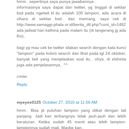
hmm.. sepertinya saya punya jawabannya..
informasinya saya dapat dari twitter, yg tinggal di sekitar
bsd pada ngetwit kl itu adalah 100 lampion, ada acara di
vihara di sekitar bsd.. dan memang, saya cek di
http://www.samaggi-phala.or.id/berita_dtl.php?cont_id=1482
ada jadwal hari kathina pada malam itu (di tangerang jg ada
lho)..
bagi yg mau cek ke twitter silakan search dengan kata kunci
"lampion" pada kolom search dan lihat pada tgl 24 oktober,
banyak twit yang menjelaskan soal itu.. ohya, di elshinta
juga ada penjelasannya.. ^^
cmiiw
Reply
myeyes0125
October 27, 2010 at 11:56 AM
hmm.. Bisa jd puluhan lampion yang diikat dengan tali
panjang. Jadi kan terbangnya tidak jauh-jauh dan lebih
beraturan. Ketika sudah 45 menit atau lebih lampion-
lampionnya sudah mati. Maybe kan..