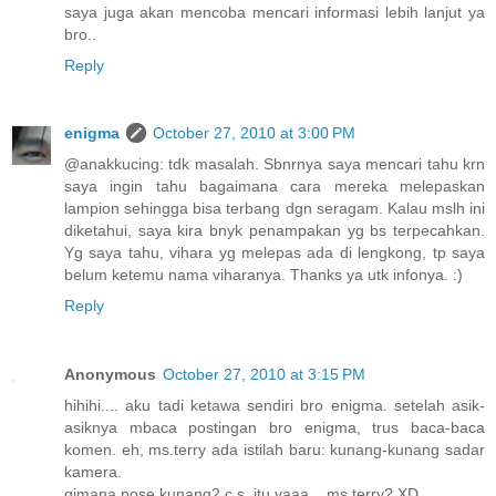
saya juga akan mencoba mencari informasi lebih lanjut ya
bro..
Reply
enigma
October 27, 2010 at 3:00 PM
@anakkucing: tdk masalah. Sbnrnya saya mencari tahu krn
saya ingin tahu bagaimana cara mereka melepaskan
lampion sehingga bisa terbang dgn seragam. Kalau mslh ini
diketahui, saya kira bnyk penampakan yg bs terpecahkan.
Yg saya tahu, vihara yg melepas ada di lengkong, tp saya
belum ketemu nama viharanya. Thanks ya utk infonya. :)
Reply
Anonymous
October 27, 2010 at 3:15 PM
hihihi.... aku tadi ketawa sendiri bro enigma. setelah asik-
asiknya mbaca postingan bro enigma, trus baca-baca
komen. eh, ms.terry ada istilah baru: kunang-kunang sadar
kamera.
gimana pose kunang2 c.s. itu yaaa...,ms.terry? XD