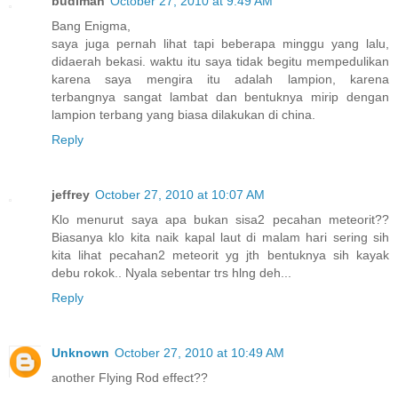
budiman
October 27, 2010 at 9:49 AM
Bang Enigma,
saya juga pernah lihat tapi beberapa minggu yang lalu,
didaerah bekasi. waktu itu saya tidak begitu mempedulikan
karena saya mengira itu adalah lampion, karena
terbangnya sangat lambat dan bentuknya mirip dengan
lampion terbang yang biasa dilakukan di china.
Reply
jeffrey
October 27, 2010 at 10:07 AM
Klo menurut saya apa bukan sisa2 pecahan meteorit??
Biasanya klo kita naik kapal laut di malam hari sering sih
kita lihat pecahan2 meteorit yg jth bentuknya sih kayak
debu rokok.. Nyala sebentar trs hlng deh...
Reply
Unknown
October 27, 2010 at 10:49 AM
another Flying Rod effect??