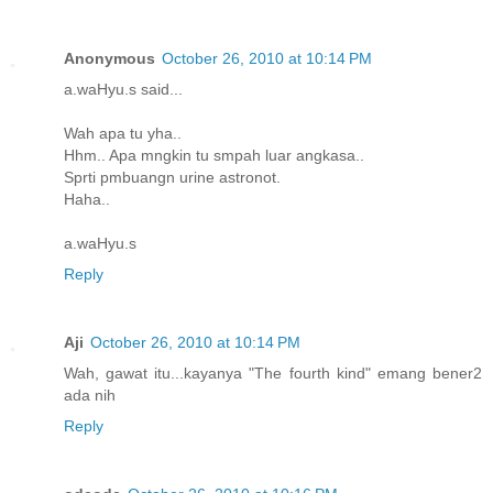
Anonymous
October 26, 2010 at 10:14 PM
a.waHyu.s said...
Wah apa tu yha..
Hhm.. Apa mngkin tu smpah luar angkasa..
Sprti pmbuangn urine astronot.
Haha..
a.waHyu.s
Reply
Aji
October 26, 2010 at 10:14 PM
Wah, gawat itu...kayanya "The fourth kind" emang bener2
ada nih
Reply