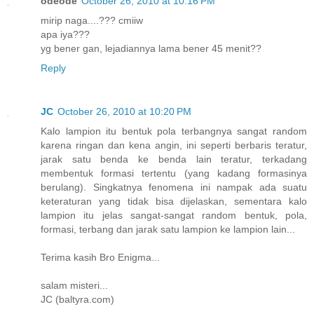
odeode
October 26, 2010 at 10:16 PM
mirip naga....??? cmiiw
apa iya???
yg bener gan, lejadiannya lama bener 45 menit??
Reply
JC
October 26, 2010 at 10:20 PM
Kalo lampion itu bentuk pola terbangnya sangat random
karena ringan dan kena angin, ini seperti berbaris teratur,
jarak satu benda ke benda lain teratur, terkadang
membentuk formasi tertentu (yang kadang formasinya
berulang). Singkatnya fenomena ini nampak ada suatu
keteraturan yang tidak bisa dijelaskan, sementara kalo
lampion itu jelas sangat-sangat random bentuk, pola,
formasi, terbang dan jarak satu lampion ke lampion lain...
Terima kasih Bro Enigma...
salam misteri...
JC (baltyra.com)