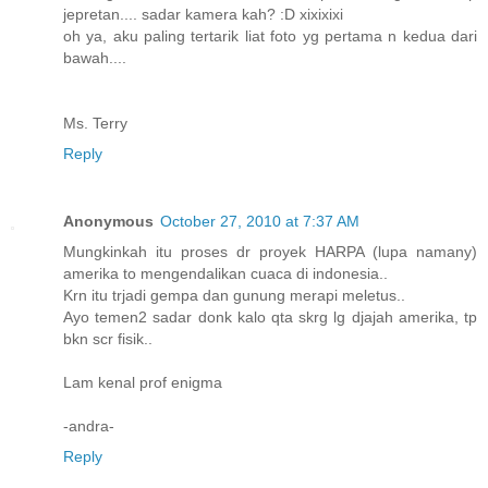
jepretan.... sadar kamera kah? :D xixixixi
oh ya, aku paling tertarik liat foto yg pertama n kedua dari
bawah....
Ms. Terry
Reply
Anonymous
October 27, 2010 at 7:37 AM
Mungkinkah itu proses dr proyek HARPA (lupa namany)
amerika to mengendalikan cuaca di indonesia..
Krn itu trjadi gempa dan gunung merapi meletus..
Ayo temen2 sadar donk kalo qta skrg lg djajah amerika, tp
bkn scr fisik..
Lam kenal prof enigma
-andra-
Reply