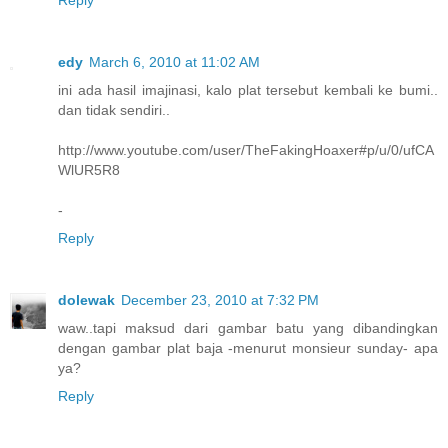
Reply
edy
March 6, 2010 at 11:02 AM
ini ada hasil imajinasi, kalo plat tersebut kembali ke bumi..
dan tidak sendiri..
http://www.youtube.com/user/TheFakingHoaxer#p/u/0/ufCA
WlUR5R8
-
Reply
dolewak
December 23, 2010 at 7:32 PM
waw..tapi maksud dari gambar batu yang dibandingkan
dengan gambar plat baja -menurut monsieur sunday- apa
ya?
Reply