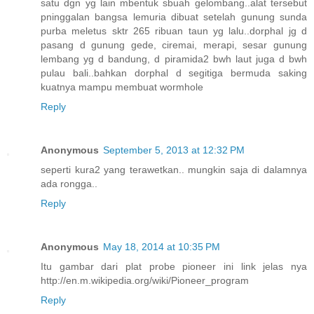
satu dgn yg lain mbentuk sbuah gelombang..alat tersebut
pninggalan bangsa lemuria dibuat setelah gunung sunda
purba meletus sktr 265 ribuan taun yg lalu..dorphal jg d
pasang d gunung gede, ciremai, merapi, sesar gunung
lembang yg d bandung, d piramida2 bwh laut juga d bwh
pulau bali..bahkan dorphal d segitiga bermuda saking
kuatnya mampu membuat wormhole
Reply
Anonymous
September 5, 2013 at 12:32 PM
seperti kura2 yang terawetkan.. mungkin saja di dalamnya
ada rongga..
Reply
Anonymous
May 18, 2014 at 10:35 PM
Itu gambar dari plat probe pioneer ini link jelas nya
http://en.m.wikipedia.org/wiki/Pioneer_program
Reply