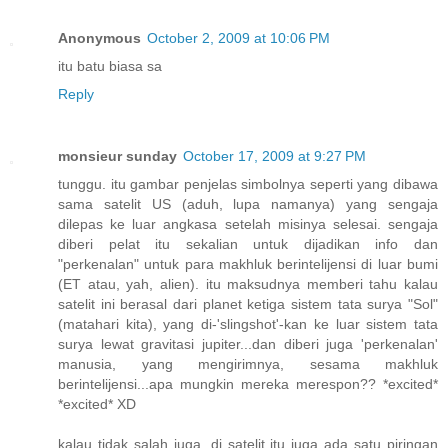
Anonymous
October 2, 2009 at 10:06 PM
itu batu biasa sa
Reply
monsieur sunday
October 17, 2009 at 9:27 PM
tunggu. itu gambar penjelas simbolnya seperti yang dibawa
sama satelit US (aduh, lupa namanya) yang sengaja
dilepas ke luar angkasa setelah misinya selesai. sengaja
diberi pelat itu sekalian untuk dijadikan info dan
"perkenalan" untuk para makhluk berintelijensi di luar bumi
(ET atau, yah, alien). itu maksudnya memberi tahu kalau
satelit ini berasal dari planet ketiga sistem tata surya "Sol"
(matahari kita), yang di-'slingshot'-kan ke luar sistem tata
surya lewat gravitasi jupiter...dan diberi juga 'perkenalan'
manusia, yang mengirimnya, sesama makhluk
berintelijensi...apa mungkin mereka merespon?? *excited*
*excited* XD
kalau tidak salah juga, di satelit itu juga ada satu piringan