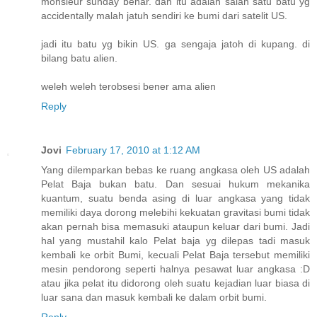
monsieur sunday benar. dan itu adalah salah satu batu yg
accidentally malah jatuh sendiri ke bumi dari satelit US.
jadi itu batu yg bikin US. ga sengaja jatoh di kupang. di
bilang batu alien.
weleh weleh terobsesi bener ama alien
Reply
Jovi
February 17, 2010 at 1:12 AM
Yang dilemparkan bebas ke ruang angkasa oleh US adalah
Pelat Baja bukan batu. Dan sesuai hukum mekanika
kuantum, suatu benda asing di luar angkasa yang tidak
memiliki daya dorong melebihi kekuatan gravitasi bumi tidak
akan pernah bisa memasuki ataupun keluar dari bumi. Jadi
hal yang mustahil kalo Pelat baja yg dilepas tadi masuk
kembali ke orbit Bumi, kecuali Pelat Baja tersebut memiliki
mesin pendorong seperti halnya pesawat luar angkasa :D
atau jika pelat itu didorong oleh suatu kejadian luar biasa di
luar sana dan masuk kembali ke dalam orbit bumi.