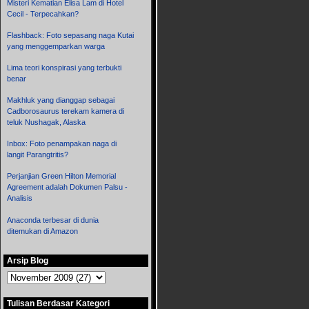
Misteri Kematian Elisa Lam di Hotel
Cecil - Terpecahkan?
Flashback: Foto sepasang naga Kutai
yang menggemparkan warga
Lima teori konspirasi yang terbukti
benar
Makhluk yang dianggap sebagai
Cadborosaurus terekam kamera di
teluk Nushagak, Alaska
Inbox: Foto penampakan naga di
langit Parangtritis?
Perjanjian Green Hilton Memorial
Agreement adalah Dokumen Palsu -
Analisis
Anaconda terbesar di dunia
ditemukan di Amazon
Arsip Blog
Tulisan Berdasar Kategori