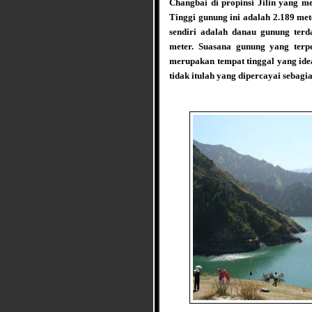
Changbai di propinsi Jilin yang m
Tinggi gunung ini adalah 2.189 met
sendiri adalah danau gunung ter
meter. Suasana gunung yang terpe
merupakan tempat tinggal yang ide
tidak itulah yang dipercayai sebagi