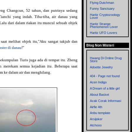
Flying Dutchman
Funny Sanctuary
eng Changcun, 52 tahun, dan putrinya sedang
Haritz Cryptozoology
ianchi yang indah. Tiba-tiba, air danau yang
Lover
 Lalu dari dalam riakan itu muncul sebuah objek
Haritz Strange
Phenomenon Lover
Haritz UFO Lovers
Imagitopia
aat melihat objek itu,"Aku sangat takjub dan
Blog Non Misteri
Left Thinkers
ster di danau
!"
Memories
Metronom
Hwang Di Online Drug
 sekumpulan Turis juga ada di tempat itu. Zheng
Store
Mistik Blog
n merekam semua kejadian itu. Beberapa saat
Adoette Jewelry
Mitologi dan
m ke dalam air dan menghilang.
Cryptozoology
404 - Page not found
Myst
Acen Indigo
Mystery of the World
A Dream of a little girl
Mysteryxx
About Basket
Nalar - Blog mbah ware
Acak Corak Informasi
OrionZ
Airfie 4th
Phenomena
Anbu template
Rensen Blog
Arsijoker
Sisi Lain
Atchooo
Supernatural
Bahrul Ulum Dot Com