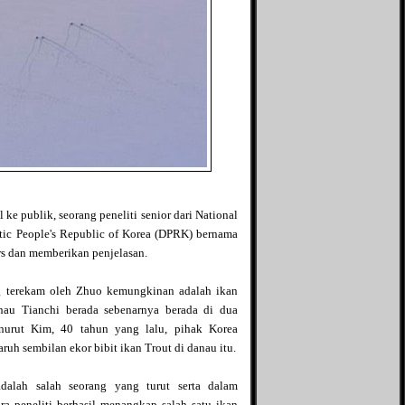
Syammas's blog
Teka-tekiku
Tentang Dunia
The Answer
The Campur Aduk
Tutorial, Tips dan Trik
Seputar IT
Un2kmu
Unearthly
Usamie Comic
e publik, seorang peneliti senior dari National
ic People's Republic of Korea (DPRK) bernama
s dan memberikan penjelasan.
 terekam oleh Zhuo kemungkinan adalah ikan
nau Tianchi berada sebenarnya berada di dua
nurut Kim, 40 tahun yang lalu, pihak Korea
h sembilan ekor bibit ikan Trout di danau itu.
alah salah seorang yang turut serta dalam
ra peneliti berhasil menangkap salah satu ikan