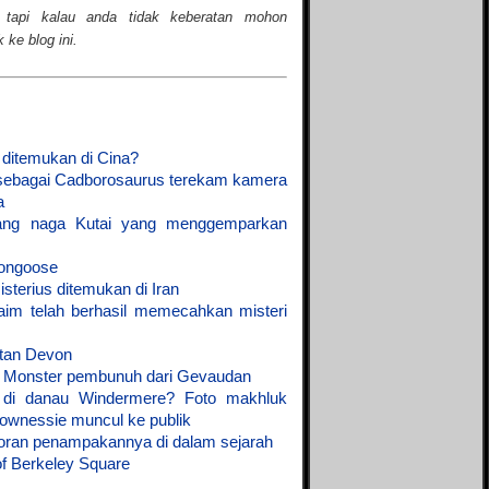
 tapi kalau anda tidak keberatan mohon
ke blog ini.
 ditemukan di Cina?
sebagai Cadborosaurus terekam kamera
a
sang naga Kutai yang menggemparkan
Mongoose
sterius ditemukan di Iran
aim telah berhasil memecahkan misteri
setan Devon
- Monster pembunuh dari Gevaudan
 di danau Windermere? Foto makhluk
ownessie muncul ke publik
oran penampakannya di dalam sejarah
of Berkeley Square