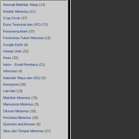
Anomali Makhluk Hidup
(14)
Artefak Misterius
(21)
Crop Circle
(27)
Extra Terestrial dan UFO
(72)
Fenomena Aneh
(37)
Fenomena Tubuh Manusia
(13)
Google Earth
(6)
Hewan Unik
(23)
Hoax
(32)
Inbox - Email Pembaca
(21)
Informasi
(4)
Kalender Maya dan 2012
(5)
Konspirasi
(26)
Lain-lain
(13)
Makhluk Misterius
(76)
Manuskrip Misterius
(3)
Oknum Misterius
(18)
Peristiwa Misterius
(25)
Question and Answer
(6)
Situs dan Tempat Misterius
(27)