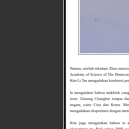
Namun, setelah rekaman Zhuo muncul k
Academy of Science of The Democrat
Kim Li Tae mengadakan konfrensi per
Ia mengatakan bahwa makhluk yang
trout. Gunung Changbai tempat da
negara, yaitu Cina dan Korea. Me
mengadakan eksperimen dengan menaru
Kim juga mengatakan bahwa ia ad
eksperimen itu. Pada tahun 2000, pa