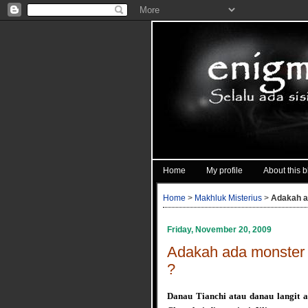
Home
My profile
About this b
Home
>
Makhluk Misterius
>
Adakah ad
Friday, November 20, 2009
Adakah ada monster m
?
Danau Tianchi atau danau langit 