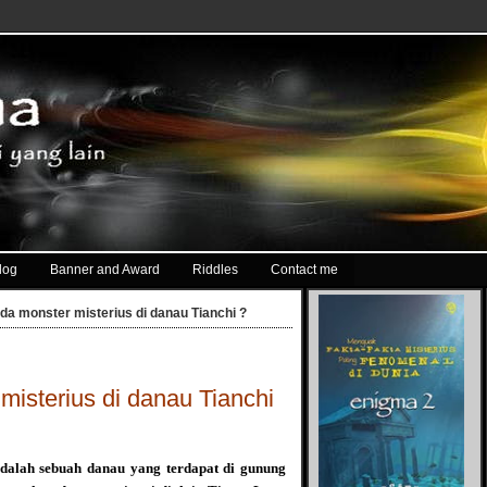
log
Banner and Award
Riddles
Contact me
a monster misterius di danau Tianchi ?
isterius di danau Tianchi
adalah sebuah danau yang terdapat di gunung