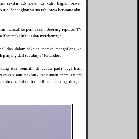
her sekitar 1,5 meter. Di kulit bagian bawah
Info Aqila
a putih. Sedangkan warna tubuhnya berwarna abu-
Islamic Quest
Just My Hobby
King of Jail
man muncul ke permukaan. Seorang reporter TV
Kulkasnet
Linus Tua
lihat makhluk itu dan merekamnya.
Life is an adventure
Love Story
apal dan dalam sekejap mereka menghilang ke
Mifblogs
bih panjang dari tubuhnya" Kata Zhuo.
Mine - adi0511
More Info
enang dan bermain di danau pada pagi hari.
Opal Galaxie
aksikan satu makhluk, melainkan enam. Dalam
Penghuni 60
akhluk-makhluk itu terlihat berenang dengan
Pink Rose
Qarrobin
Relax Potion
Republik Tawon
Resensi film
Review Hidup
Rizriez Blog
Si Gundul Berkisah
Si jangkung View