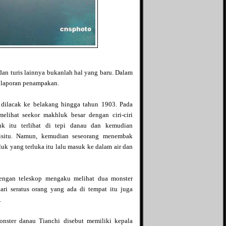
The Divine Conspiracy
Bintang kuning
The Mad Scientist
Blog Ace Ruhyat
The Unfinished Tales
Blog Yohanes Pradipta
The X File
Bukan Blog biasa
Vahn Saryu
Bocahmipa's Blog
Zephania
Brilliant Production
Zoom-Mycasebook
n turis lainnya bukanlah hal yang baru. Dalam
Brilliant Pro
30 laporan penampakan.
Bulld0g95
Dasril Iteza
 dilacak ke belakang hingga tahun 1903. Pada
D'ocean of wisdom
elihat seekor makhluk besar dengan ciri-ciri
Dhe Phok
uk itu terlihat di tepi danau dan kemudian
Dian ribut
isitu. Namun, kemudian seseorang menembak
Duniahakam
uk yang terluka itu lalu masuk ke dalam air dan
Fakta Unik
Gadget Application
Genuine Blog
dengan teleskop mengaku melihat dua monster
Global Community
Nusantara
ari seratus orang yang ada di tempat itu juga
Global Contribution
.
Goodfate
GothicaroiD
nster danau Tianchi disebut memiliki kepala
Green Droid