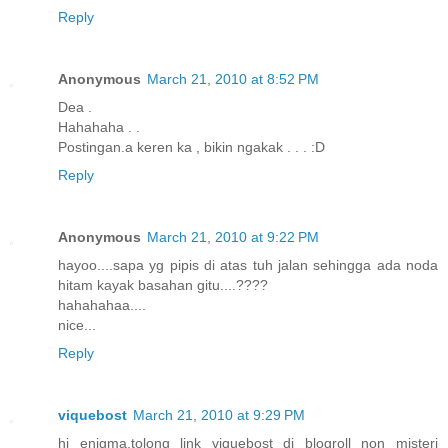
Reply
Anonymous
March 21, 2010 at 8:52 PM
Dea .
Hahahaha . .
Postingan.a keren ka , bikin ngakak . . . :D
Reply
Anonymous
March 21, 2010 at 9:22 PM
hayoo....sapa yg pipis di atas tuh jalan sehingga ada noda
hitam kayak basahan gitu....????
hahahahaa....
nice...
Reply
viquebost
March 21, 2010 at 9:29 PM
hi enigma,tolong link viquebost di blogroll non misteri