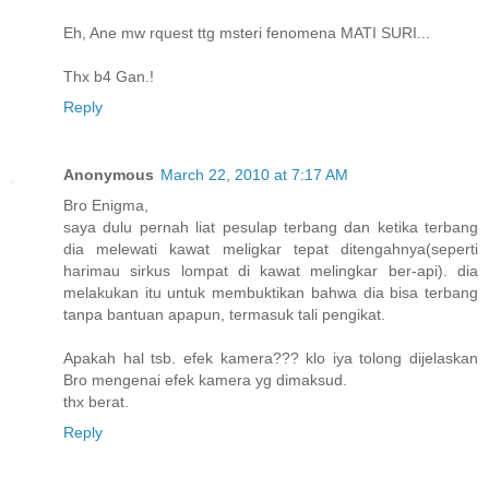
Eh, Ane mw rquest ttg msteri fenomena MATI SURI...
Thx b4 Gan.!
Reply
Anonymous
March 22, 2010 at 7:17 AM
Bro Enigma,
saya dulu pernah liat pesulap terbang dan ketika terbang
dia melewati kawat meligkar tepat ditengahnya(seperti
harimau sirkus lompat di kawat melingkar ber-api). dia
melakukan itu untuk membuktikan bahwa dia bisa terbang
tanpa bantuan apapun, termasuk tali pengikat.
Apakah hal tsb. efek kamera??? klo iya tolong dijelaskan
Bro mengenai efek kamera yg dimaksud.
thx berat.
Reply