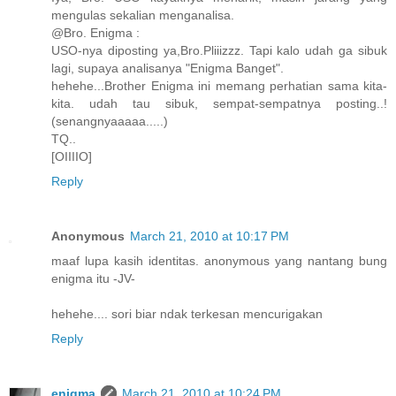
mengulas sekalian menganalisa.
@Bro. Enigma :
USO-nya diposting ya,Bro.Pliiizzz. Tapi kalo udah ga sibuk
lagi, supaya analisanya "Enigma Banget".
hehehe...Brother Enigma ini memang perhatian sama kita-
kita. udah tau sibuk, sempat-sempatnya posting..!
(senangnyaaaaa.....)
TQ..
[OIIIIO]
Reply
Anonymous
March 21, 2010 at 10:17 PM
maaf lupa kasih identitas. anonymous yang nantang bung
enigma itu -JV-
hehehe.... sori biar ndak terkesan mencurigakan
Reply
enigma
March 21, 2010 at 10:24 PM