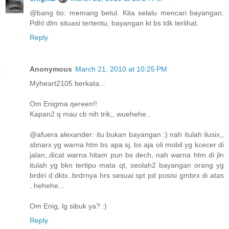
@bang tio: memang betul. Kita selalu mencari bayangan.
Pdhl dlm situasi tertentu, bayangan kt bs tdk terlihat.
Reply
Anonymous
March 21, 2010 at 10:25 PM
Myheart2105 berkata...
Om Enigma qereen!!
Kapan2 q mau cb nih trik,, wuehehe..
@afuera alexander: itu bukan bayangan :) nah itulah ilusix,,
sbnarx yg warna htm bs apa sj, bs aja oli mobil yg kcecer di
jalan,,dicat warna hitam pun bs dech, nah warna htm di jln
itulah yg bkn tertipu mata qt, seolah2 bayangan orang yg
brdiri d dktx..brdrnya hrs sesuai spt pd posisi gmbrx di atas
, hehehe...
Om Enig, lg sibuk ya? :)
Reply