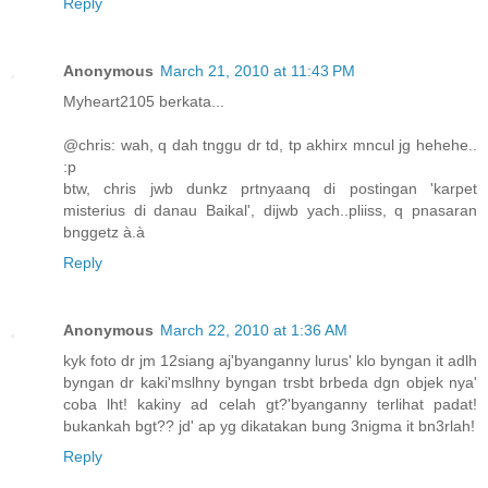
Reply
Anonymous
March 21, 2010 at 11:43 PM
Myheart2105 berkata...
@chris: wah, q dah tnggu dr td, tp akhirx mncul jg hehehe..
:p
btw, chris jwb dunkz prtnyaanq di postingan 'karpet
misterius di danau Baikal', dijwb yach..pliiss, q pnasaran
bnggetz à.à
Reply
Anonymous
March 22, 2010 at 1:36 AM
kyk foto dr jm 12siang aj'byanganny lurus' klo byngan it adlh
byngan dr kaki'mslhny byngan trsbt brbeda dgn objek nya'
coba lht! kakiny ad celah gt?'byanganny terlihat padat!
bukankah bgt?? jd' ap yg dikatakan bung 3nigma it bn3rlah!
Reply