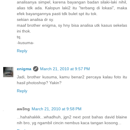
analisanya simpel, karena bayangan badan silaki-laki nihil,
alias tdk ada. Kalopun laki2 itu "terbang di lokasi", maka
efek bayangannya pasti tdk bulet spt itu tok.
sekian analisa dr sy.
maaf brother enigma, sy hny bisa analisa utk kasus sekelas
ini thok.
tq.
-kusuma-
Reply
enigma
March 21, 2010 at 9:57 PM
Jadi, brother kusuma, kamu benar2 percaya kalau foto itu
hasil photoshop? Yakin?
Reply
aw3ng
March 21, 2010 at 9:58 PM
...hahahakkk...whadhuh, jgn2 next post bahas david blaine
nih bro, yg ngambil cincin nembus kaca tangan kosong...