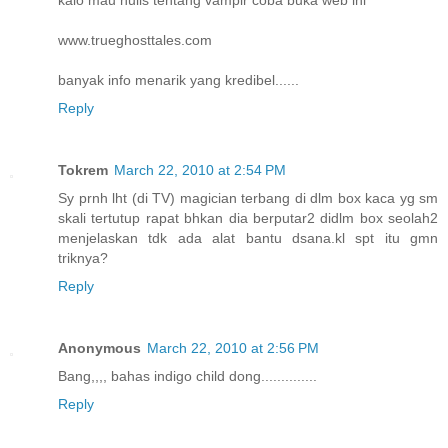
kalo mau nulis tentang vampir coba buka web ini
www.trueghosttales.com
banyak info menarik yang kredibel......
Reply
Tokrem
March 22, 2010 at 2:54 PM
Sy prnh lht (di TV) magician terbang di dlm box kaca yg sm
skali tertutup rapat bhkan dia berputar2 didlm box seolah2
menjelaskan tdk ada alat bantu dsana.kl spt itu gmn
triknya?
Reply
Anonymous
March 22, 2010 at 2:56 PM
Bang,,,, bahas indigo child dong..............
Reply