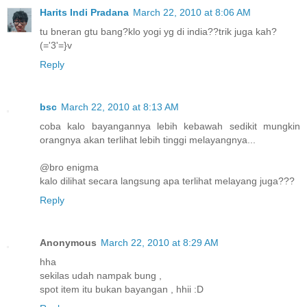
Harits Indi Pradana
March 22, 2010 at 8:06 AM
tu bneran gtu bang?klo yogi yg di india??trik juga kah?
(='3'=}v
Reply
bsc
March 22, 2010 at 8:13 AM
coba kalo bayangannya lebih kebawah sedikit mungkin
orangnya akan terlihat lebih tinggi melayangnya...
@bro enigma
kalo dilihat secara langsung apa terlihat melayang juga???
Reply
Anonymous
March 22, 2010 at 8:29 AM
hha
sekilas udah nampak bung ,
spot item itu bukan bayangan , hhii :D