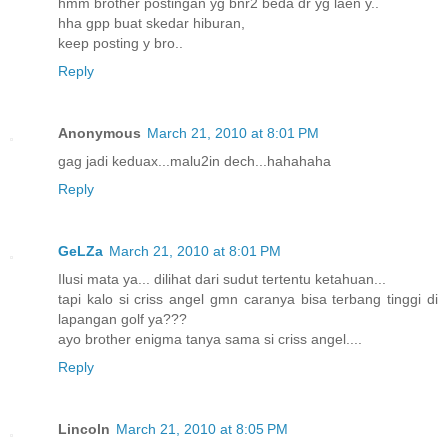
hmm brother postingan yg bnr2 beda dr yg laen y..
hha gpp buat skedar hiburan,
keep posting y bro..
Reply
Anonymous
March 21, 2010 at 8:01 PM
gag jadi keduax...malu2in dech...hahahaha
Reply
GeLZa
March 21, 2010 at 8:01 PM
Ilusi mata ya... dilihat dari sudut tertentu ketahuan...
tapi kalo si criss angel gmn caranya bisa terbang tinggi di
lapangan golf ya???
ayo brother enigma tanya sama si criss angel....
Reply
Lincoln
March 21, 2010 at 8:05 PM