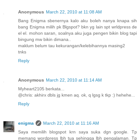
Anonymous
March 22, 2010 at 11:08 AM
Bang Enigma sbenernya kalo aku boleh nanya knapa sih
bang Enigma milih pk Blgspot? bkn yg lain spt wrldpress de
el el. mohon saran, soalnya aku juga pengen bikin blog tapi
bingung mw bikin dimana..
maklum belum tau kekurangan/kelebihannya masing2
tnks
Reply
Anonymous
March 22, 2010 at 11:14 AM
Myheart2105 berkata...
@chris: akhirx dbls jg kmen aq. ok, q lgsg k tkp :) hehehe...
Reply
enigma
March 22, 2010 at 11:16 AM
Saya memilih blogspot krn saya suka dgn google. Tp
memang wordpress lbh tua sehingga lbh pengalaman. Tp