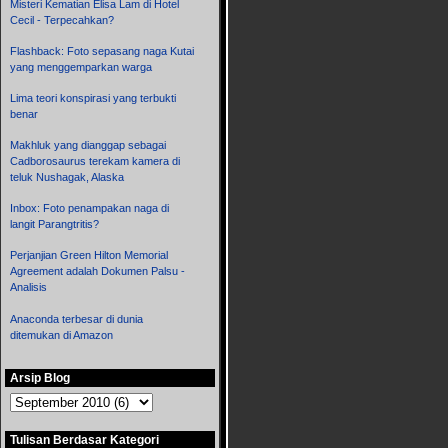
Misteri Kematian Elisa Lam di Hotel
Cecil - Terpecahkan?
Flashback: Foto sepasang naga Kutai
yang menggemparkan warga
Lima teori konspirasi yang terbukti
benar
Makhluk yang dianggap sebagai
Cadborosaurus terekam kamera di
teluk Nushagak, Alaska
Inbox: Foto penampakan naga di
langit Parangtritis?
Perjanjian Green Hilton Memorial
Agreement adalah Dokumen Palsu -
Analisis
Anaconda terbesar di dunia
ditemukan di Amazon
Arsip Blog
Tulisan Berdasar Kategori