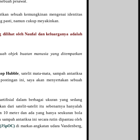
 sebuah pesawat.
The Divine Conspiracy
Bintang kuning
The Mad Scientist
Blog Ace Ruhyat
erikan sebuah kemungkinan mengenai identitas
The Unfinished Tales
Blog Yohanes Pradipta
ang pasti, namun cukup meyakinkan.
The X File
Bukan Blog biasa
Vahn Saryu
Bocahmipa's Blog
 dilihat oleh Naufal dan keluarganya adalah
Zephania
Brilliant Production
Zoom-Mycasebook
Brilliant Pro
Bulld0g95
sebuah objek buatan manusia yang ditempatkan
Dasril Iteza
D'ocean of wisdom
Dhe Phok
kop Hubble
, satelit mata-mata, sampah antariksa
Dian ribut
r postingan ini, saya akan menyertakan sebuah
Duniahakam
Fakta Unik
Gadget Application
 artifisial dalam berbagai ukuran yang sedang
Genuine Blog
n dari satelit-satelit itu sebenarnya hanyalah
Global Community
n 10 meter dan ada yang hanya seukuran bola
Nusantara
an sampah antariksa ini secara rutin dipantau oleh
Global Contribution
 (JSpOC)
di markas angkatan udara Vandenberg,
Goodfate
GothicaroiD
Green Droid