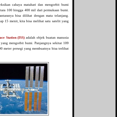
leksikan cahaya matahari dan mengorbit bumi
Info Aqila
ntara 100 hingga 400 mil dari permukaan bumi.
Islamic Quest
ntaranya bisa dilihat dengan mata telanjang.
Just My Hobby
ap 15 menit, kita bisa melihat satu satelit yang
King of Jail
Kulkasnet
Linus Tua
Life is an adventure
ace Station (ISS)
adalah objek buatan manusia
Love Story
g yang mengorbit bumi. Panjangnya sekitar 109
Mifblogs
00 meter persegi yang membuatnya bisa terlihat
Mine - adi0511
More Info
Opal Galaxie
Penghuni 60
Pink Rose
Qarrobin
Relax Potion
Republik Tawon
Resensi film
Review Hidup
Rizriez Blog
Si Gundul Berkisah
Si jangkung View