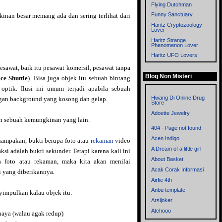
Flying Dutchman
Funny Sanctuary
kinan besar memang ada dan sering terlihat dari
Haritz Cryptozoology
Lover
Haritz Strange
Phenomenon Lover
Haritz UFO Lovers
Imagitopia
sawat, baik itu pesawat komersil, pesawat tanpa
Blog Non Misteri
Left Thinkers
ce Shuttle
). Bisa juga objek itu sebuah bintang
Memories
 optik. Ilusi ini umum terjadi apabila sebuah
Metronom
Hwang Di Online Drug
engan background yang kosong dan gelap.
Store
Mistik Blog
Adoette Jewelry
Mitologi dan
n sebuah kemungkinan yang lain.
Cryptozoology
404 - Page not found
Myst
Acen Indigo
nampakan, bukti berupa foto atau
rekaman
video
Mystery of the World
A Dream of a little girl
ksi adalah bukti sekunder. Tetapi karena kali ini
Mysteryxx
About Basket
a foto atau rekaman, maka kita akan menilai
Nalar - Blog mbah ware
Acak Corak Informasi
i yang diberikannya.
OrionZ
Airfie 4th
Phenomena
Anbu template
nyimpulkan kalau objek itu:
Rensen Blog
Arsijoker
Sisi Lain
Atchooo
ahaya (walau agak redup)
Supernatural
Bahrul Ulum Dot Com