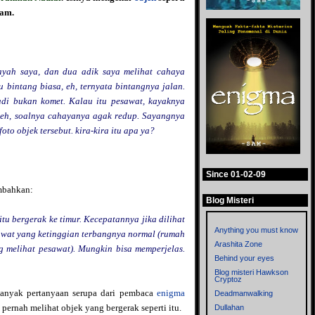
lam.
 ayah saya, dan dua adik saya melihat cahaya
tu bintang biasa, eh, ternyata bintangnya jalan.
jadi bukan komet. Kalau itu pesawat, kayaknya
deh, soalnya cahayanya agak redup. Sayangnya
to objek tersebut. kira-kira itu apa ya?
Since 01-02-09
mbahkan:
Blog Misteri
itu bergerak ke timur. Kecepatannya jika dilihat
Anything you must know
sawat yang ketinggian terbangnya normal (rumah
Arashita Zone
g melihat pesawat). Mungkin bisa memperjelas.
Behind your eyes
Blog misteri Hawkson
Cryptoz
nyak pertanyaan serupa dari pembaca
enigma
Deadmanwalking
pernah melihat objek yang bergerak seperti itu.
Dullahan