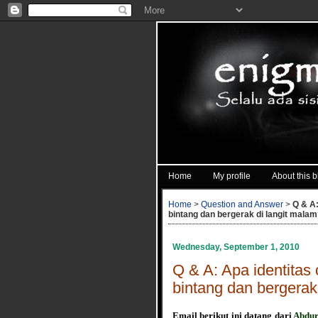
Home
My profile
About this b
Home
>
Question and Answer
>
Q & A:
bintang dan bergerak di langit mala
Wednesday, September 1, 2010
Q & A: Apa identitas 
bintang dan bergerak
Email berikut ini datang dari
Abdur