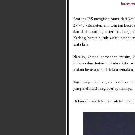
Internat
Saat ini ISS mengitari bumi dari ke
27.743 kilometer/jam. Dengan kecepat
dan dari bumi dapat terlihat berger
Kadang hanya butuh waktu empat me
mata kita.
Namun, karena perbedaan musim, ki
bulan-bulan tertentu. Kalau kita be
malam beberapa kali dalam semalam.
Tentu saja ISS hanyalah satu kemung
yang melintasi langit setiap harinya.
Di bawah ini adalah contoh foto dan 