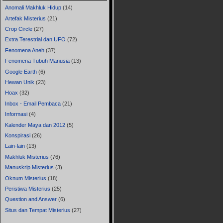
Anomali Makhluk Hidup
(14)
Artefak Misterius
(21)
Crop Circle
(27)
Extra Terestrial dan UFO
(72)
Fenomena Aneh
(37)
Fenomena Tubuh Manusia
(13)
Google Earth
(6)
Hewan Unik
(23)
Hoax
(32)
Inbox - Email Pembaca
(21)
Informasi
(4)
Kalender Maya dan 2012
(5)
Konspirasi
(26)
Lain-lain
(13)
Makhluk Misterius
(76)
Manuskrip Misterius
(3)
Oknum Misterius
(18)
Peristiwa Misterius
(25)
Question and Answer
(6)
Situs dan Tempat Misterius
(27)