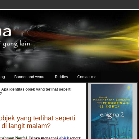
log
Banner and Award
Riddles
Contact me
 Apa identitas objek yang terlihat seperti
m?
objek yang terlihat seperti
 di langit malam?
rahman Naufal
. Isinya mengenai
objek
seperti