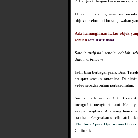
2. Bergerak dengan kecepatan seperti
Dari dua fakta ini, saya bisa memb
objek tersebut. Ini bukan jawaban y
Ada kemungkinan kalau objek yang
sebuah
satelit
artifisial.
Satelit artifisial sendiri adalah 
dalam orbit bumi.
Jadi, bisa berbagai jenis. Bisa
Teles
ataupun stasiun antariksa. Di akhi
video sebagai bahan perbandingan.
Saat ini ada sekitar 35.000 satelit
mengorbit mengitari bumi. Kebanyaka
sampah angkasa. Ada yang berukura
baseball. Pergerakan satelit-satelit d
The Joint Space Operations Center
California.