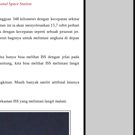
Syammas's blog
ional Space Station
Teka-tekiku
Tentang Dunia
tinggian 348 kilometer dengan kecepatan sekitar
The Answer
an ini ia akan menyelesaikan 15,7 orbit perhari
The Campur Aduk
ak dengan kecepatan seperti sebuah pesawat jet.
Tutorial, Tips dan Trik
Seputar IT
nit baginya untuk melintasi angkasa di depan
Un2kmu
Unearthly
Usamie Comic
ta hanya bisa melihat ISS dengan jelas pada
runtung, kita bisa melihat ISS melintasi langit
kinan. Masih banyak satelit artifisial lainnya
rekaman ISS yang melintasi langit malam.