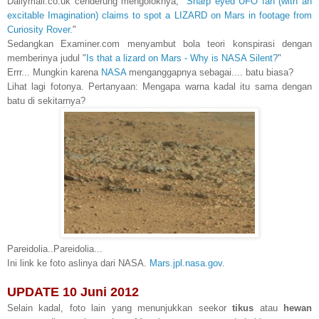
Dailymail.co.uk cenderung mengoloknya, "
Sharp eyed UFO fan (with an
excitable Imagination) claims to spot a LIZARD on Mars in footage from
Curiosity Rover.
"
Sedangkan Examiner.com menyambut bola teori konspirasi dengan
memberinya judul "
Is that a lizard on Mars - Why is NASA Silent?
"
Errr... Mungkin karena
NASA
menganggapnya sebagai.... batu biasa?
Lih
at lagi fotonya.
Pertanyaan: Mengapa warna kadal itu sama dengan
batu di sekitarnya?
Pareidolia..Pareidolia...
Ini link ke foto aslinya dari NASA.
Mars.jpl.nasa.gov
.
UPDATE 10 Juni 2012
Selain kadal, foto lain yang menunjukkan seekor
tikus
atau
hewan