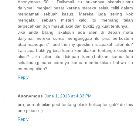
Anonymous 50 : Dailymail itu bukannya skeptis,justru
dailymail menjadi besar karena mereka selalu teliti dalam
mengamati sebuah kasus. Mereka juga sering kok
mengakui sebuah misteri kalo itu memang telah
terpecahkan dgn masuk akal dan bukti2 yg kuat tentunya.
Jika anda bilang "skalipun ada alien di depan mata
dailymail,mereka cuma menganggap itu pria berkostum
atau manequin.", and the my question is apakah alien itu?
Lalu apa bukti yg bisa kamu kemukakan tentang eksistensi
alien? Jika alien itu didepan kamu,bahkan kamu foto
sekalipun,gimana caranya kamu membuktikan bahwa itu
memang alien?
Reply
Anonymous
June 1, 2013 at 4:33 PM
bro, pernah bikin post tentang black helicopter gak? do this
one please :)
Reply