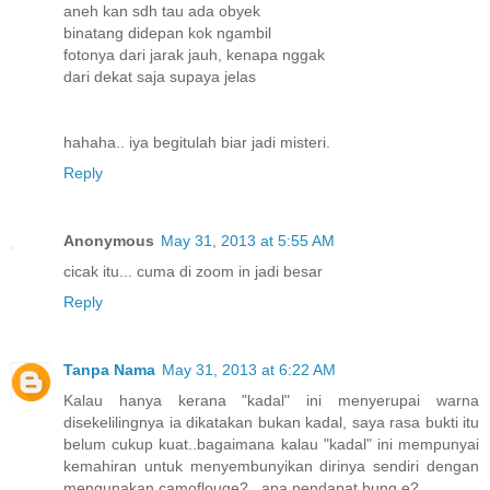
aneh kan sdh tau ada obyek
binatang didepan kok ngambil
fotonya dari jarak jauh, kenapa nggak
dari dekat saja supaya jelas
hahaha.. iya begitulah biar jadi misteri.
Reply
Anonymous
May 31, 2013 at 5:55 AM
cicak itu... cuma di zoom in jadi besar
Reply
Tanpa Nama
May 31, 2013 at 6:22 AM
Kalau hanya kerana "kadal" ini menyerupai warna
disekelilingnya ia dikatakan bukan kadal, saya rasa bukti itu
belum cukup kuat..bagaimana kalau "kadal" ini mempunyai
kemahiran untuk menyembunyikan dirinya sendiri dengan
mengunakan camoflouge?.. apa pendapat bung e?