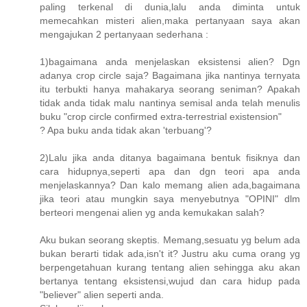
paling terkenal di dunia,lalu anda diminta untuk
memecahkan misteri alien,maka pertanyaan saya akan
mengajukan 2 pertanyaan sederhana :
1)bagaimana anda menjelaskan eksistensi alien? Dgn
adanya crop circle saja? Bagaimana jika nantinya ternyata
itu terbukti hanya mahakarya seorang seniman? Apakah
tidak anda tidak malu nantinya semisal anda telah menulis
buku "crop circle confirmed extra-terrestrial existension"
? Apa buku anda tidak akan 'terbuang'?
2)Lalu jika anda ditanya bagaimana bentuk fisiknya dan
cara hidupnya,seperti apa dan dgn teori apa anda
menjelaskannya? Dan kalo memang alien ada,bagaimana
jika teori atau mungkin saya menyebutnya "OPINI" dlm
berteori mengenai alien yg anda kemukakan salah?
Aku bukan seorang skeptis. Memang,sesuatu yg belum ada
bukan berarti tidak ada,isn't it? Justru aku cuma orang yg
berpengetahuan kurang tentang alien sehingga aku akan
bertanya tentang eksistensi,wujud dan cara hidup pada
"believer" alien seperti anda.