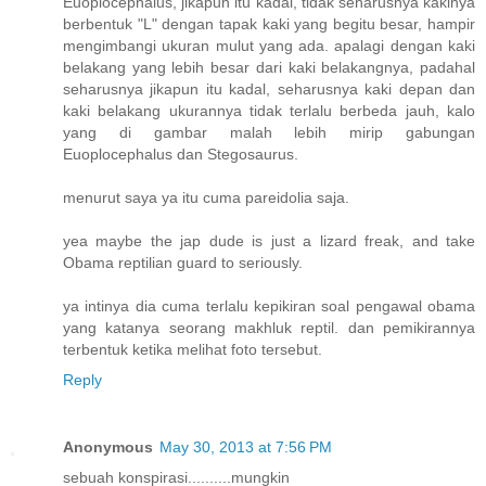
Euoplocephalus, jikapun itu kadal, tidak seharusnya kakinya
berbentuk "L" dengan tapak kaki yang begitu besar, hampir
mengimbangi ukuran mulut yang ada. apalagi dengan kaki
belakang yang lebih besar dari kaki belakangnya, padahal
seharusnya jikapun itu kadal, seharusnya kaki depan dan
kaki belakang ukurannya tidak terlalu berbeda jauh, kalo
yang di gambar malah lebih mirip gabungan
Euoplocephalus dan Stegosaurus.
menurut saya ya itu cuma pareidolia saja.
yea maybe the jap dude is just a lizard freak, and take
Obama reptilian guard to seriously.
ya intinya dia cuma terlalu kepikiran soal pengawal obama
yang katanya seorang makhluk reptil. dan pemikirannya
terbentuk ketika melihat foto tersebut.
Reply
Anonymous
May 30, 2013 at 7:56 PM
sebuah konspirasi..........mungkin