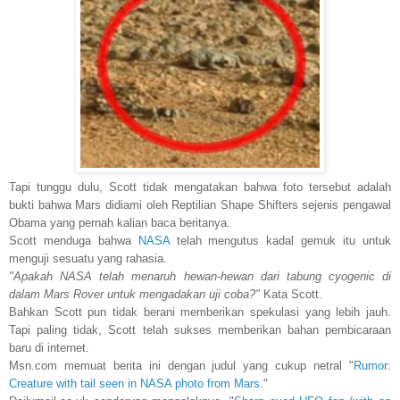
Tapi tunggu dulu, Scott tidak mengatakan bahwa foto tersebut adalah
bukti bahwa Mars didiami oleh Reptilian Shape Shifters sejenis pengawal
Obama yang pernah kalian baca beritanya.
Scott menduga bahwa
NASA
telah mengutus kadal gemuk itu untuk
menguji sesuatu yang rahasia.
"Apakah NASA telah menaruh hewan-hewan dari tabung cyogenic di
dalam Mars Rover untuk mengadakan uji coba?"
Kata Scott.
Bahkan Scott pun tidak berani memberikan spekulasi yang lebih jauh.
Tapi paling tidak, Scott
t
elah
sukses mem
berikan
bahan pembicaraan
baru di internet.
Msn.com memuat berita ini dengan judul yang cukup netral "
Rumor:
Creature with tail seen in NASA photo from Mars.
"