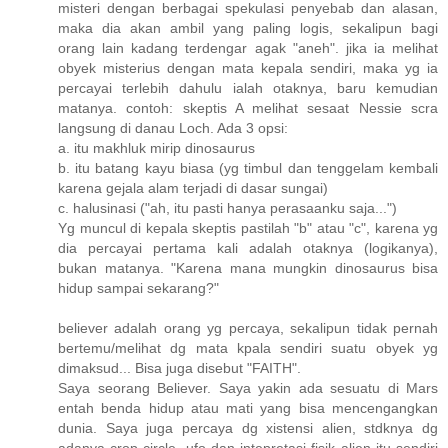
misteri dengan berbagai spekulasi penyebab dan alasan,
maka dia akan ambil yang paling logis, sekalipun bagi
orang lain kadang terdengar agak "aneh". jika ia melihat
obyek misterius dengan mata kepala sendiri, maka yg ia
percayai terlebih dahulu ialah otaknya, baru kemudian
matanya. contoh: skeptis A melihat sesaat Nessie scra
langsung di danau Loch. Ada 3 opsi:
a. itu makhluk mirip dinosaurus
b. itu batang kayu biasa (yg timbul dan tenggelam kembali
karena gejala alam terjadi di dasar sungai)
c. halusinasi ("ah, itu pasti hanya perasaanku saja...")
Yg muncul di kepala skeptis pastilah "b" atau "c", karena yg
dia percayai pertama kali adalah otaknya (logikanya),
bukan matanya. "Karena mana mungkin dinosaurus bisa
hidup sampai sekarang?"
believer adalah orang yg percaya, sekalipun tidak pernah
bertemu/melihat dg mata kpala sendiri suatu obyek yg
dimaksud... Bisa juga disebut "FAITH".
Saya seorang Believer. Saya yakin ada sesuatu di Mars
entah benda hidup atau mati yang bisa mencengangkan
dunia. Saya juga percaya dg xistensi alien, stdknya dg