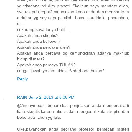
adanya crop circle, ufo dan intepretasi fisik alien itu sendiri
yg trkadang ad dlm prasati. Skalipun saya memfoto alien,
sya tdk prlu repot2 mnunjukan kpda anda dan mereka krna
tuduhan yg saya dpt pastilah: hoax, pareidolia, photoshop,
dll...
sekarang saya tanya balik...
Apakah anda skeptis?
Apakah anda believer?
Apakah anda percaya alien?
Apakah anda percaya dg kemungkinan adanya makhluk
hidup di mars?
Apakah anda percaya TUHAN?
tinggal jawab ya atau tidak. Sederhana bukan?
Reply
RAIN
June 2, 2013 at 6:08 PM
@Anonymous : benar skali penjelasan anda mengenai arti
kata skeptis,karena aku sudah mengenal kata skeptis dari
beberapa tahun yg lalu.
Oke,bayangkan anda seorang profesor pemecah misteri