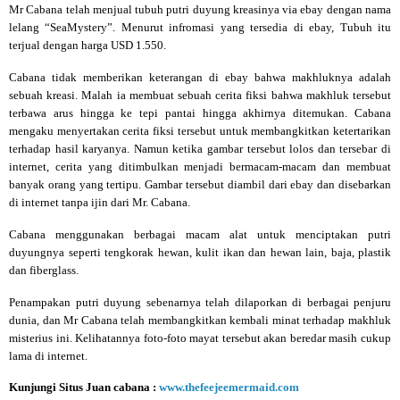
Mr Cabana telah menjual tubuh putri duyung kreasinya via ebay dengan nama
lelang “SeaMystery”. Menurut infromasi yang tersedia di ebay, Tubuh itu
terjual dengan harga USD 1.550.
Cabana tidak memberikan keterangan di ebay bahwa makhluknya adalah
sebuah kreasi. Malah ia membuat sebuah cerita fiksi bahwa makhluk tersebut
terbawa arus hingga ke tepi pantai hingga akhirnya ditemukan. Cabana
mengaku menyertakan cerita fiksi tersebut untuk membangkitkan ketertarikan
terhadap hasil karyanya. Namun ketika gambar tersebut lolos dan tersebar di
internet, cerita yang ditimbulkan menjadi bermacam-macam dan membuat
banyak orang yang tertipu. Gambar tersebut diambil dari ebay dan disebarkan
di internet tanpa ijin dari Mr. Cabana.
Cabana menggunakan berbagai macam alat untuk menciptakan putri
duyungnya seperti tengkorak hewan, kulit ikan dan hewan lain, baja, plastik
dan fiberglass.
Penampakan putri duyung sebenarnya telah dilaporkan di berbagai penjuru
dunia, dan Mr Cabana telah membangkitkan kembali minat terhadap makhluk
misterius ini. Kelihatannya foto-foto mayat tersebut akan beredar masih cukup
lama di internet.
Kunjungi Situs Juan cabana :
www.thefeejeemermaid.com