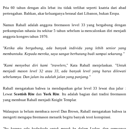
Pria 60 tahun dengan alis lebat itu tidak terlihat seperti ksatria dari abad
pertengahan. Bahkan, akar keluarganya berasal dari Libanon, bukan Eropa.
Namun Rahall adalah anggota freemason level 33 yang bergabung dengan
perkumpulan rahasia itu sekitar 5 tahun sebelum ia mencalonkan diri menjadi
anggota kongres tahun 1976.
"
Ketika aku bergabung, ada banyak individu yang lebih senior yang
membantuku. Kepada mereka, saya sangat berhutang budi sampai sekarang."
"Kami menyebut diri kami "travelers,
" Kata Rahall menjelaskan. "
Untuk
menjadi mason level 32 atau 33, ada banyak level yang harus dilewati
sebelumnya. Dan jalan itu adalah jalan yang panjang."
Rahall mengatakan bahwa ia mendapatkan gelar level 33 lewat dua jalur :
Lewat
Scottish Rite
dan
York Rite
. Itu adalah bagian dari tradisi freemason
yang membuat Rahall menjadi Knight Templar.
Walaupun ia belum membaca novel Dan Brown, Rahall mengatakan bahwa ia
mengerti mengapa freemason menarik begitu banyak teori konspirasi.
"Itu karena ada kode-kode untuk masuk ke dalam Lodge, dan semuanya