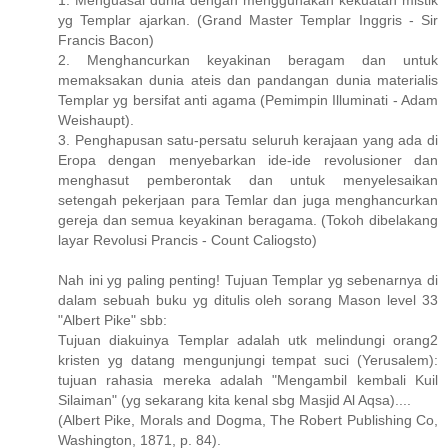
yg Templar ajarkan. (Grand Master Templar Inggris - Sir
Francis Bacon)
2. Menghancurkan keyakinan beragam dan untuk
memaksakan dunia ateis dan pandangan dunia materialis
Templar yg bersifat anti agama (Pemimpin Illuminati - Adam
Weishaupt).
3. Penghapusan satu-persatu seluruh kerajaan yang ada di
Eropa dengan menyebarkan ide-ide revolusioner dan
menghasut pemberontak dan untuk menyelesaikan
setengah pekerjaan para Temlar dan juga menghancurkan
gereja dan semua keyakinan beragama. (Tokoh dibelakang
layar Revolusi Prancis - Count Caliogsto)
Nah ini yg paling penting! Tujuan Templar yg sebenarnya di
dalam sebuah buku yg ditulis oleh sorang Mason level 33
"Albert Pike" sbb:
Tujuan diakuinya Templar adalah utk melindungi orang2
kristen yg datang mengunjungi tempat suci (Yerusalem):
tujuan rahasia mereka adalah "Mengambil kembali Kuil
Silaiman" (yg sekarang kita kenal sbg Masjid Al Aqsa)....
(Albert Pike, Morals and Dogma, The Robert Publishing Co,
Washington, 1871, p. 84).