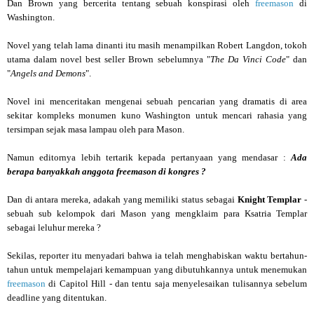
Dan Brown yang bercerita tentang sebuah konspirasi oleh
freemason
di
Washington.
Novel yang telah lama dinanti itu masih menampilkan Robert Langdon, tokoh
utama dalam novel best seller Brown sebelumnya "
The Da Vinci Code
" dan
"
Angels and Demons
".
Novel ini menceritakan mengenai sebuah pencarian yang dramatis di area
sekitar kompleks monumen kuno Washington untuk mencari rahasia yang
tersimpan sejak masa lampau oleh para Mason.
Namun editornya lebih tertarik kepada pertanyaan yang mendasar :
Ada
berapa banyakkah anggota freemason di kongres ?
Dan di antara mereka, adakah yang memiliki status sebagai
Knight Templar
-
sebuah sub kelompok dari Mason yang mengklaim para Ksatria Templar
sebagai leluhur mereka ?
Sekilas, reporter itu menyadari bahwa ia telah menghabiskan waktu bertahun-
tahun untuk mempelajari kemampuan yang dibutuhkannya untuk menemukan
freemason
di Capitol Hill - dan tentu saja menyelesaikan tulisannya sebelum
deadline yang ditentukan.