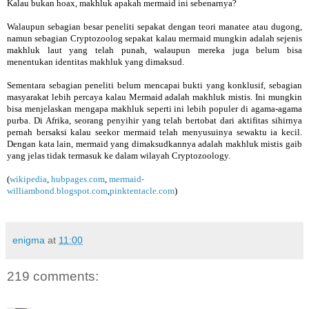
Kalau bukan hoax, makhluk apakah mermaid ini sebenarnya?
Walaupun sebagian besar peneliti sepakat dengan teori manatee atau dugong,
namun sebagian Cryptozoolog sepakat kalau mermaid mungkin adalah sejenis
makhluk laut yang telah punah, walaupun mereka juga belum bisa
menentukan identitas makhluk yang dimaksud.
Sementara sebagian peneliti belum mencapai bukti yang konklusif, sebagian
masyarakat lebih percaya kalau Mermaid adalah makhluk mistis. Ini mungkin
bisa menjelaskan mengapa makhluk seperti ini lebih populer di agama-agama
purba. Di Afrika, seorang penyihir yang telah bertobat dari aktifitas sihirnya
pernah bersaksi kalau seekor mermaid telah menyusuinya sewaktu ia kecil.
Dengan kata lain, mermaid yang dimaksudkannya adalah makhluk mistis gaib
yang jelas tidak termasuk ke dalam wilayah Cryptozoology.
(
wikipedia
,
hubpages.com
,
mermaid-
williambond.blogspot.com
,
pinktentacle.com
)
enigma
at
11:00
219 comments: