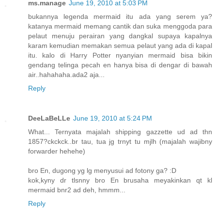
ms.manage
June 19, 2010 at 5:03 PM
bukannya legenda mermaid itu ada yang serem ya?
katanya mermaid memang cantik dan suka menggoda para
pelaut menuju perairan yang dangkal supaya kapalnya
karam kemudian memakan semua pelaut yang ada di kapal
itu. kalo di Harry Potter nyanyian mermaid bisa bikin
gendang telinga pecah en hanya bisa di dengar di bawah
air..hahahaha.ada2 aja...
Reply
DeeLaBeLLe
June 19, 2010 at 5:24 PM
What... Ternyata majalah shipping gazzette ud ad thn
1857?ckckck..br tau, tua jg trnyt tu mjlh (majalah wajibny
forwarder hehehe)
bro En, dugong yg lg menyusui ad fotony ga? :D
kok,kyny dr tlsnny bro En brusaha meyakinkan qt kl
mermaid bnr2 ad deh, hmmm...
Reply