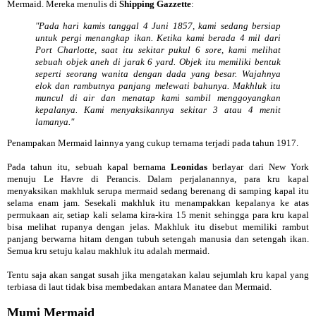
Mermaid. Mereka menulis di
Shipping Gazzette
:
"Pada hari kamis tanggal 4 Juni 1857, kami sedang bersiap
untuk pergi menangkap ikan. Ketika kami berada 4 mil dari
Port Charlotte, saat itu sekitar pukul 6 sore, kami melihat
sebuah objek aneh di jarak 6 yard. Objek itu memiliki bentuk
seperti seorang wanita dengan dada yang besar. Wajahnya
elok dan rambutnya panjang melewati bahunya. Makhluk itu
muncul di air dan menatap kami sambil menggoyangkan
kepalanya. Kami menyaksikannya sekitar 3 atau 4 menit
lamanya."
Penampakan Mermaid lainnya yang cukup ternama terjadi pada tahun 1917.
Pada tahun itu, sebuah kapal bernama
Leonidas
berlayar dari New York
menuju Le Havre di Perancis. Dalam perjalanannya, para kru kapal
menyaksikan makhluk serupa mermaid sedang berenang di samping kapal itu
selama enam jam. Sesekali makhluk itu menampakkan kepalanya ke atas
permukaan air, setiap kali selama kira-kira 15 menit sehingga para kru kapal
bisa melihat rupanya dengan jelas. Makhluk itu disebut memiliki rambut
panjang berwarna hitam dengan tubuh setengah manusia dan setengah ikan.
Semua kru setuju kalau makhluk itu adalah mermaid.
Tentu saja akan sangat susah jika mengatakan kalau sejumlah kru kapal yang
terbiasa di laut tidak bisa membedakan antara Manatee dan Mermaid.
Mumi Mermaid