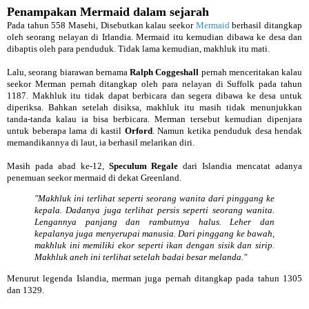
Penampakan Mermaid dalam sejarah
Pada tahun 558 Masehi, Disebutkan kalau seekor
Mermaid
berhasil ditangkap
oleh seorang nelayan di Irlandia. Mermaid itu kemudian dibawa ke desa dan
dibaptis oleh para penduduk. Tidak lama kemudian, makhluk itu mati.
Lalu, seorang biarawan bernama
Ralph Coggeshall
pernah menceritakan kalau
seekor Merman pernah ditangkap oleh para nelayan di Suffolk pada tahun
1187. Makhluk itu tidak dapat berbicara dan segera dibawa ke desa untuk
diperiksa. Bahkan setelah disiksa, makhluk itu masih tidak menunjukkan
tanda-tanda kalau ia bisa berbicara. Merman tersebut kemudian dipenjara
untuk beberapa lama di kastil
Orford
. Namun ketika penduduk desa hendak
memandikannya di laut, ia berhasil melarikan diri.
Masih pada abad ke-12,
Speculum Regale
dari Islandia mencatat adanya
penemuan seekor mermaid di dekat Greenland.
"Makhluk ini terlihat seperti seorang wanita dari pinggang ke
kepala. Dadanya juga terlihat persis seperti seorang wanita.
Lengannya panjang dan rambutnya halus. Leher dan
kepalanya juga menyerupai manusia. Dari pinggang ke bawah,
makhluk ini memiliki ekor seperti ikan dengan sisik dan sirip.
Makhluk aneh ini terlihat setelah badai besar melanda."
Menurut legenda Islandia, merman juga pernah ditangkap pada tahun 1305
dan 1329.