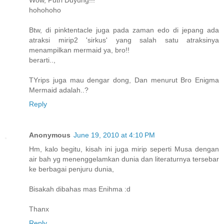
Wow, Putri Duyung!!!
hohohoho
Btw, di pinktentacle juga pada zaman edo di jepang ada
atraksi mirip2 'sirkus' yang salah satu atraksinya
menampilkan mermaid ya, bro!!
berarti..,
TYrips juga mau dengar dong, Dan menurut Bro Enigma
Mermaid adalah..?
Reply
Anonymous
June 19, 2010 at 4:10 PM
Hm, kalo begitu, kisah ini juga mirip seperti Musa dengan
air bah yg menenggelamkan dunia dan literaturnya tersebar
ke berbagai penjuru dunia,
Bisakah dibahas mas Enihma :d
Thanx
Reply