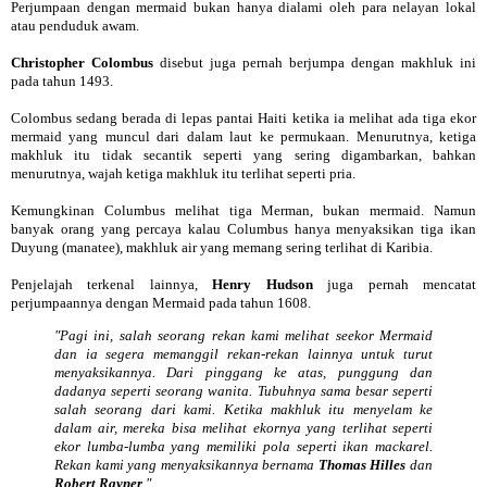
Perjumpaan dengan mermaid bukan hanya dialami oleh para nelayan lokal
atau penduduk awam.
Christopher Colombus
disebut juga pernah berjumpa dengan makhluk ini
pada tahun 1493.
Colombus sedang berada di lepas pantai Haiti ketika ia melihat ada tiga ekor
mermaid yang muncul dari dalam laut ke permukaan. Menurutnya, ketiga
makhluk itu tidak secantik seperti yang sering digambarkan, bahkan
menurutnya, wajah ketiga makhluk itu terlihat seperti pria.
Kemungkinan Columbus melihat tiga Merman, bukan mermaid. Namun
banyak orang yang percaya kalau Columbus hanya menyaksikan tiga ikan
Duyung (manatee), makhluk air yang memang sering terlihat di Karibia.
Penjelajah terkenal lainnya,
Henry Hudson
juga pernah mencatat
perjumpaannya dengan Mermaid pada tahun 1608.
"Pagi ini, salah seorang rekan kami melihat seekor Mermaid
dan ia segera memanggil rekan-rekan lainnya untuk turut
menyaksikannya. Dari pinggang ke atas, punggung dan
dadanya seperti seorang wanita. Tubuhnya sama besar seperti
salah seorang dari kami. Ketika makhluk itu menyelam ke
dalam air, mereka bisa melihat ekornya yang terlihat seperti
ekor lumba-lumba yang memiliki pola seperti ikan mackarel.
Rekan kami yang menyaksikannya bernama
Thomas Hilles
dan
Robert Rayner
."