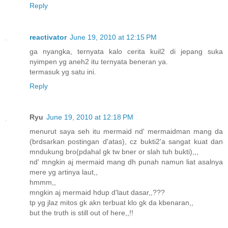
Reply
reactivator
June 19, 2010 at 12:15 PM
ga nyangka, ternyata kalo cerita kuil2 di jepang suka
nyimpen yg aneh2 itu ternyata beneran ya.
termasuk yg satu ini.
Reply
Ryu
June 19, 2010 at 12:18 PM
menurut saya seh itu mermaid nd' mermaidman mang da
(brdsarkan postingan d'atas), cz bukti2'a sangat kuat dan
mndukung bro(pdahal gk tw bner or slah tuh bukti),,,
nd' mngkin aj mermaid mang dh punah namun liat asalnya
mere yg artinya laut,,
hmmm,,
mngkin aj mermaid hdup d'laut dasar,,???
tp yg jlaz mitos gk akn terbuat klo gk da kbenaran,,
but the truth is still out of here,,!!