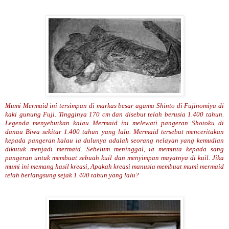
Mumi Mermaid ini tersimpan di markas besar agama Shinto di Fujinomiya di
kaki gunung Fuji. Tingginya 170 cm dan disebut telah berusia 1.400 tahun.
Legenda menyebutkan kalau Mermaid ini melewati pangeran Shotoku di
danau Biwa sekitar 1.400 tahun yang lalu. Mermaid tersebut menceritakan
kepada pangeran kalau ia dulunya adalah seorang nelayan yang kemudian
dikutuk menjadi mermaid. Sebelum meninggal, ia meminta kepada sang
pangeran untuk membuat sebuah kuil dan menyimpan mayatnya di kuil. Jika
mumi ini memang hasil kreasi, Apakah kreasi manusia membuat mumi mermaid
telah berlangsung sejak 1.400 tahun yang lalu?