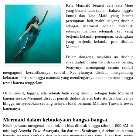
Kata Mermaid berasal dari kata Mere
yang berarti Laut (dalam bahasa Inggris
kuno) dan kata Maid yang berarti
perempuan. Jadi, makhluk yang disebut
sebagai Mermaid adalah makhluk
setengah manusia setengah ikan yang
berjenis kelamin perempuan, sedangkan
yang berjenis kelamin pria disebut
Merman.
Dalam dongeng, makhluk ini disebut
suka duduk di atas batu di dekat pantai,
bernyanyi, memegangi cermin sambil
mengagumi kecantikannya sendiri. Nyanyiannya disebut mengandung
kekuatan mistis sehingga manusia yang mendengarnya akan terpesona hingga
tewas karena tenggelam.
Di Cornwall, Inggris, ada sebuah batu yang disebut sebagai batu Mermaid
karena seekor Mermaid disebut pernah duduk di atas batu itu dan bernyanyi
hingga menyebabkan seorang nelayan lokal bernama Matthew Trawella tewas
karenanya.
Mermaid dalam kebudayaan bangsa-bangsa
Kisah pertama mengenai makhluk ini bisa dilacak hingga tahun 1.000 SM di
mitologi
Assyria
. Dewi
Atargatis
, ibu dari ratu
Semiramis
, disebut jatuh cinta
kepada seorang gembala dari kalangan manusia yang fana. Suatu hari, tanpa