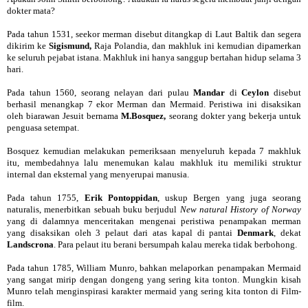
dokter mata?
Pada tahun 1531, seekor merman disebut ditangkap di Laut Baltik dan segera
dikirim ke
Sigismund,
Raja Polandia, dan makhluk ini kemudian dipamerkan
ke seluruh pejabat istana. Makhluk ini hanya sanggup bertahan hidup selama 3
hari.
Pada tahun 1560, seorang nelayan dari pulau
Mandar
di
Ceylon
disebut
berhasil menangkap 7 ekor Merman dan Mermaid. Peristiwa ini disaksikan
oleh biarawan Jesuit bernama
M.Bosquez,
seorang dokter yang bekerja untuk
penguasa setempat.
Bosquez kemudian melakukan pemeriksaan menyeluruh kepada 7 makhluk
itu, membedahnya lalu menemukan kalau makhluk itu memiliki struktur
internal dan eksternal yang menyerupai manusia.
Pada tahun 1755,
Erik Pontoppidan
, uskup Bergen yang juga seorang
naturalis, menerbitkan sebuah buku berjudul
New natural History of Norway
yang di dalamnya menceritakan mengenai peristiwa penampakan merman
yang disaksikan oleh 3 pelaut dari atas kapal di pantai
Denmark
, dekat
Landscrona
. Para pelaut itu berani bersumpah kalau mereka tidak berbohong.
Pada tahun 1785, William Munro, bahkan melaporkan penampakan Mermaid
yang sangat mirip dengan dongeng yang sering kita tonton. Mungkin kisah
Munro telah menginspirasi karakter mermaid yang sering kita tonton di Film-
film.