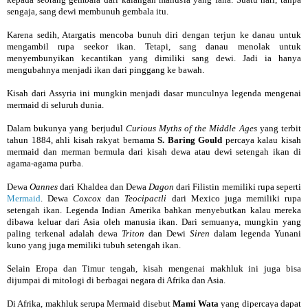
sengaja, sang dewi membunuh gembala itu.
Karena sedih, Atargatis mencoba bunuh diri dengan terjun ke danau untuk
mengambil rupa seekor ikan. Tetapi, sang danau menolak untuk
menyembunyikan kecantikan yang dimiliki sang dewi. Jadi ia hanya
mengubahnya menjadi ikan dari pinggang ke bawah.
Kisah dari Assyria ini mungkin menjadi dasar munculnya legenda mengenai
mermaid di seluruh dunia.
Dalam bukunya yang berjudul
Curious Myths of the Middle Ages
yang terbit
tahun 1884, ahli kisah rakyat bernama
S. Baring Gould
percaya kalau kisah
mermaid dan merman bermula dari kisah dewa atau dewi setengah ikan di
agama-agama purba.
Dewa
Oannes
dari Khaldea dan Dewa
Dagon
dari Filistin memiliki rupa seperti
Mermaid
. Dewa
Coxcox
dan
Teocipactli
dari Mexico juga memiliki rupa
setengah ikan. Legenda Indian Amerika bahkan menyebutkan kalau mereka
dibawa keluar dari Asia oleh manusia ikan. Dari semuanya, mungkin yang
paling terkenal adalah dewa
Triton
dan Dewi
Siren
dalam legenda Yunani
kuno yang juga memiliki tubuh setengah ikan.
Selain Eropa dan Timur tengah, kisah mengenai makhluk ini juga bisa
dijumpai di mitologi di berbagai negara di Afrika dan Asia.
Di Afrika, makhluk serupa Mermaid disebut
Mami Wata
yang dipercaya dapat