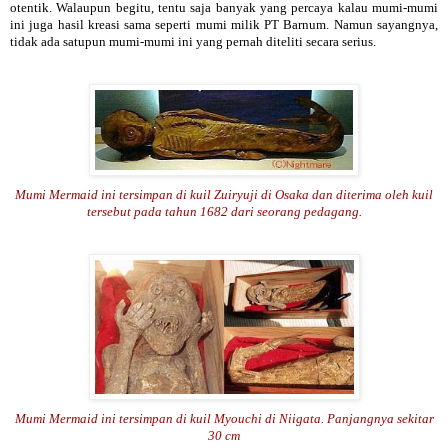
otentik. Walaupun begitu, tentu saja banyak yang percaya kalau mumi-mumi
ini juga hasil kreasi sama seperti mumi milik PT Barnum. Namun sayangnya,
tidak ada satupun mumi-mumi ini yang pernah diteliti secara serius.
Mumi Mermaid ini tersimpan di kuil Zuiryuji di Osaka dan diterima oleh kuil
tersebut pada tahun 1682 dari seorang pedagang.
Mumi Mermaid ini tersimpan di kuil Myouchi di Niigata. Panjangnya sekitar
30 cm