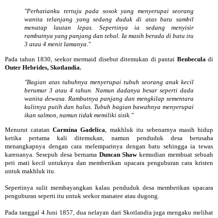
"Perhatianku tertuju pada sosok yang menyerupai seorang
wanita telanjang yang sedang duduk di atas batu sambil
menatap lautan lepas. Sepertinya ia sedang menyisir
rambutnya yang panjang dan tebal. Ia masih berada di batu itu
3 atau 4 menit lamanya."
Pada tahun 1830, seekor mermaid disebut ditemukan di pantai
Benbecula
di
Outer Hebrides, Skotlandia.
"Bagian atas tubuhnya menyerupai tubuh seorang anak kecil
berumur 3 atau 4 tahun. Namun dadanya besar seperti dada
wanita dewasa. Rambutnya panjang dan mengkilap sementara
kulitnya putih dan halus. Tubuh bagian bawahnya menyerupai
ikan salmon, namun tidak memiliki sisik."
Menurut catatan
Carmina Gadelica
, makhluk itu sebenarnya masih hidup
ketika pertama kali ditemukan, namun penduduk desa berusaha
menangkapnya dengan cara melemparinya dengan batu sehingga ia tewas
karenanya. Sesepuh desa bernama
Duncan Shaw
kemudian membuat sebuah
peti mati kecil untuknya dan memberikan upacara penguburan cara kristen
untuk makhluk itu.
Sepertinya sulit membayangkan kalau penduduk desa memberikan upacara
penguburan seperti itu untuk seekor manatee atau dugong.
Pada tanggal 4 Juni 1857, dua nelayan dari Skotlandia juga mengaku melihat