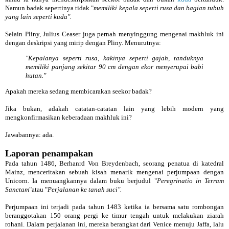
Namun badak sepertinya tidak "
memiliki kepala seperti rusa dan bagian tubuh
yang lain seperti kuda".
Selain Pliny, Julius Ceaser juga pernah menyinggung mengenai makhluk ini
dengan deskripsi yang mirip dengan Pliny. Menurutnya:
"Kepalanya seperti rusa, kakinya seperti gajah, tanduknya
memiliki panjang sekitar 90 cm dengan ekor menyerupai babi
hutan."
Apakah mereka sedang membicarakan seekor badak?
Jika bukan, adakah catatan-catatan lain yang lebih modern yang
mengkonfirmasikan keberadaan makhluk ini?
Jawabannya: ada.
Laporan penampakan
Pada tahun 1486, Berhanrd Von Breydenbach, seorang penatua di katedral
Mainz, menceritakan sebuah kisah menarik mengenai perjumpaan dengan
Unicorn. Ia menuangkannya dalam buku berjudul "
Peregrinatio in Terram
Sanctam
"atau "
Perjalanan ke tanah suci".
Perjumpaan ini terjadi pada tahun 1483 ketika ia bersama satu rombongan
beranggotakan 150 orang pergi ke timur tengah untuk melakukan ziarah
rohani. Dalam perjalanan ini, mereka berangkat dari Venice menuju Jaffa, lalu