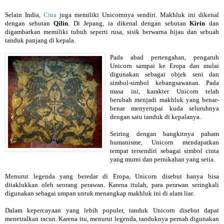
Selain India,
Cina
juga memiliki Unicornnya sendiri. Makhluk ini dikenal
dengan sebutan
Qilin
. Di Jepang, ia dikenal dengan sebutan
Kirin
dan
digambarkan memiliki tubuh seperti rusa, sisik berwarna hijau dan sebuah
tanduk panjang di kepala.
Pada abad pertengahan, pengaruh
Unicorn sampai ke Eropa dan mulai
digunakan sebagai objek seni dan
simbol-simbol kebangsawanan. Pada
masa ini, karakter Unicorn telah
berubah menjadi makhluk yang benar-
benar menyerupai kuda seluruhnya
dengan satu tanduk di kepalanya.
Seiring dengan bangkitnya paham
humanisme, Unicorn mendapatkan
tempat tersendiri sebagai simbol cinta
yang murni dan pernikahan yang setia.
Menurut legenda yang beredar di Eropa, Unicorn disebut hanya bisa
ditaklukkan oleh seorang perawan. Karena itulah, para perawan seringkali
digunakan sebagai umpan untuk menangkap makhluk ini di alam liar.
Dalam kepercayaan yang lebih populer, tanduk Unicorn disebut dapat
menetralkan racun. Karena itu, menurut legenda, tanduknya pernah digunakan