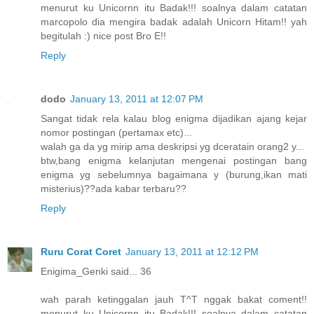
menurut ku Unicornn itu Badak!!! soalnya dalam catatan
marcopolo dia mengira badak adalah Unicorn Hitam!! yah
begitulah :) nice post Bro E!!
Reply
dodo
January 13, 2011 at 12:07 PM
Sangat tidak rela kalau blog enigma dijadikan ajang kejar
nomor postingan (pertamax etc)...
walah ga da yg mirip ama deskripsi yg dceratain orang2 y...
btw,bang enigma kelanjutan mengenai postingan bang
enigma yg sebelumnya bagaimana y (burung,ikan mati
misterius)??ada kabar terbaru??
Reply
Ruru Corat Coret
January 13, 2011 at 12:12 PM
Enigima_Genki said... 36
wah parah ketinggalan jauh T^T nggak bakat coment!!
menurut ku Unicornn itu Badak!!! soalnya dalam catatan