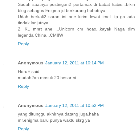
Sudah saatnya postingan2 pertamax di babat habis...bikin
blog sebagus Enigma jd berkurang bobotnya..
Udah berkali2 saran ini ane kirim lewat imel...tp ga ada
tindak lanjutnya...
2. KL mnrt ane ...Unicorn cm hoax...kayak Naga dlm
legenda China...CMIIW
Reply
Anonymous
January 12, 2011 at 10:14 PM
HeruE said...
mudah2an masuk 20 besar ni...
Reply
Anonymous
January 12, 2011 at 10:52 PM
yang ditunggu akhirnya datang juga.haha
mr.enigma baru punya waktu skrg ya
Reply