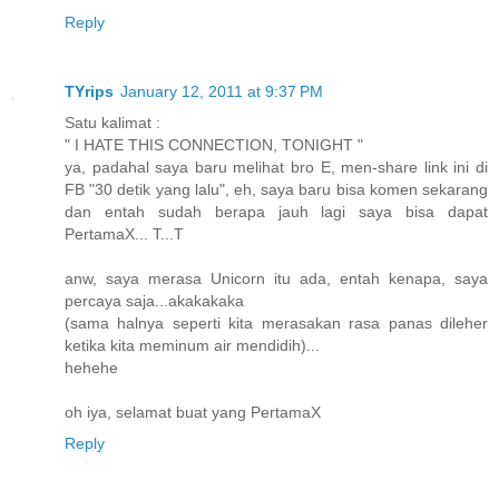
Reply
TYrips
January 12, 2011 at 9:37 PM
Satu kalimat :
" I HATE THIS CONNECTION, TONIGHT "
ya, padahal saya baru melihat bro E, men-share link ini di
FB "30 detik yang lalu", eh, saya baru bisa komen sekarang
dan entah sudah berapa jauh lagi saya bisa dapat
PertamaX... T...T
anw, saya merasa Unicorn itu ada, entah kenapa, saya
percaya saja...akakakaka
(sama halnya seperti kita merasakan rasa panas dileher
ketika kita meminum air mendidih)...
hehehe
oh iya, selamat buat yang PertamaX
Reply