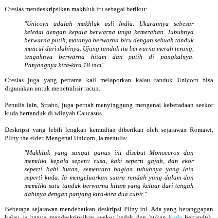
Ctesias mendeskripsikan makhluk itu sebagai berikut:
"Unicorn adalah makhluk asli India. Ukurannya sebesar
keledai dengan kepala berwarna ungu kemerahan. Tubuhnya
berwarna putih, matanya berwarna biru dengan sebuah tanduk
muncul dari dahinya. Ujung tanduk itu berwarna merah terang,
tengahnya berwarna hitam dan putih di pangkalnya.
Panjangnya kira-kira 18 inci"
Ctesias juga yang pertama kali melaporkan kalau tanduk Unicorn bisa
digunakan untuk menetralisir racun.
Penulis lain, Strabo, juga pernah menyinggung mengenai keberadaan seekor
kuda bertanduk di wilayah Caucasus.
Deskripsi yang lebih lengkap kemudian diberikan oleh sejarawan Romawi,
Pliny the elder. Mengenai Unicorn, Ia menulis:
"Makhluk yang sangat ganas ini disebut Monoceros dan
memiliki kepala seperti rusa, kaki seperti gajah, dan ekor
seperti babi hutan, sementara bagian tubuhnya yang lain
seperti kuda. Ia mengeluarkan suara rendah yang dalam dan
memiliki satu tanduk berwarna hitam yang keluar dari tengah
dahinya dengan panjang kira-kira dua cubit."
Beberapa sejarawan mendebatkan deskripsi Pliny ini. Ada yang beranggapan
kalau ia hanya mendeskripsikan seekor badak dan bukan
kuda
bertanduk.