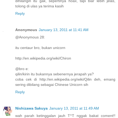
dihilangin itu gak, sepertinya hoax, tapi biar lebih jelas,
tolong di ulas ya terima kasih
Reply
Anonymous
January 13, 2011 at 11:41 AM
@Anonymous 28:
itu centaur bro, bukan unicorn
http://en.wikipedia.org/wiki/Chiron
@bro e:
qilin/kirin itu bukannya sebenernya jerapah ya?
coba cek di http://en.wikipedia.org/wiki/Qilin deh, emang
sering dibilang sebagai Chinese Unicorn sih
Reply
Nishizawa Sakuya
January 13, 2011 at 11:49 AM
wah parah ketinggalan jauh T^T nggak bakat coment!!