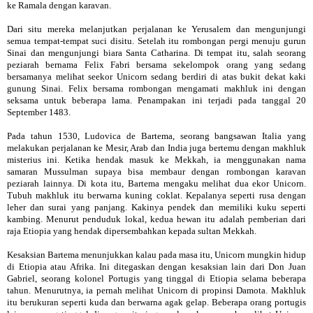
ke Ramala dengan karavan.
Dari situ mereka melanjutkan perjalanan ke Yerusalem dan mengunjungi
semua tempat-tempat suci disitu. Setelah itu rombongan pergi menuju gurun
Sinai dan mengunjungi biara Santa Catharina. Di tempat itu, salah seorang
peziarah bernama Felix Fabri bersama sekelompok orang yang sedang
bersamanya melihat seekor Unicorn sedang berdiri di atas bukit dekat kaki
gunung Sinai. Felix bersama rombongan mengamati makhluk ini dengan
seksama untuk beberapa lama. Penampakan ini terjadi pada tanggal 20
September 1483.
Pada tahun 1530, Ludovica de Bartema, seorang bangsawan Italia yang
melakukan perjalanan ke Mesir, Arab dan India juga bertemu dengan makhluk
misterius ini. Ketika hendak masuk ke Mekkah, ia menggunakan nama
samaran Mussulman supaya bisa membaur dengan rombongan karavan
peziarah lainnya. Di kota itu, Bartema mengaku melihat dua ekor Unicorn.
Tubuh makhluk itu berwarna kuning coklat. Kepalanya seperti rusa dengan
leher dan surai yang panjang. Kakinya pendek dan memiliki kuku seperti
kambing. Menurut penduduk lokal, kedua hewan itu adalah pemberian dari
raja Etiopia yang hendak dipersembahkan kepada sultan Mekkah.
Kesaksian Bartema menunjukkan kalau pada masa itu, Unicorn mungkin hidup
di Etiopia atau Afrika. Ini ditegaskan dengan kesaksian lain dari Don Juan
Gabriel, seorang kolonel Portugis yang tinggal di Etiopia selama beberapa
tahun. Menurutnya, ia pernah melihat Unicorn di propinsi Damota. Makhluk
itu berukuran seperti kuda dan berwarna agak gelap. Beberapa orang portugis