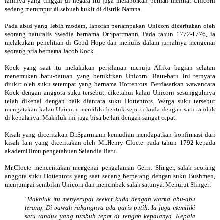
lainnya yang tinggal di negara itu juga melaporkan pernah melihat Unicorn
sedang merumput di sebuah bukit di distrik Namna.
Pada abad yang lebih modern, laporan penampakan Unicorn diceritakan oleh
seorang naturalis Swedia bernama Dr.Sparrmann. Pada tahun 1772-1776, ia
melakukan penelitian di Good Hope dan menulis dalam jurnalnya mengenai
seorang pria bernama Jacob Kock.
Kock yang saat itu melakukan perjalanan menuju Afrika bagian selatan
menemukan batu-batuan yang berukirkan Unicorn. Batu-batu ini ternyata
diukir oleh suku setempat yang bernama Hottentots. Berdasarkan wawancara
Kock dengan anggota suku tersebut, diketahui kalau Unicorn sesungguhnya
telah dikenal dengan baik diantara suku Hottentots. Warga suku tersebut
mengatakan kalau Unicorn memiliki bentuk seperti kuda dengan satu tanduk
di kepalanya. Makhluk ini juga bisa berlari dengan sangat cepat.
Kisah yang diceritakan Dr.Sparrmann kemudian mendapatkan konfirmasi dari
kisah lain yang diceritakan oleh Mr.Henry Cloete pada tahun 1792 kepada
akademi ilmu pengetahuan Selandia Baru.
Mr.Cloete menceritakan mengenai pengalaman Gerrit Slinger, salah seorang
anggota suku Hottentots yang saat sedang berperang dengan suku Bushmen,
menjumpai sembilan Unicorn dan menembak salah satunya. Menurut Slinger:
"Makhluk itu menyerupai seekor kuda dengan warna abu-abu
terang. Di bawah rahangnya ada garis putih. Ia juga memiliki
satu tanduk yang tumbuh tepat di tengah kepalanya. Kepala