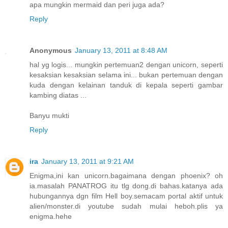
apa mungkin mermaid dan peri juga ada?
Reply
Anonymous
January 13, 2011 at 8:48 AM
hal yg logis... mungkin pertemuan2 dengan unicorn, seperti
kesaksian kesaksian selama ini... bukan pertemuan dengan
kuda dengan kelainan tanduk di kepala seperti gambar
kambing diatas ...
Banyu mukti
Reply
ira
January 13, 2011 at 9:21 AM
Enigma,ini kan unicorn.bagaimana dengan phoenix? oh
ia.masalah PANATROG itu tlg dong.di bahas.katanya ada
hubungannya dgn film Hell boy.semacam portal aktif untuk
alien/monster.di youtube sudah mulai heboh.plis ya
enigma.hehe