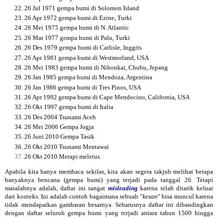
26 Jul 1971 gempa bumi di Solomon Island
26 Apr 1972 gempa bumi di Ezine, Turki
26 Mei 1975 gempa bumi di N. Atlantic
26 Mar 1977 gempa bumi di Palu, Turki
26 Des 1979 gempa bumi di Carlisle, Inggris
26 Apr 1981 gempa bumi di Westmorland, USA
26 Mei 1983 gempa bumi di Nihonkai, Chubu, Jepang
26 Jan 1985 gempa bumi di Mendoza, Argentina
26 Jan 1986 gempa bumi di Tres Pinos, USA
26 Apr 1992 gempa bumi di Cape Mendocino, California, USA
26 Okt 1997 gempa bumi di Italia
26 Des 2004 Tsunami Aceh
26 Mei 2006 Gempa Jogja
26 Juni 2010 Gempa Tasik
26 Okt 2010 Tsunami Mentawai
26 Okt 2010 Merapi meletus.
Apabila kita hanya membaca sekilas, kita akan segera takjub melihat betapa
banyaknya bencana (gempa bumi) yang terjadi pada tanggal 26. Tetapi
masalahnya adalah, daftar ini sangat
misleading
karena telah ditarik keluar
dari konteks. Ini adalah contoh bagaimana sebuah "
kesan
" bisa muncul karena
tidak mendapatkan gambaran besarnya. Seharusnya daftar ini dibandingkan
dengan daftar seluruh gempa bumi yang terjadi antara tahun 1500 hingga