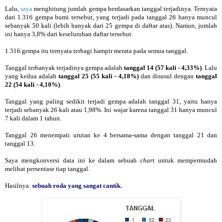
Lalu,
saya
menghitung jumlah gempa berdasarkan tanggal terjadinya. Ternyata
dari 1.316 gempa bumi tersebut, yang terjadi pada tanggal 26 hanya muncul
sebanyak 50 kali (lebih banyak dari 25 gempa di daftar atas). Namun, jumlah
ini hanya 3,8% dari keseluruhan daftar tersebut.
1.316 gempa itu ternyata terbagi hampir merata pada semua tanggal.
Tanggal terbanyak terjadinya gempa adalah
tanggal 14 (57 kali - 4,33%)
. Lalu
yang kedua adalah
tanggal 25 (55 kali - 4,18%)
dan disusul dengan
tanggal
22 (54 kali - 4,10%)
.
Tanggal yang paling sedikit terjadi gempa adalah tanggal 31, yaitu hanya
terjadi sebanyak 26 kali atau 1,98%. Ini wajar karena tanggal 31 hanya muncul
7 kali dalam 1 tahun.
Tanggal 26 menempati urutan ke 4 bersama-sama dengan tanggal 21 dan
tanggal 13.
Saya mengkonversi data ini ke dalam sebuah
chart
untuk mempermudah
melihat persentase tiap tanggal.
Hasilnya:
sebuah roda yang sangat cantik.