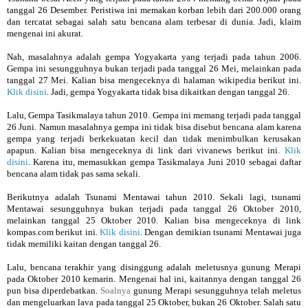
tanggal 26 Desember. Peristiwa ini memakan korban lebih dari 200.000 orang
dan tercatat sebagai salah satu bencana alam terbesar di dunia. Jadi, klaim
mengenai ini akurat.
Nah, masalahnya adalah gempa Yogyakarta yang terjadi pada tahun 2006.
Gempa ini sesungguhnya bukan terjadi pada tanggal 26 Mei, melainkan pada
tanggal 27 Mei. Kalian bisa mengeceknya di halaman wikipedia berikut ini.
Klik disini
. Jadi, gempa Yogyakarta tidak bisa dikaitkan dengan tanggal 26.
Lalu, Gempa Tasikmalaya tahun 2010. Gempa ini memang terjadi pada tanggal
26 Juni. Namun masalahnya gempa ini tidak bisa disebut bencana alam karena
gempa yang terjadi berkekuatan kecil dan tidak menimbulkan kerusakan
apapun. Kalian bisa mengeceknya di link dari vivanews berikut ini.
Klik
disini
. Karena itu, memasukkan gempa Tasikmalaya Juni 2010 sebagai daftar
bencana alam tidak pas sama sekali.
Berikutnya adalah Tsunami Mentawai tahun 2010. Sekali lagi, tsunami
Mentawai sesungguhnya bukan terjadi pada tanggal 26 Oktober 2010,
melainkan tanggal 25 Oktober 2010. Kalian bisa mengeceknya di link
kompas.com berikut ini.
Klik disini
. Dengan demikian tsunami Mentawai juga
tidak memiliki kaitan dengan tanggal 26.
Lalu, bencana terakhir yang disinggung adalah meletusnya gunung Merapi
pada Oktober 2010 kemarin. Mengenai hal ini, kaitannya dengan tanggal 26
pun bisa diperdebatkan.
Soalnya
gunung Merapi sesungguhnya telah meletus
dan mengeluarkan lava pada tanggal 25 Oktober, bukan 26 Oktober. Salah satu