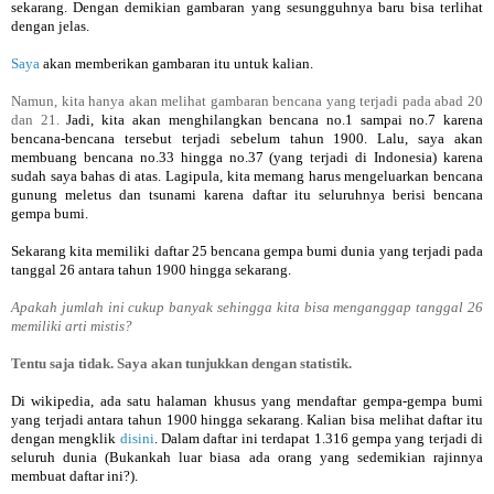
sekarang. Dengan demikian gambaran yang sesungguhnya baru bisa terlihat
dengan jelas.
Saya
akan memberikan gambaran itu untuk kalian.
Namun, kita hanya akan melihat gambaran bencana yang terjadi pada abad 20
dan 21.
Jadi, kita akan menghilangkan bencana no.1 sampai no.7 karena
bencana-bencana tersebut terjadi sebelum tahun 1900.
Lalu, saya akan
membuang bencana no.33 hingga no.37 (yang terjadi di Indonesia) karena
sudah saya bahas di atas. Lagipula, kita memang harus mengeluarkan bencana
gunung meletus dan tsunami karena daftar itu seluruhnya berisi bencana
gempa bumi.
Sekarang kita memiliki daftar 25 bencana gempa bumi dunia yang terjadi pada
tanggal 26 antara tahun 1900 hingga sekarang.
Apakah jumlah ini cukup banyak sehingga kita bisa menganggap tanggal 26
memiliki arti mistis?
Tentu saja tidak. Saya akan tunjukkan dengan statistik.
Di wikipedia, ada satu halaman khusus yang mendaftar gempa-gempa bumi
yang terjadi antara tahun 1900 hingga sekarang. Kalian bisa melihat daftar itu
dengan mengklik
disini
. Dalam daftar ini terdapat 1.316 gempa yang terjadi di
seluruh dunia (Bukankah luar biasa ada orang yang sedemikian rajinnya
membuat daftar ini?).