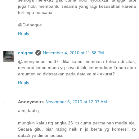
semoga mereka2 gak cuma hobi nyocok2in tanggal tapi
juga hobi membantu sesama yang lagi kesusahan karena
tertimpa bencana....
@D-dheque
Reply
enigma
November 4, 2010 at 11:58 PM
@anonymous no.37: Jika kamu membaca tulisan di atas,
menurut kamu mana yg saya tolak, keberadaan Tuhan atau
argumen yg didasarkan pada data yg tdk akurat?
Reply
Anonymous
November 5, 2010 at 12:07 AM
atm_taufiq
mungkin kalau ttg angka 26 itu cuma permainan media aja.
Secara gitu, biar rating naik n jd berita yg komersil, tp
data2nya dimanipulasi.