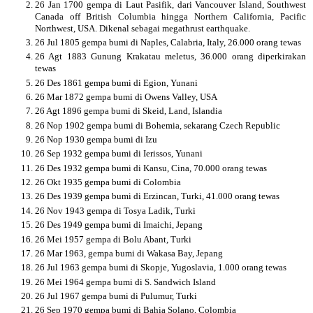
26 Jan 1700 gempa di Laut Pasifik, dari Vancouver Island, Southwest
Canada off British Columbia hingga Northern California, Pacific
Northwest, USA. Dikenal sebagai megathrust earthquake.
26 Jul 1805 gempa bumi di Naples, Calabria, Italy, 26.000 orang tewas
26 Agt 1883 Gunung Krakatau meletus, 36.000 orang diperkirakan
tewas
26 Des 1861 gempa bumi di Egion, Yunani
26 Mar 1872 gempa bumi di Owens Valley, USA
26 Agt 1896 gempa bumi di Skeid, Land, Islandia
26 Nop 1902 gempa bumi di Bohemia, sekarang Czech Republic
26 Nop 1930 gempa bumi di Izu
26 Sep 1932 gempa bumi di Ierissos, Yunani
26 Des 1932 gempa bumi di Kansu, Cina, 70.000 orang tewas
26 Okt 1935 gempa bumi di Colombia
26 Des 1939 gempa bumi di Erzincan, Turki, 41.000 orang tewas
26 Nov 1943 gempa di Tosya Ladik, Turki
26 Des 1949 gempa bumi di Imaichi, Jepang
26 Mei 1957 gempa di Bolu Abant, Turki
26 Mar 1963, gempa bumi di Wakasa Bay, Jepang
26 Jul 1963 gempa bumi di Skopje, Yugoslavia, 1.000 orang tewas
26 Mei 1964 gempa bumi di S. Sandwich Island
26 Jul 1967 gempa bumi di Pulumur, Turki
26 Sep 1970 gempa bumi di Bahia Solano, Colombia