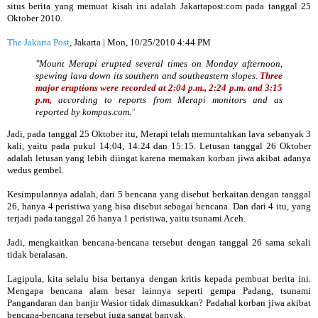
situs berita yang memuat kisah ini adalah Jakartapost.com pada tanggal 25
Oktober 2010.
The Jakarta Post
, Jakarta | Mon, 10/25/2010 4:44 PM
"Mount Merapi erupted several times on Monday afternoon,
spewing lava down its southern and southeastern slopes.
Three
major eruptions were recorded at 2:04 p.m., 2:24 p.m. and 3:15
p.m,
according to reports from Merapi monitors and as
reported by kompas.com.
"
Jadi, pada tanggal 25 Oktober itu, Merapi telah memuntahkan lava sebanyak 3
kali, yaitu pada pukul 14:04, 14:24 dan 15:15. Letusan tanggal 26 Oktober
adalah letusan yang lebih diingat karena memakan korban jiwa akibat adanya
wedus gembel.
Kesimpulannya adalah, dari 5 bencana yang disebut berkaitan dengan tanggal
26, hanya 4 peristiwa yang bisa disebut sebagai bencana. Dan dari 4 itu, yang
terjadi pada tanggal 26 hanya 1 peristiwa, yaitu tsunami Aceh.
Jadi, mengkaitkan bencana-bencana tersebut dengan tanggal 26 sama sekali
tidak beralasan.
Lagipula, kita selalu bisa bertanya dengan kritis kepada pembuat berita ini.
Mengapa bencana alam besar lainnya seperti gempa Padang, tsunami
Pangandaran dan banjir Wasior tidak dimasukkan? Padahal korban jiwa akibat
bencana-bencana tersebut juga sangat banyak.