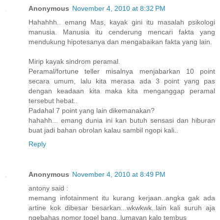
Anonymous
November 4, 2010 at 8:32 PM
Hahahhh.. emang Mas, kayak gini itu masalah psikologi
manusia. Manusia itu cenderung mencari fakta yang
mendukung hipotesanya dan mengabaikan fakta yang lain.
Mirip kayak sindrom peramal.
Peramal/fortune teller misalnya menjabarkan 10 point
secara umum, lalu kita merasa ada 3 point yang pas
dengan keadaan kita maka kita menganggap peramal
tersebut hebat..
Padahal 7 point yang lain dikemanakan?
hahahh... emang dunia ini kan butuh sensasi dan hiburan
buat jadi bahan obrolan kalau sambil ngopi kali..
Reply
Anonymous
November 4, 2010 at 8:49 PM
antony said :
memang infotainment itu kurang kerjaan..angka gak ada
artine kok dibesar besarkan...wkwkwk..lain kali suruh aja
ngebahas nomor togel bang..lumayan kalo tembus