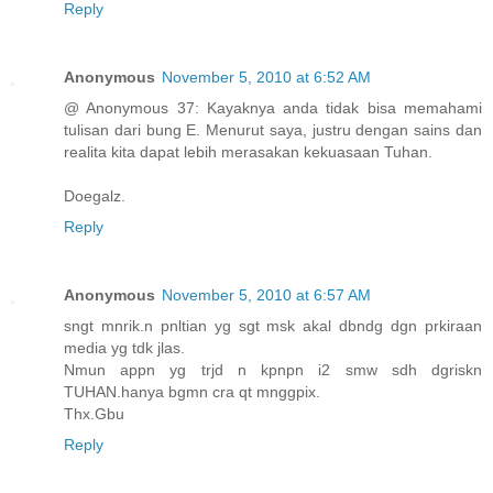
Reply
Anonymous
November 5, 2010 at 6:52 AM
@ Anonymous 37: Kayaknya anda tidak bisa memahami
tulisan dari bung E. Menurut saya, justru dengan sains dan
realita kita dapat lebih merasakan kekuasaan Tuhan.
Doegalz.
Reply
Anonymous
November 5, 2010 at 6:57 AM
sngt mnrik.n pnltian yg sgt msk akal dbndg dgn prkiraan
media yg tdk jlas.
Nmun appn yg trjd n kpnpn i2 smw sdh dgriskn
TUHAN.hanya bgmn cra qt mnggpix.
Thx.Gbu
Reply